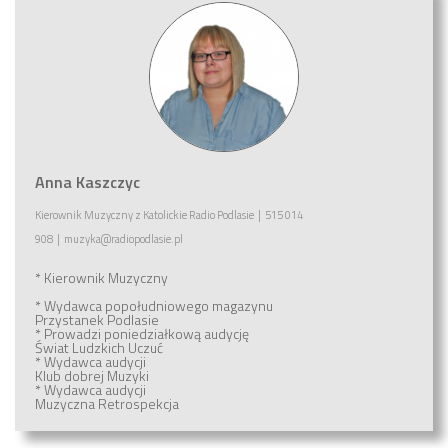
Anna Kaszczyc
Kierownik Muzyczny
z
Katolickie Radio Podlasie
|
515 014
908
|
muzyka@radiopodlasie.pl
* Kierownik Muzyczny
* Wydawca popołudniowego magazynu
Przystanek Podlasie
* Prowadzi poniedziałkową audycję
Świat Ludzkich Uczuć
* Wydawca audycji
Klub dobrej Muzyki
* Wydawca audycji
Muzyczna Retrospekcja