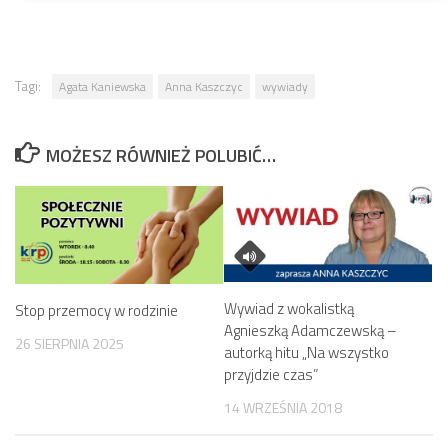
Tagi:
Agata Kaniewska
Anna Kaszczyc
wywiady
MOŻESZ RÓWNIEŻ POLUBIĆ…
Wywiad z wokalistką
Stop przemocy w rodzinie
Agnieszką Adamczewską –
26 SIERPNIA 2025
autorką hitu „Na wszystko
przyjdzie czas”
14 WRZEŚNIA 2018