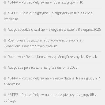
46 PPP – Portret Pielgrzyma – rodzina z grupy nr 10
46 PPP – Studio Pielgrzyma – pielgrzymi wyszli z Jasieńca
Iłżeckiego
Audycja „Cudze chwalicie – swego nie znacie” z 8 sierpnia 2026
Rozmowa z Krzysztofem Borkowskim, Sławomirem
Skwarkiem i Pawłem Szmitkowskim
Rozmowa z Renatą Jaroszewską i Anną Przesmycką-Krysiak
Audycja „Z polszczyzną na Ty” z 8 sierpnia 2026
46 PPP – Portret Pielgrzyma – siostry Natalia i Nela z grupy nr 4
z Garwolina
46 PPP – Portret Pielgrzyma – młodzi pielgrzymi z grupy 8B z
Gończyc