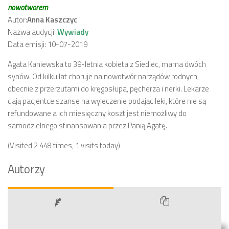
nowotworem
Autor:
Anna Kaszczyc
Nazwa audycji:
Wywiady
Data emisji: 10-07-2019
Agata Kaniewska to 39-letnia kobieta z Siedlec, mama dwóch
synów. Od kilku lat choruje na nowotwór narządów rodnych,
obecnie z przerzutami do kręgosłupa, pęcherza i nerki. Lekarze
dają pacjentce szanse na wyleczenie podając leki, które nie są
refundowane a ich miesięczny koszt jest niemożliwy do
samodzielnego sfinansowania przez Panią Agatę.
(Visited 2 448 times, 1 visits today)
Autorzy