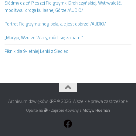
Siódmy dzień Pieszej Pielgrzymki Drohiczyńskiej. Wytrwałość,
modlitwa i droga ku Jasnej Górze /AUDIO/
Portret Pielgrzyma: nogi bolą, ale jest dobrze! /AUDIO/
„Maryjo, Wzorze Wiary, módl się za nami”
Piknik dla 9-letniej Lenki z Siedlec
Archiwum dzwięków KRP © 2026. Wszelkie prawa zastrzeżone
Oparte na
- Zaprojektowany z
Motyw Hueman