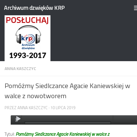
Archiwum dzwięków KRP
Przejdź do treści
ANNA KASZCZYC
Pomóżmy Siedlczance Agacie Kaniewskiej w
walce z nowotworem
PRZEZ
ANNA KASZCZYC
·
10 LIPCA 2019
Tytuł:
Pomóżmy Siedlczance Agacie Kaniewskiej w walce z