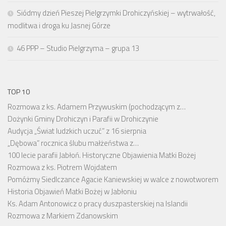
Siódmy dzień Pieszej Pielgrzymki Drohiczyńskiej – wytrwałość,
modlitwa i droga ku Jasnej Górze
46 PPP – Studio Pielgrzyma – grupa 13
TOP 10
Rozmowa z ks. Adamem Przywuskim (pochodzącym z…
Dożynki Gminy Drohiczyn i Parafii w Drohiczynie
Audycja „Świat ludzkich uczuć” z 16 sierpnia
„Dębowa” rocznica ślubu małżeństwa z…
100 lecie parafii Jabłoń. Historyczne Objawienia Matki Bożej
Rozmowa z ks. Piotrem Wojdatem
Pomóżmy Siedlczance Agacie Kaniewskiej w walce z nowotworem
Historia Objawień Matki Bożej w Jabłoniu
Ks. Adam Antonowicz o pracy duszpasterskiej na Islandii
Rozmowa z Markiem Zdanowskim