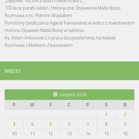
„Dębowa” rocznica ślubu małżeństwa z…
100 lecie parafii Jabłoń. Historyczne Objawienia Matki Bożej
Rozmowa z ks. Piotrem Wojdatem
Pomóżmy Siedlczance Agacie Kaniewskiej w walce z nowotworem
Historia Objawień Matki Bożej w Jabłoniu
Ks. Adam Antonowicz o pracy duszpasterskiej na Islandii
Rozmowa z Markiem Zdanowskim
WIĘCEJ
sierpień 2026
P
W
Ś
C
P
S
N
1
2
3
4
5
6
7
8
9
10
11
12
13
14
15
16