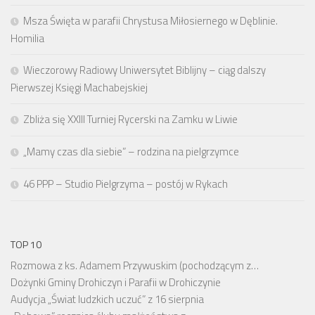
Msza Święta w parafii Chrystusa Miłosiernego w Dęblinie.
Homilia
Wieczorowy Radiowy Uniwersytet Biblijny – ciąg dalszy
Pierwszej Księgi Machabejskiej
Zbliża się XXIII Turniej Rycerski na Zamku w Liwie
„Mamy czas dla siebie” – rodzina na pielgrzymce
46 PPP – Studio Pielgrzyma – postój w Rykach
TOP 10
Rozmowa z ks. Adamem Przywuskim (pochodzącym z…
Dożynki Gminy Drohiczyn i Parafii w Drohiczynie
Audycja „Świat ludzkich uczuć” z 16 sierpnia