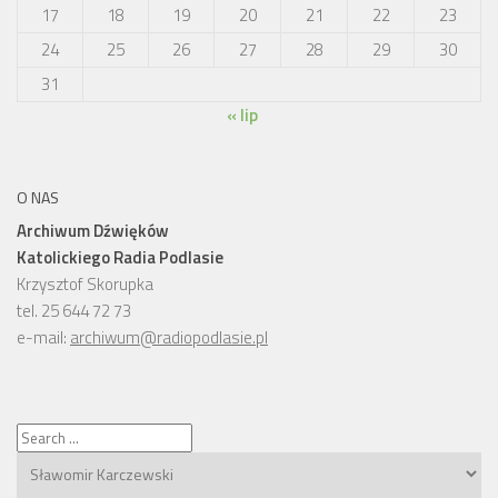
17
18
19
20
21
22
23
24
25
26
27
28
29
30
31
« lip
O NAS
Archiwum Dźwięków
Katolickiego Radia Podlasie
Krzysztof Skorupka
tel. 25 644 72 73
e-mail:
archiwum@radiopodlasie.pl