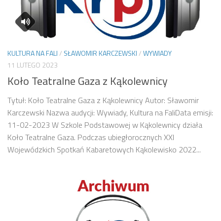
KULTURA NA FALI
/
SŁAWOMIR KARCZEWSKI
/
WYWIADY
11 LUTEGO 2023
Koło Teatralne Gaza z Kąkolewnicy
Tytuł: Koło Teatralne Gaza z Kąkolewnicy Autor: Sławomir
Karczewski Nazwa audycji: Wywiady, Kultura na FaliData emisji:
11-02-2023 W Szkole Podstawowej w Kąkolewnicy działa
Koło Teatralne Gaza. Podczas ubiegłorocznych XXI
Wojewódzkich Spotkań Kabaretowych Kąkolewisko 2022...