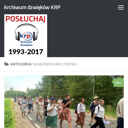
Archiwum dzwięków KRP
Przejdź do treści
KATEGORIA:
SŁAWOMIR KARCZEWSKI
0