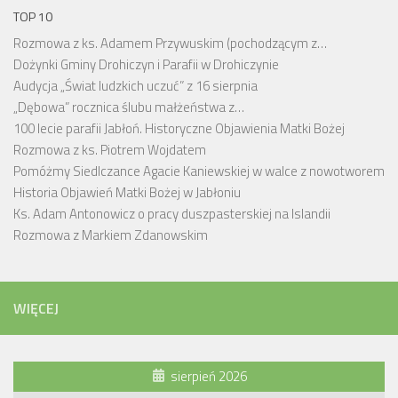
TOP 10
Rozmowa z ks. Adamem Przywuskim (pochodzącym z…
Dożynki Gminy Drohiczyn i Parafii w Drohiczynie
Audycja „Świat ludzkich uczuć” z 16 sierpnia
„Dębowa” rocznica ślubu małżeństwa z…
100 lecie parafii Jabłoń. Historyczne Objawienia Matki Bożej
Rozmowa z ks. Piotrem Wojdatem
Pomóżmy Siedlczance Agacie Kaniewskiej w walce z nowotworem
Historia Objawień Matki Bożej w Jabłoniu
Ks. Adam Antonowicz o pracy duszpasterskiej na Islandii
Rozmowa z Markiem Zdanowskim
WIĘCEJ
sierpień 2026