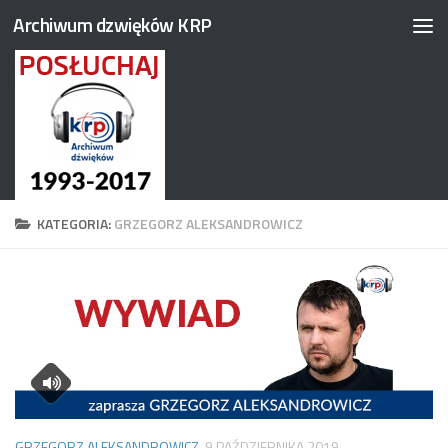
Archiwum dzwięków KRP
Przejdź do treści
KATEGORIA:
GRZEGORZ ALEKSANDROWICZ
GRZEGORZ ALEKSANDROWICZ
9 PAŹDZIERNIKA 2019