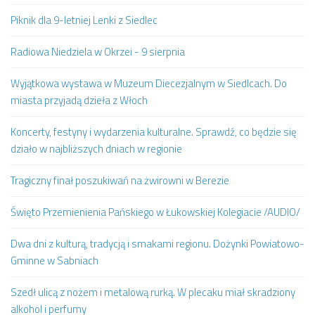
Piknik dla 9-letniej Lenki z Siedlec
Radiowa Niedziela w Okrzei - 9 sierpnia
Wyjątkowa wystawa w Muzeum Diecezjalnym w Siedlcach. Do
miasta przyjadą dzieła z Włoch
Koncerty, festyny i wydarzenia kulturalne. Sprawdź, co będzie się
działo w najbliższych dniach w regionie
Tragiczny finał poszukiwań na żwirowni w Berezie
Święto Przemienienia Pańskiego w Łukowskiej Kolegiacie /AUDIO/
Dwa dni z kulturą, tradycją i smakami regionu. Dożynki Powiatowo-
Gminne w Sabniach
Szedł ulicą z nożem i metalową rurką. W plecaku miał skradziony
alkohol i perfumy