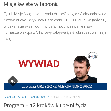
Misje święte w Jabłoniu
Tytuł: Misje święte w Jabłoniu Autor:Grzegorz Aleksandrowicz
Nazwa audycji: Wywiady Data emisji: 19-09-2019 W Jabłoniu,
w dekanacie wisznickim, w parafii pod wezwaniem św.
Tomasza biskupa z Villanowy odbywają się jubileuszowe misje
święte.
GRZEGORZ ALEKSANDROWICZ
19 WRZEŚNIA 2019
Program – 12 kroków ku pełni życia