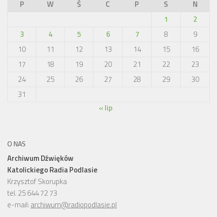
P
W
Ś
C
P
S
N
1
2
3
4
5
6
7
8
9
10
11
12
13
14
15
16
17
18
19
20
21
22
23
24
25
26
27
28
29
30
31
« lip
O NAS
Archiwum Dźwięków
Katolickiego Radia Podlasie
Krzysztof Skorupka
tel. 25 644 72 73
e-mail:
archiwum@radiopodlasie.pl