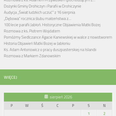
Dożynki Gminy Drohiczyn i Parafii w Drohiczynie
Audycja „Świat ludzkich uczuć” z 16 sierpnia
„Dębowa” rocznica ślubu małżeństwa z…
100 lecie parafii Jabłoń. Historyczne Objawienia Matki Bożej
Rozmowa z ks. Piotrem Wojdatem
Pomóżmy Siedlczance Agacie Kaniewskiej w walce z nowotworem
Historia Objawień Matki Bożej w Jabłoniu
Ks. Adam Antonowicz o pracy duszpasterskiej na Islandii
Rozmowa z Markiem Zdanowskim
WIĘCEJ
sierpień 2026
P
W
Ś
C
P
S
N
1
2