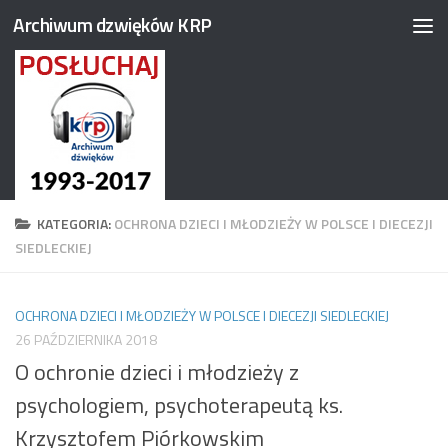
Archiwum dzwięków KRP
Przejdź do treści
KATEGORIA:
OCHRONA DZIECI I MŁODZIEŻY W POLSCE I DIECEZJI
SIEDLECKIEJ
OCHRONA DZIECI I MŁODZIEŻY W POLSCE I DIECEZJI SIEDLECKIEJ
26 PAŹDZIERNIKA 2018
O ochronie dzieci i młodzieży z
psychologiem, psychoterapeutą ks.
Krzysztofem Piórkowskim