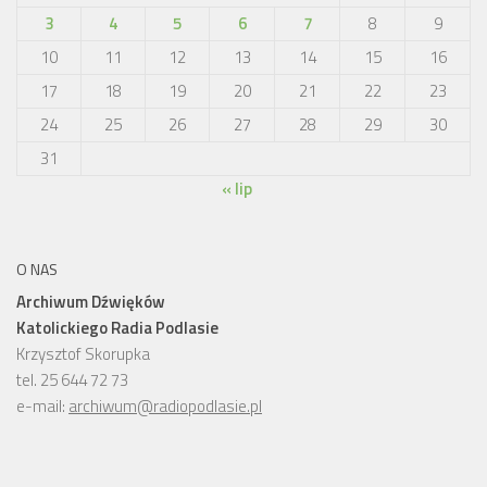
3
4
5
6
7
8
9
10
11
12
13
14
15
16
17
18
19
20
21
22
23
24
25
26
27
28
29
30
31
« lip
O NAS
Archiwum Dźwięków
Katolickiego Radia Podlasie
Krzysztof Skorupka
tel. 25 644 72 73
e-mail:
archiwum@radiopodlasie.pl