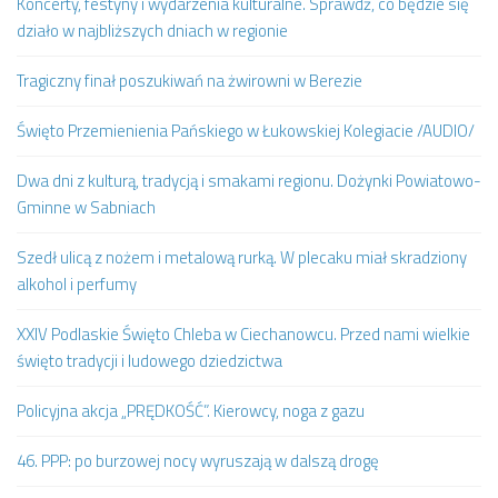
Koncerty, festyny i wydarzenia kulturalne. Sprawdź, co będzie się
działo w najbliższych dniach w regionie
Tragiczny finał poszukiwań na żwirowni w Berezie
Święto Przemienienia Pańskiego w Łukowskiej Kolegiacie /AUDIO/
Dwa dni z kulturą, tradycją i smakami regionu. Dożynki Powiatowo-
Gminne w Sabniach
Szedł ulicą z nożem i metalową rurką. W plecaku miał skradziony
alkohol i perfumy
XXIV Podlaskie Święto Chleba w Ciechanowcu. Przed nami wielkie
święto tradycji i ludowego dziedzictwa
Policyjna akcja „PRĘDKOŚĆ”. Kierowcy, noga z gazu
46. PPP: po burzowej nocy wyruszają w dalszą drogę