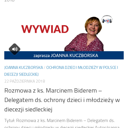
JOANNA KUCZBORSKA
/
OCHRONA DZIECI I MŁODZIEŻY W POLSCE I
DIECEZJI SIEDLECKIEJ
22 PAŹDZIERNIKA 2018
Rozmowa z ks. Marcinem Biderem –
Delegatem ds. ochrony dzieci i młodzieży w
diecezji siedleckiej
Tytuł: Rozmowa z ks. Marcinem Biderem – Delegatem ds.
ochrony dzieci i młodzieży w diecezji siedleckiej Autor:Joanna