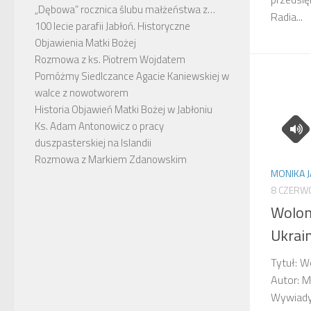
„Dębowa” rocznica ślubu małżeństwa z…
Radia...
100 lecie parafii Jabłoń. Historyczne
Objawienia Matki Bożej
Rozmowa z ks. Piotrem Wojdatem
Pomóżmy Siedlczance Agacie Kaniewskiej w
walce z nowotworem
Historia Objawień Matki Bożej w Jabłoniu
Ks. Adam Antonowicz o pracy
duszpasterskiej na Islandii
Rozmowa z Markiem Zdanowskim
MONIKA 
8 CZERW
Wolon
Ukrain
Tytuł: W
Autor: M
Wywiady,