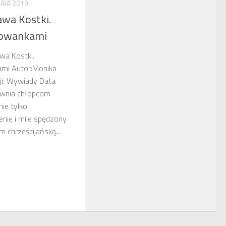
AJA 2019
awa Kostki.
owankami
awa Kostki.
i Autor:Monika
i: Wywiady Data
ewnia chłopcom
ie tylko
nie i mile spędzony
 chrześcijańską...