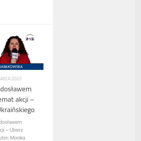
MARCA 2022
adosławem
mat akcji –
Ukraińskiego
adosławem
ji – Ubierz
utor: Monika