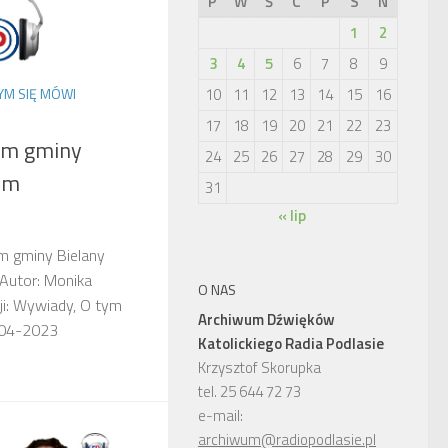
P
W
Ś
C
P
S
N
1
2
3
4
5
6
7
8
9
10
11
12
13
14
15
16
YM SIĘ MÓWI
17
18
19
20
21
22
23
em gminy
24
25
26
27
28
29
30
em
31
« lip
m gminy Bielany
Autor: Monika
O NAS
i: Wywiady, O tym
Archiwum Dźwięków
-04-2023
Katolickiego Radia Podlasie
Krzysztof Skorupka
tel. 25 644 72 73
e-mail:
archiwum@radiopodlasie.pl