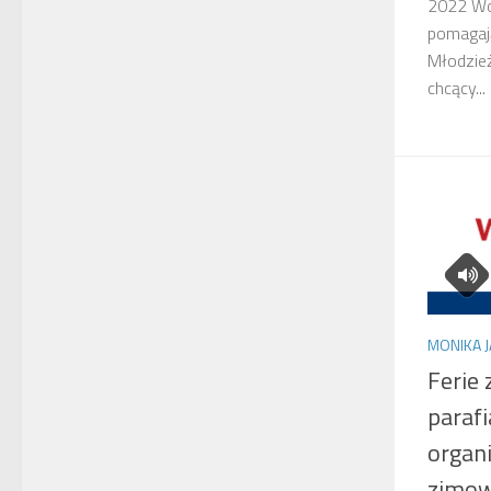
2022 Wol
pomagaj
Młodzież
chcący...
MONIKA 
Ferie
paraf
organ
zimow