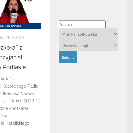
TYCZNIA 2023
zkoła” z
zyjaciel
a Podlasie
zkoła” z
l Katolickiego Radia
Jabłkowska Nazwa
misji: 16-01-2023 13
czne spotkanie
ców,
iół Katolickiego