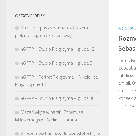
OSTATNIE WPISY
Rok temu poszła sama, dziś razem
MONIKA 
pielgrzymują do Częstochowy
Rozmo
Sebas
46 PPP – Studio Pielgrzyma – grupa 12
Tytuł: 
46 PPP – Studio Pielgrzyma – grupa 5
Sebasti
Jabłkow
46 PPP – Portret Pielgrzyma – Nikola, Iga i
emisji: 
Kinga z grupy 10
katedrze
konsekra
46 PPP – Studio Pielgrzyma – grupa 8C
tej decyz
Msza Święta w parafii Chrystusa
Miłosiernego w Dęblinie. Homilia
Wieczorowy Radiowy Uniwersytet Biblijny