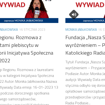
JABŁKOWSKA
16 STYCZNIA 2023
MONIKA JABŁKOWSKA
16 S
egionu. Rozmowa z
Fundacja „Nasza S
atami plebiscytu w
wyróżnieniem – Pr
rii Inicjatywa Społeczna
Katolickiego Radi
2022
Tytuł: Fundacja „Nasza S
wyróżnieniem – Przyjacie
op Regionu. Rozmowa z laureatami
Podlasie Autor: Monika 
tu w kategorii Inicjatywa Społeczna
audycji: Wywiady Data e
22 Autor: Monika Jabłkowska Nazwa
stycznia odbyło się doro
 Wywiady Data emisji: 16-01-2023 13
opłatkowe samorządow
 podczas dorocznego spotkania
przedsiębiorców i przyjac
wego samorządowców,
Radia Podlasie...
biorców i przyjaciół Katolickiego