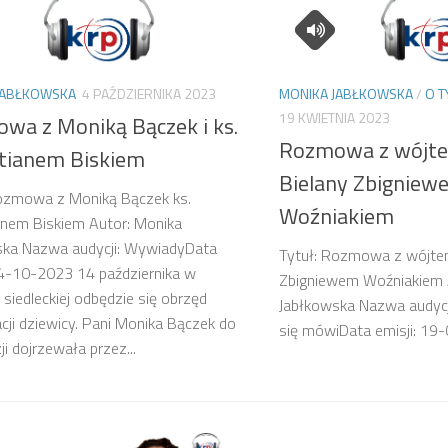
JABŁKOWSKA
4 PAŹDZIERNIKA 2023
MONIKA JABŁKOWSKA
/
O T
19 KWIETNIA 2023
wa z Moniką Bączek i ks.
Rozmowa z wójt
tianem Biskiem
Bielany Zbigniew
Rozmowa z Moniką Bączek ks.
Woźniakiem
anem Biskiem Autor: Monika
ska Nazwa audycji: WywiadyData
Tytuł: Rozmowa z wójte
04-10-2023 14 października w
Zbigniewem Woźniakiem 
 siedleckiej odbędzie się obrzęd
Jabłkowska Nazwa audycj
cji dziewicy. Pani Monika Bączek do
się mówiData emisji: 19
ji dojrzewała przez...