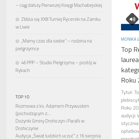
– ciąg dalszy Pierwszej Księgi Machabejskiej
Zbliża się XXIII Turniej Rycerski na Zamku
w Liwie
MONIKA 
„Mamy czas dla siebie” – rodzina na
Top R
pielgrzymce
laure
46 PPP – Studio Pielgrzyma – postój w
katego
Rykach
Roku 
Tytuł: T
TOP 10
plebiscy
Rozmowa z ks. Adamem Przywuskim
Roku 20
(pochodzącym z…
audycji:
Dożynki Gminy Drohiczyn i Parafii w
stycznia
Drohiczynie
opłatko
Audycja „Świat ludzkich uczuć” z 16 sierpnia
przedsię