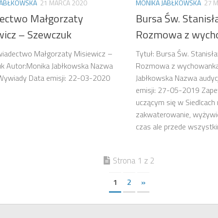
JABŁKOWSKA
21 MARCA 2020
MONIKA JABŁKOWSKA
27 M
ectwo Małgorzaty
Bursa Św. Stanisł
wicz – Szewczuk
Rozmowa z wych
wiadectwo Małgorzaty Misiewicz –
Tytuł: Bursa Św. Stanisł
k Autor:Monika Jabłkowska Nazwa
Rozmowa z wychowankam
 Wywiady Data emisji: 22-03-2020
Jabłkowska Nazwa audycj
emisji: 27-05-2019 Zap
uczącym się w Siedlcach n
zakwaterowanie, wyżywie
czas ale przede wszystkim
Strona 1 z 2
1
2
»