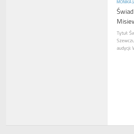
MONIKA 
Świad
Misie
Tytuł: Ś
Szewczu
audycji: