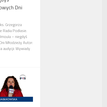
towych Dni
 ks. Grzegorza
e Radia Podlasie.
moula – niegdyś
Dni Młodzieży Autor:
a audycji: Wywiady