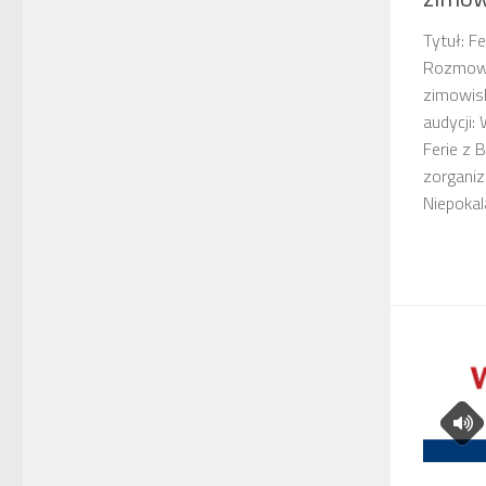
Tytuł: F
Rozmowa
zimowis
audycji:
Ferie z 
zorganiz
Niepokal