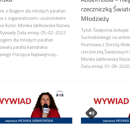
rzeczniczką Świa
erie z Bogiem dla młodych parafian.
Młodzieży
 z organizatorami i uczestnikami
ka Autor: Monika Jabłkowska Nazwa
Tytuł: Święcenia biskupie
 Wywiady Data emisji: 05-02-2022
Suchodolskiego na anteni
Bogiem dla młodych parafian
Rozmowa z Dorotą Abdel
owała parafia katedralna
rzeczniczką Światowych 
anego Poczęcia Najświętszej...
Monika Jabłkowska Nazw
Data emisji: 01-06-2020