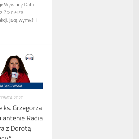
i: Wywiady Data
z Żołnierza
cji, jaką wymyślili
ZERWCA 2020
e ks. Grzegorza
 antenie Radia
a z Dorotą
gdyś