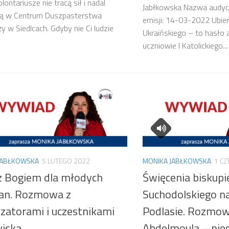
ontariusze nie tracą sił i nadal
Jabłkowska Nazwa audycj
ą w Centrum Duszpasterstwa
emisji: 14-03-2022 Ubier
y w Siedlcach. Gdyby nie Ci ludzie
Ukraińskiego – to hasło ak
uczniowie I Katolickiego...
JABŁKOWSKA
5 LUTEGO 2022
MONIKA JABŁKOWSKA
1 C
 z Bogiem dla młodych
Święcenia biskupi
ian. Rozmowa z
Suchodolskiego na
izatorami i uczestnikami
Podlasie. Rozmow
iska
Abdelmoula – nie