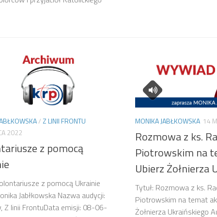
JABŁKOWSKA
/
Z LINII FRONTU
MONIKA JABŁKOWSKA
14 
CA 2022
Rozmowa z ks. R
tariusze z pomocą
Piotrowskim na te
ie
Ubierz Żołnierza 
olontariusze z pomocą Ukrainie
Tytuł: Rozmowa z ks. R
onika Jabłkowska Nazwa audycji:
Piotrowskim na temat akc
 Z linii FrontuData emisji: 08-06-
Żołnierza Ukraińskiego A