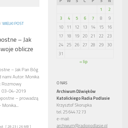
P
W
Ś
C
P
S
N
1
2
3
4
5
6
7
8
9
/
WIELKI POST
10
11
12
13
14
15
16
17
18
19
20
21
22
23
ostne – Jak
24
25
26
27
28
29
30
woje oblicze
31
« lip
ostne – Jak Pan Bóg
d nami Autor: Monika
O NAS
i: Rozmowy
i: 03-04-2019
Archiwum Dźwięków
opostne – prowadzą
Katolickiego Radia Podlasie
Krzysztof Skorupka
 Monika...
tel. 25 644 72 73
e-mail:
archiwum@radiopodlasie.pl
st
[ 28:23 | 26 MB ]