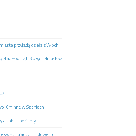
iasta przyjadą dzieła z Włoch
ię działo w najbliższych dniach w
IO/
towo-Gminne w Sabniach
y alkohol i perfumy
e święto tradycji i ludowego