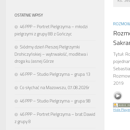
ks. Se
OSTATNIE WPISY
ROZMOWY
46 PPP – Portret Pielgrzyma – młodzi
Rozmo
pielgrzymi z grupy 8B z Gończyc
Sakra
Siódmy dzień Pieszej Pielgrzymki
Tytuł: 
Drohiczyńskiej – wytrwałość, modlitwa i
droga ku Jasnej Górze
pojednan
Sebastia
46 PPP – Studio Pielgrzyma – grupa 13
Rozmowy
2019
Co słychać na Mazowszu, 07.08.2026r
46 PPP – Studio Pielgrzyma – grupa 9B
Hide Playe
46 PPP – Portret Pielgrzyma – brat Dawid
z grupy 8