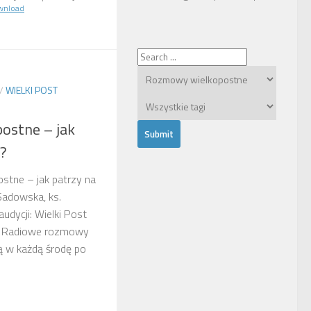
wnload
/
WIELKI POST
ostne – jak
g?
stne – jak patrzy na
Sadowska, ks.
dycji: Wielki Post
9 Radiowe rozmowy
 w każdą środę po