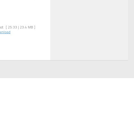
st
[ 25:33 | 23.4 MB ]
wnload