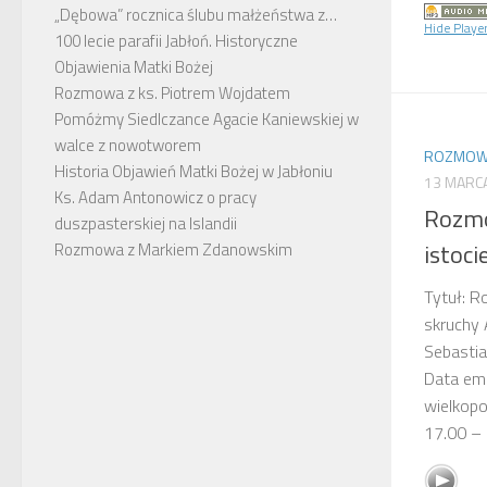
„Dębowa” rocznica ślubu małżeństwa z…
Hide Playe
100 lecie parafii Jabłoń. Historyczne
Objawienia Matki Bożej
Rozmowa z ks. Piotrem Wojdatem
Pomóżmy Siedlczance Agacie Kaniewskiej w
walce z nowotworem
ROZMOWY
Historia Objawień Matki Bożej w Jabłoniu
13 MARC
Ks. Adam Antonowicz o pracy
Rozmo
duszpasterskiej na Islandii
istoci
Rozmowa z Markiem Zdanowskim
Tytuł: R
skruchy 
Sebastia
Data em
wielkop
17.00 – 