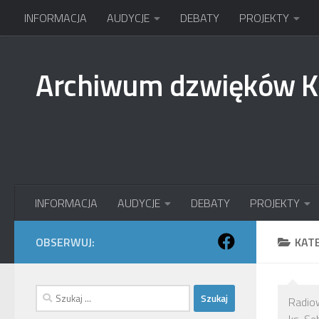
INFORMACJA
AUDYCJE
DEBATY
PROJEKTY
Przejdź do treści
Archiwum dzwięków 
INFORMACJA
AUDYCJE
DEBATY
PROJEKTY
OBSERWUJ:
KAT
Szukaj:
Radio