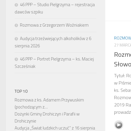
46 PPP – Studio Pielgrzyma – rejestracja
dawców szpiku
Rozmowa z Grzegorzem Woźniakiem
ROZMOWY
Audycja trzeźwiejących alkoholików z 6
27 MARC
sierpnia 2026
Rozmo
46 PPP – Portret Pielgrzyma – ks. Maciej
Słowo
Szcześniak
Tytuł: 
w Piśmi
ks. Seba
TOP 10
Rozmowy
Rozmowa z ks. Adamem Przywuskim
2019 Ra
(pochodzącym z…
prowadzą
Dożynki Gminy Drohiczyn i Parafii w
Drohiczynie
Audycja „Świat ludzkich uczuć” z 16 sierpnia