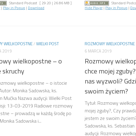
Standard Podcast
[ 29:20 | 26.86 MB ]
Standard Podca
r
|
Play in Popup
|
Download
Hide Player
|
Play in Popup
|
Do
 WIELKOPOSTNE
/
WIELKI POST
ROZMOWY WIELKOPOSTNE
A 2019
6 MARCA 2019
wy wielkopostne – o
Rozmowy wielkop
e skruchy
chce mojej zguby?
nas wyzwoli? Gdzi
ozmowy wielkopostne – o istocie
swoim życiem?
Autor: Monika Sadowska, ks.
n Mućka Nazwa audycji: Wielki Post
Tytuł: Rozmowy wielkopo
isji: 13-03-2019 Radiowe rozmowy
mojej zguby?, Czy prawd
ostne – prowadzą w każdą środę po
jestem ze swoim życiem?
Monika Sadowska i...
Sadowska, ks. Sebastia
audycji: Rozmowy wielkop