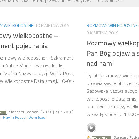
bastian Mućka. Temat przewodni – „Od grzechu do wolności”.
 WIELKOPOSTNE
10 KWIETNIA 2019
ROZMOWY WIELKOPOSTNE
3 KWIETNIA 2019
wy wielkopostne –
Rozmowy wielkop
ment pojednania
Pan Bóg objawia s
Rozmowy wielkopostne – Sakrament
nad nami
ia Autor: Monika Sadowska, ks.
n Mućka Nazwa audycji: Wielki Post,
Tytuł: Rozmowy wielkop
 Wielkopostne Data emisji: 10-04-
objawia swoje oblicze na
Sadowska Nazwa audycj
wielkopostne Data emisj
Radiowe rozmowy wielk
Standard Podcast
[ 23:46 | 21.76 MB ]
w każdą środę po 17.00 –
r
|
Play in Popup
|
Download
Standard Podca