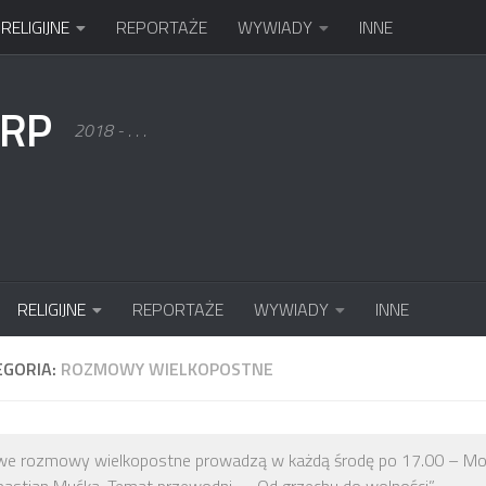
RELIGIJNE
REPORTAŻE
WYWIADY
INNE
KRP
2018 - . . .
RELIGIJNE
REPORTAŻE
WYWIADY
INNE
EGORIA:
ROZMOWY WIELKOPOSTNE
we rozmowy wielkopostne prowadzą w każdą środę po 17.00 – Mo