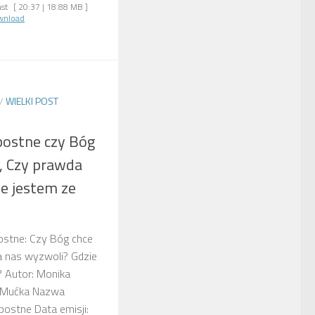
st
[ 20:37 | 18.88 MB ]
wnload
/
WIELKI POST
ostne czy Bóg
, Czy prawda
e jestem ze
stne: Czy Bóg chce
a nas wyzwoli? Gdzie
 Autor: Monika
n Mućka Nazwa
ostne Data emisji: