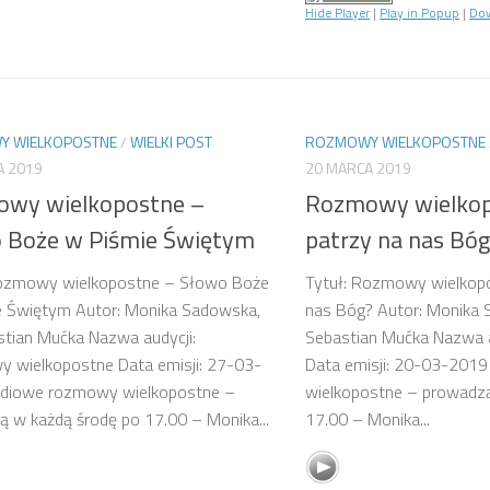
Hide Player
|
Play in Popup
|
Do
 WIELKOPOSTNE
/
WIELKI POST
ROZMOWY WIELKOPOSTNE
A 2019
20 MARCA 2019
wy wielkopostne –
Rozmowy wielkop
 Boże w Piśmie Świętym
patrzy na nas Bó
Rozmowy wielkopostne – Słowo Boże
Tytuł: Rozmowy wielkopo
e Świętym Autor: Monika Sadowska,
nas Bóg? Autor: Monika 
stian Mućka Nazwa audycji:
Sebastian Mućka Nazwa au
 wielkopostne Data emisji: 27-03-
Data emisji: 20-03-201
diowe rozmowy wielkopostne –
wielkopostne – prowadzą
 w każdą środę po 17.00 – Monika...
17.00 – Monika...