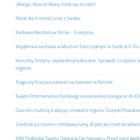
„Maryjo, Wzorze Wiary, módl się za nami”
Piknik dla 9-letniej Lenki z Siedlec
Radiowa Niedziela w Okrzei - 9 sierpnia
Wyjątkowa wystawa w Muzeum Diecezjalnym w Siedlcach. Do m
Koncerty, festyny i wydarzenia kulturalne. Sprawdź, co będzie s
regionie
Tragiczny finał poszukiwań na żwirowni w Berezie
Święto Przemienienia Pańskiego w Łukowskiej Kolegiacie /AUD
Dwa dni z kulturą, tradycją i smakami regionu. Dożynki Powia
Szedł ulicą z nożem i metalową rurką. W plecaku miał skradzion
XXIV Podlaskie Święto Chleba w Ciechanowcu. Przed nami wielki