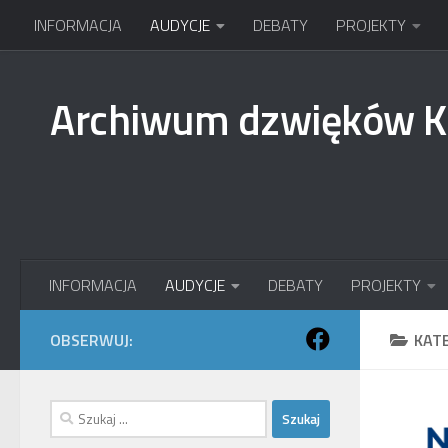
INFORMACJA
AUDYCJE
DEBATY
PROJEKTY
Przejdź do treści
Archiwum dzwięków 
INFORMACJA
AUDYCJE
DEBATY
PROJEKTY
OBSERWUJ:
KAT
Szukaj: