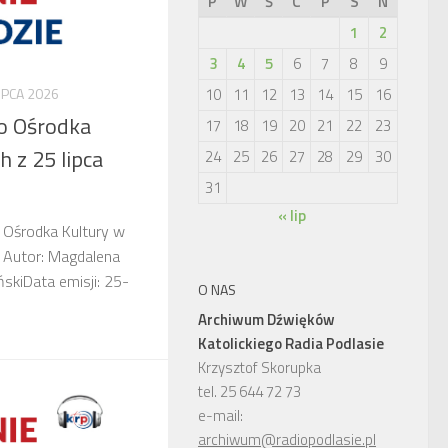
P
W
Ś
C
P
S
N
1
2
3
4
5
6
7
8
9
10
11
12
13
14
15
16
IPCA 2026
go Ośrodka
17
18
19
20
21
22
23
h z 25 lipca
24
25
26
27
28
29
30
31
« lip
o Ośrodka Kultury w
6 Autor: Magdalena
skiData emisji: 25-
O NAS
Archiwum Dźwięków
Katolickiego Radia Podlasie
Krzysztof Skorupka
tel. 25 644 72 73
e-mail:
archiwum@radiopodlasie.pl