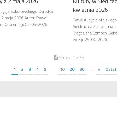
ry z 2 maja 2026
Kultury w Siedlcac
kwietnia 2026
udycja Sokołowskiego Ośrodka
z 2 maja 2026 Autor: Paweł
Tytuł: Audycja Miejskieg
k Data emisji: 02-05-2026
Siedlcach z 25 kwietnia 
Magdalena Czmoch, Seba
emisji: 25-04-2026
Strona 1 z 35
1
2
3
4
5
...
10
20
30
...
»
Ostat