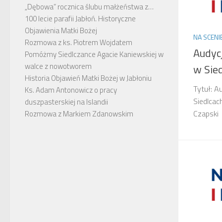
„Dębowa” rocznica ślubu małżeństwa z…
100 lecie parafii Jabłoń. Historyczne
Objawienia Matki Bożej
NA SCENI
Rozmowa z ks. Piotrem Wojdatem
Audycj
Pomóżmy Siedlczance Agacie Kaniewskiej w
walce z nowotworem
w Sie
Historia Objawień Matki Bożej w Jabłoniu
Tytuł: A
Ks. Adam Antonowicz o pracy
Siedlcac
duszpasterskiej na Islandii
Czapski
Rozmowa z Markiem Zdanowskim