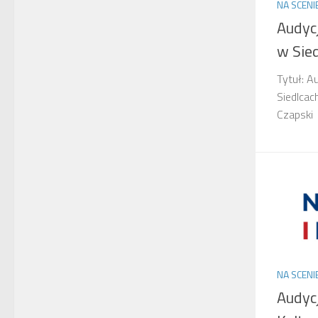
NA SCENI
Audycj
w Sie
Tytuł: A
Siedlcac
Czapski
NA SCENI
Audyc