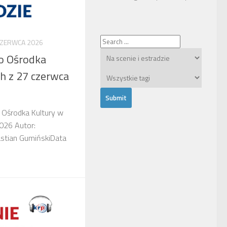
CZERWCA 2026
go Ośrodka
ch z 27 czerwca
o Ośrodka Kultury w
026 Autor:
stian GumińskiData