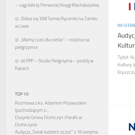
– ciąg dalszy Pierwszej Księgi Machabejskiej
Zbliża się XXIII Turniej Rycerski na Zamku
NA SCENI
w Liwie
Audyc
„Mamy czas dla siebie” – rodzina na
Kultur
pielgrzymce
Tytuł: A
46 PPP – Studio Pielgrzyma – postój w
Kultury 
Rykach
Kryszczu
TOP 10
Rozmowa z ks. Adamem Przywuskim
(pochodzącym z…
Dożynki Gminy Drohiczyn i Parafii w
Drohiczynie
Audycja „Świat ludzkich uczuć” z 16 sierpnia