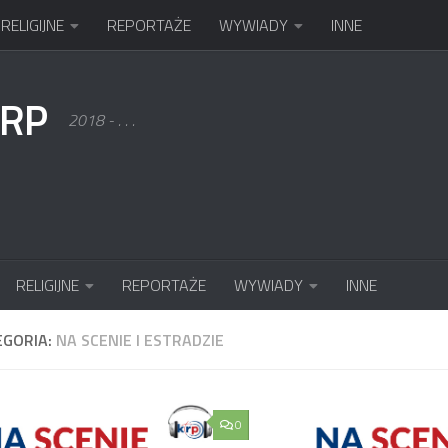
RELIGIJNE
REPORTAŻE
WYWIADY
INNE
KRP
2018 - . . .
RELIGIJNE
REPORTAŻE
WYWIADY
INNE
EGORIA:
NA SCENIE I ESTRADZIE
0