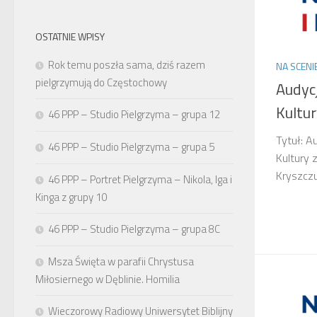
OSTATNIE WPISY
Rok temu poszła sama, dziś razem
NA SCENI
pielgrzymują do Częstochowy
Audyc
Kultur
46 PPP – Studio Pielgrzyma – grupa 12
Tytuł: A
46 PPP – Studio Pielgrzyma – grupa 5
Kultury 
Kryszczu
46 PPP – Portret Pielgrzyma – Nikola, Iga i
Kinga z grupy 10
46 PPP – Studio Pielgrzyma – grupa 8C
Msza Święta w parafii Chrystusa
Miłosiernego w Dęblinie. Homilia
Wieczorowy Radiowy Uniwersytet Biblijny