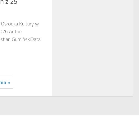
h z 25
o Ośrodka Kultury w
2026 Autor:
stian GumińskiData
nia »