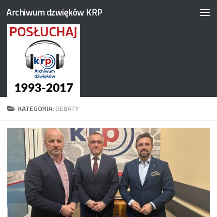
Archiwum dzwięków KRP
Przejdź do treści
KATEGORIA:
DEBATY