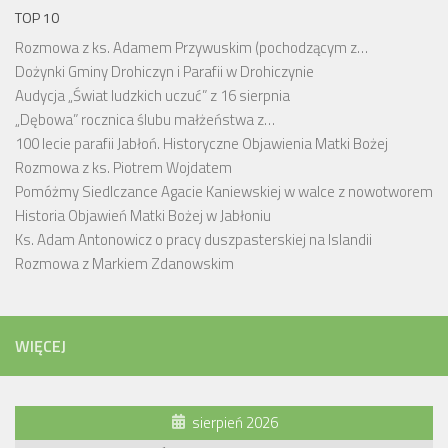
TOP 10
Rozmowa z ks. Adamem Przywuskim (pochodzącym z…
Dożynki Gminy Drohiczyn i Parafii w Drohiczynie
Audycja „Świat ludzkich uczuć” z 16 sierpnia
„Dębowa” rocznica ślubu małżeństwa z…
100 lecie parafii Jabłoń. Historyczne Objawienia Matki Bożej
Rozmowa z ks. Piotrem Wojdatem
Pomóżmy Siedlczance Agacie Kaniewskiej w walce z nowotworem
Historia Objawień Matki Bożej w Jabłoniu
Ks. Adam Antonowicz o pracy duszpasterskiej na Islandii
Rozmowa z Markiem Zdanowskim
WIĘCEJ
sierpień 2026