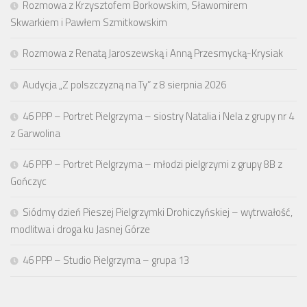
Rozmowa z Krzysztofem Borkowskim, Sławomirem
Skwarkiem i Pawłem Szmitkowskim
Rozmowa z Renatą Jaroszewską i Anną Przesmycką-Krysiak
Audycja „Z polszczyzną na Ty” z 8 sierpnia 2026
46 PPP – Portret Pielgrzyma – siostry Natalia i Nela z grupy nr 4
z Garwolina
46 PPP – Portret Pielgrzyma – młodzi pielgrzymi z grupy 8B z
Gończyc
Siódmy dzień Pieszej Pielgrzymki Drohiczyńskiej – wytrwałość,
modlitwa i droga ku Jasnej Górze
46 PPP – Studio Pielgrzyma – grupa 13