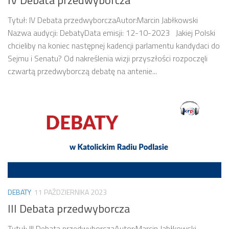
IV Debata przedwyborcza
Tytuł: IV Debata przedwyborczaAutor:Marcin Jabłkowski
Nazwa audycji: DebatyData emisji: 12-10-2023 Jakiej Polski
chcieliby na koniec następnej kadencji parlamentu kandydaci do
Sejmu i Senatu? Od nakreślenia wizji przyszłości rozpoczęli
czwartą przedwyborczą debatę na antenie...
DEBATY
11 PAŹDZIERNIKA 2023
III Debata przedwyborcza
Tytuł: III Debata przedwyborczaAutor:Marcin Jabłkowski