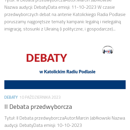
Nazwa audycji: DebatyData emisji: 11-10-2023 W czasie
przedwyborczych debat na antenie Katolickiego Radia Podlasie
poruszamy najgorętsze tematy kampanii: legalną i nielegalną
imigrację, stosunki z Ukrainą (i polityczne, i gospodarcze)...
DEBATY
10 PAŹDZIERNIKA 2023
II Debata przedwyborcza
Tytuł: II Debata przedwyborczaAutor:Marcin Jabłkowski Nazwa
audycji: DebatyData emisji: 10-10-2023