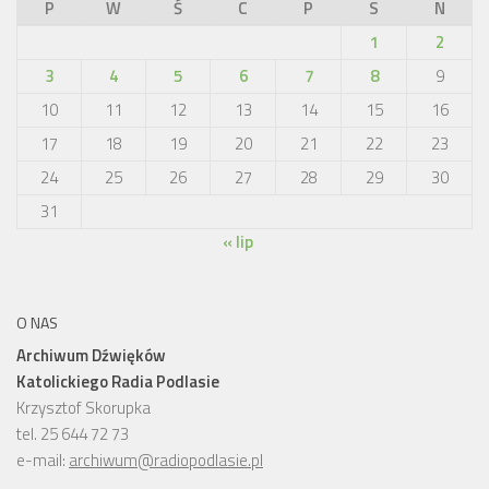
P
W
Ś
C
P
S
N
1
2
3
4
5
6
7
8
9
10
11
12
13
14
15
16
17
18
19
20
21
22
23
24
25
26
27
28
29
30
31
« lip
O NAS
Archiwum Dźwięków
Katolickiego Radia Podlasie
Krzysztof Skorupka
tel. 25 644 72 73
e-mail:
archiwum@radiopodlasie.pl