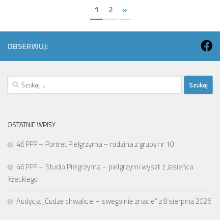
1
2
»
OBSERWUJ:
Szukaj:
OSTATNIE WPISY
46 PPP – Portret Pielgrzyma – rodzina z grupy nr 10
46 PPP – Studio Pielgrzyma – pielgrzymi wyszli z Jasieńca
Iłżeckiego
Audycja „Cudze chwalicie – swego nie znacie” z 8 sierpnia 2026