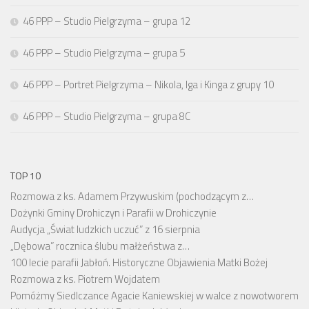
46 PPP – Studio Pielgrzyma – grupa 12
46 PPP – Studio Pielgrzyma – grupa 5
46 PPP – Portret Pielgrzyma – Nikola, Iga i Kinga z grupy 10
46 PPP – Studio Pielgrzyma – grupa 8C
TOP 10
Rozmowa z ks. Adamem Przywuskim (pochodzącym z…
Dożynki Gminy Drohiczyn i Parafii w Drohiczynie
Audycja „Świat ludzkich uczuć” z 16 sierpnia
„Dębowa” rocznica ślubu małżeństwa z…
100 lecie parafii Jabłoń. Historyczne Objawienia Matki Bożej
Rozmowa z ks. Piotrem Wojdatem
Pomóżmy Siedlczance Agacie Kaniewskiej w walce z nowotworem