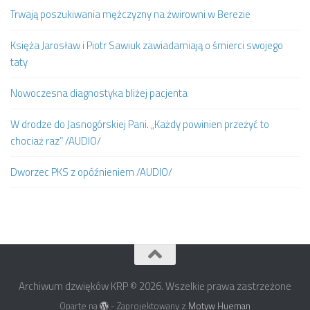
Trwają poszukiwania mężczyzny na żwirowni w Berezie
Księża Jarosław i Piotr Sawiuk zawiadamiają o śmierci swojego
taty
Nowoczesna diagnostyka bliżej pacjenta
W drodze do Jasnogórskiej Pani. „Każdy powinien przeżyć to
chociaż raz” /AUDIO/
Dworzec PKS z opóźnieniem /AUDIO/
Archiwum dzwięków KRP © 2026. Wszelkie prawa zastrzeżone
Oparte na
- Zaprojektowany z
Motyw Hueman