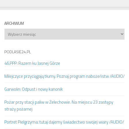
ARCHIWUM
Archiwum
PODLASIE24.PL
46.PPP: Razem ku Jasnej Górze
Milejczyce przyciągają tłumy. Poznaj program nabożeństw /AUDIO/
Garwolin: Odpust i nowy kanonik
Pożar przy stacji paliw w Żelechowie. Na miejscu 23 zastępy
straży pożarnej
Portret Pielgrzyma: tutaj dajemy świadectwo swojej wiary /AUDIO/