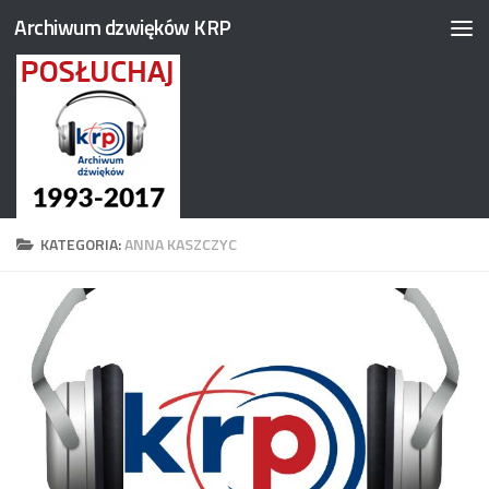
Archiwum dzwięków KRP
Przejdź do treści
KATEGORIA:
ANNA KASZCZYC