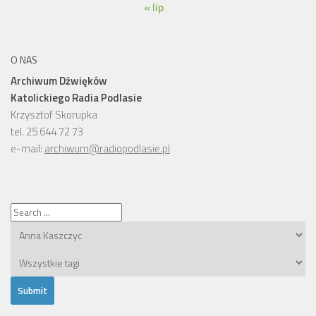
« lip
O NAS
Archiwum Dźwięków
Katolickiego Radia Podlasie
Krzysztof Skorupka
tel. 25 644 72 73
e-mail:
archiwum@radiopodlasie.pl