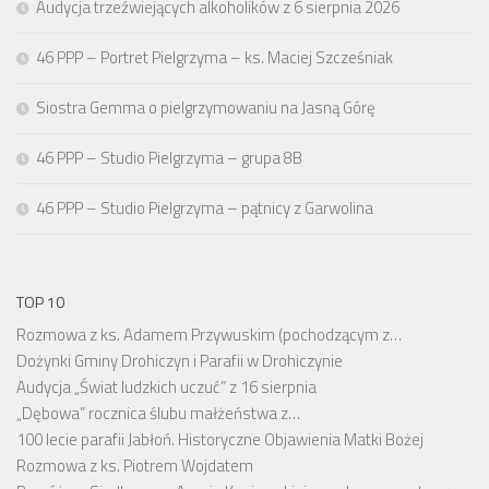
Audycja trzeźwiejących alkoholików z 6 sierpnia 2026
46 PPP – Portret Pielgrzyma – ks. Maciej Szcześniak
Siostra Gemma o pielgrzymowaniu na Jasną Górę
46 PPP – Studio Pielgrzyma – grupa 8B
46 PPP – Studio Pielgrzyma – pątnicy z Garwolina
TOP 10
Rozmowa z ks. Adamem Przywuskim (pochodzącym z…
Dożynki Gminy Drohiczyn i Parafii w Drohiczynie
Audycja „Świat ludzkich uczuć” z 16 sierpnia
„Dębowa” rocznica ślubu małżeństwa z…
100 lecie parafii Jabłoń. Historyczne Objawienia Matki Bożej
Rozmowa z ks. Piotrem Wojdatem