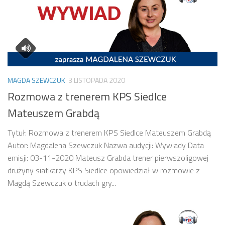
MAGDA SZEWCZUK
3 LISTOPADA 2020
Rozmowa z trenerem KPS Siedlce
Mateuszem Grabdą
Tytuł: Rozmowa z trenerem KPS Siedlce Mateuszem Grabdą
Autor: Magdalena Szewczuk Nazwa audycji: Wywiady Data
emisji: 03-11-2020 Mateusz Grabda trener pierwszoligowej
drużyny siatkarzy KPS Siedlce opowiedział w rozmowie z
Magdą Szewczuk o trudach gry...