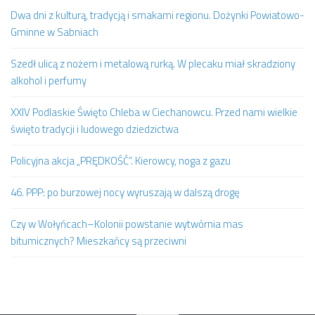
Dwa dni z kulturą, tradycją i smakami regionu. Dożynki Powiatowo-
Gminne w Sabniach
Szedł ulicą z nożem i metalową rurką. W plecaku miał skradziony
alkohol i perfumy
XXIV Podlaskie Święto Chleba w Ciechanowcu. Przed nami wielkie
święto tradycji i ludowego dziedzictwa
Policyjna akcja „PRĘDKOŚĆ”. Kierowcy, noga z gazu
46. PPP: po burzowej nocy wyruszają w dalszą drogę
Czy w Wołyńcach–Kolonii powstanie wytwórnia mas
bitumicznych? Mieszkańcy są przeciwni