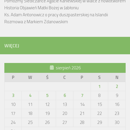
Pomóżmy Siedlczance Agacie Kaniewskiej w walce z nowotworem
Historia Objawień Matki Bożej w Jabłoniu
Ks. Adam Antonowicz o pracy duszpasterskiej na Islandii
Rozmowa z Markiem Zdanowskim
WIĘCEJ
sierpień 2026
P
W
Ś
C
P
S
N
1
2
3
4
5
6
7
8
9
10
11
12
13
14
15
16
17
18
19
20
21
22
23
24
25
26
27
28
29
30