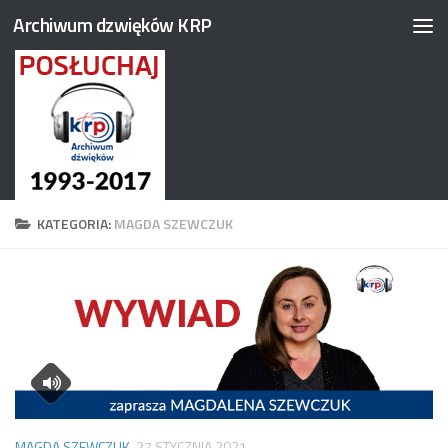
Archiwum dzwięków KRP
Przejdź do treści
KATEGORIA:
MAGDA SZEWCZUK
MAGDA SZEWCZUK
27 STYCZNIA 2021