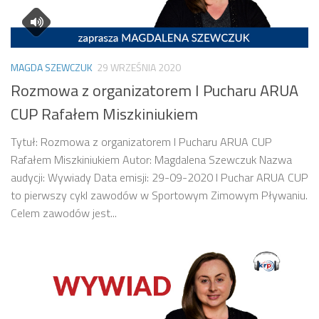
MAGDA SZEWCZUK
29 WRZEŚNIA 2020
Rozmowa z organizatorem I Pucharu ARUA
CUP Rafałem Miszkiniukiem
Tytuł: Rozmowa z organizatorem I Pucharu ARUA CUP
Rafałem Miszkiniukiem Autor: Magdalena Szewczuk Nazwa
audycji: Wywiady Data emisji: 29-09-2020 I Puchar ARUA CUP
to pierwszy cykl zawodów w Sportowym Zimowym Pływaniu.
Celem zawodów jest...