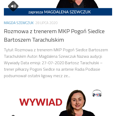
MAGDA SZEWCZUK
28 LIPCA 2020
Rozmowa z trenerem MKP Pogoń Siedlce
Bartoszem Tarachulskim
Tytuł: Rozmowa z trenerem MKP Pogoń Siedlce Bartoszem
Tarachulskim Autor: Magdalena Szewczuk Nazwa audycji:
Wywiady Data emisji: 27-07-2020 Bartosz Tarachulski –
trener piłkarzy Pogoni Siedlce na antenie Radia Podlasie
podsumował ostatni ligowy mecz ze...