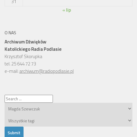
31
« lip
O NAS
Archiwum Dźwięków
Katolickiego Radia Podlasie
Krzysztof Skorupka
tel. 25 644 72 73
e-mail:
archiwum@radiopodlasie.pl