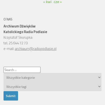
« kwi
cze »
O NAS
Archiwum Dźwięków
Katolickiego Radia Podlasie
Krzysztof Skorupka
tel. 25 644 72 73
e-mail:
archiwum@radiopodlasie.pl