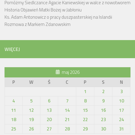
Pomóżmy Siedlczance Agacie Kaniewskiej w walce z nowotworem
Historia Objawień Matki Bożej w Jabłoniu
Ks. Adam Antonowicz o pracy duszpasterskiej na Islandii
Rozmowa z Markiem Zdanowskim
WIĘCEJ
maj 2026
P
W
Ś
C
P
S
N
1
2
3
4
5
6
7
8
9
10
11
12
13
14
15
16
17
18
19
20
21
22
23
24
25
26
27
28
29
30
31