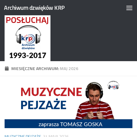
Archiwum dzwięków KRP
Przejdź do treści
MIESIĘCZNE ARCHIWUM:
MAJ 2026
MUZYCZNE PEJZAŻE
31 MAJA 2026