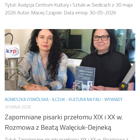
Tytuł: Audycja Centrum Kultury i Sztuki w Siedlcach z 30 maja
2026 Autor: Maciej Czapski Data emisji: 30-05-2026
AGNIESZKA OSMÓLSKA - ILCZUK
/
KULTURA NA FALI
/
WYWIADY
30 MAJA 2026
Zapomniane pisarki przełomu XIX i XX w.
Rozmowa z Beatą Walęciuk-Dejneką
Tytuł: Zapomniane pisarki przełomu XIX i XX w. Rozmowa z