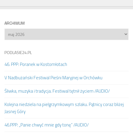
ARCHIWUM
Archiwum
PODLASIE24.PL
46. PPP: Poranek w Kostomłotach
V Nadbużański Festiwal Pieśni Maryjnej w Orchówku
Śliwka, muzyka i tradycja. Festiwal tętnił życiem /AUDIO/
Kolejna niedziela na pielgrzymkowym szlaku. Pątnicy coraz bliżej
Jasnej Góry
46.PPP: „Panie chwyć mnie gdy tonę” /AUDIO/