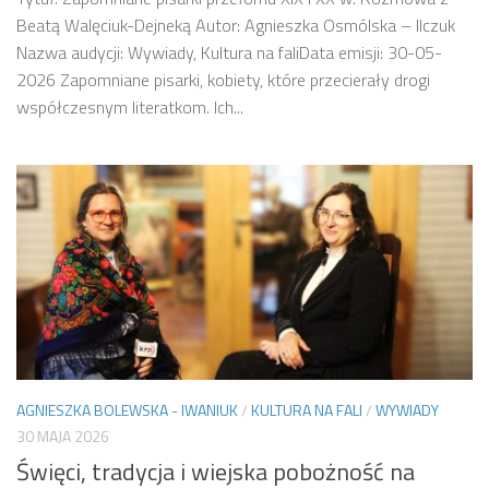
Beatą Walęciuk-Dejneką Autor: Agnieszka Osmólska – Ilczuk
Nazwa audycji: Wywiady, Kultura na faliData emisji: 30-05-
2026 Zapomniane pisarki, kobiety, które przecierały drogi
współczesnym literatkom. Ich...
AGNIESZKA BOLEWSKA - IWANIUK
/
KULTURA NA FALI
/
WYWIADY
30 MAJA 2026
Święci, tradycja i wiejska pobożność na