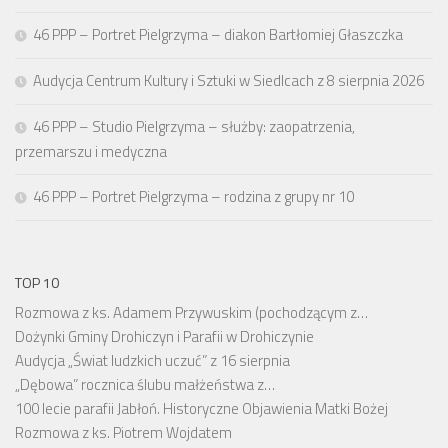
46 PPP – Portret Pielgrzyma – diakon Bartłomiej Głaszczka
Audycja Centrum Kultury i Sztuki w Siedlcach z 8 sierpnia 2026
46 PPP – Studio Pielgrzyma – służby: zaopatrzenia,
przemarszu i medyczna
46 PPP – Portret Pielgrzyma – rodzina z grupy nr 10
TOP 10
Rozmowa z ks. Adamem Przywuskim (pochodzącym z…
Dożynki Gminy Drohiczyn i Parafii w Drohiczynie
Audycja „Świat ludzkich uczuć” z 16 sierpnia
„Dębowa” rocznica ślubu małżeństwa z…
100 lecie parafii Jabłoń. Historyczne Objawienia Matki Bożej
Rozmowa z ks. Piotrem Wojdatem