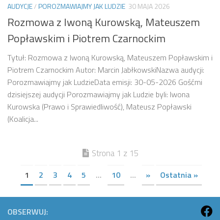
AUDYCJE
/
POROZMAWIAJMY JAK LUDZIE
30 MAJA 2026
Rozmowa z Iwoną Kurowską, Mateuszem
Popławskim i Piotrem Czarnockim
Tytuł: Rozmowa z Iwoną Kurowską, Mateuszem Popławskim i
Piotrem Czarnockim Autor: Marcin JabłkowskiNazwa audycji:
Porozmawiajmy jak LudzieData emisji: 30-05-2026 Gośćmi
dzisiejszej audycji Porozmawiajmy jak Ludzie byli: Iwona
Kurowska (Prawo i Sprawiedliwość), Mateusz Popławski
(Koalicja...
Strona 1 z 15
1
2
3
4
5
...
10
...
»
Ostatnia »
OBSERWUJ: