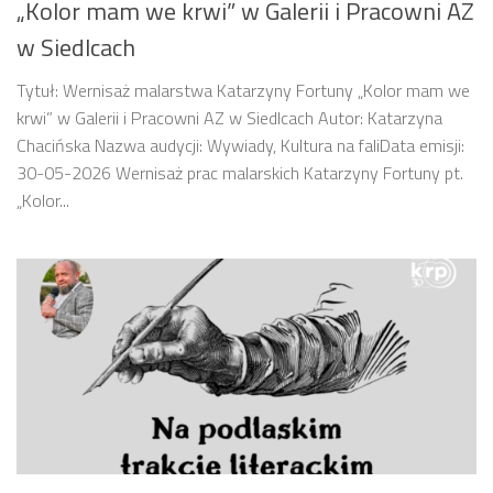
„Kolor mam we krwi” w Galerii i Pracowni AZ
w Siedlcach
Tytuł: Wernisaż malarstwa Katarzyny Fortuny „Kolor mam we
krwi” w Galerii i Pracowni AZ w Siedlcach Autor: Katarzyna
Chacińska Nazwa audycji: Wywiady, Kultura na faliData emisji:
30-05-2026 Wernisaż prac malarskich Katarzyny Fortuny pt.
„Kolor...