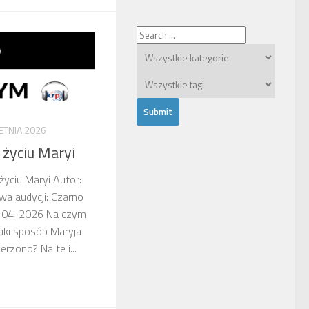
ETNIA 2026
 życiu Maryi
życiu Maryi Autor:
wa audycji: Czarno
29-04-2026 Na czym
aki sposób Maryja
erzono? Na te i...