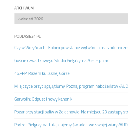
ARCHIWUM
Archiwum
PODLASIE24.PL
Czy w Wołyńcach–Kolonii powstanie wytwórnia mas bitumiczn
Goście czwartkowego Studia Pielgrzyma /6 sierpnia/
46.PPP: Razem ku Jasnej Górze
Milejczyce przyciągają tłumy. Poznaj program nabożeństw /AU
Garwolin: Odpust i nowy kanonik
Pożar przy stacji paliw w Żelechowie. Na miejscu 23 zastępy st
Portret Pielgrzyma: tutaj dajemy świadectwo swojej wiary /AUD