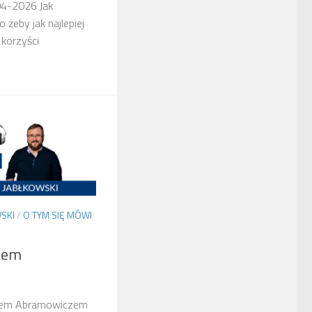
04-2026 Jak
eby jak najlepiej
 korzyści
SKI
/
O TYM SIĘ MÓWI
mem
mem Abramowiczem