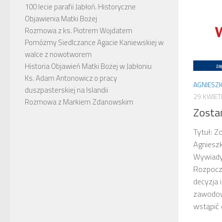
100 lecie parafii Jabłoń. Historyczne
Objawienia Matki Bożej
Rozmowa z ks. Piotrem Wojdatem
Pomóżmy Siedlczance Agacie Kaniewskiej w
walce z nowotworem
Historia Objawień Matki Bożej w Jabłoniu
Ks. Adam Antonowicz o pracy
AGNIESZK
duszpasterskiej na Islandii
29 KWIET
Rozmowa z Markiem Zdanowskim
Zosta
Tytuł: Z
Agnieszk
Wywiady
Rozpocz
decyzja 
zawodowe
wstąpić d