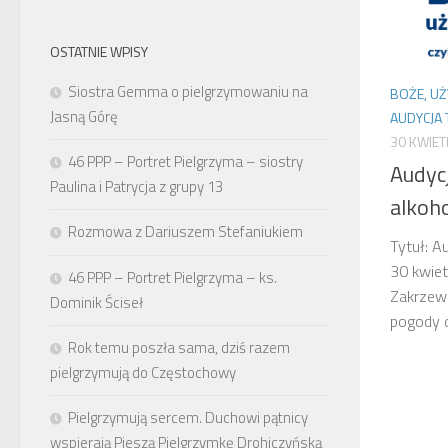
OSTATNIE WPISY
Siostra Gemma o pielgrzymowaniu na
BOŻE, UŻ
Jasną Górę
AUDYCJA
30 KWIET
46 PPP – Portret Pielgrzyma – siostry
Audyc
Paulina i Patrycja z grupy 13
alkoh
Rozmowa z Dariuszem Stefaniukiem
Tytuł: A
30 kwiet
46 PPP – Portret Pielgrzyma – ks.
Zakrzews
Dominik Ściseł
pogody 
Rok temu poszła sama, dziś razem
pielgrzymują do Częstochowy
Pielgrzymują sercem. Duchowi pątnicy
wspierają Pieszą Pielgrzymkę Drohiczyńską