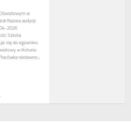
e Oświatowym w
czuk Nazwa audycji:
-04-2026
bór, Szkoła
e się do egzaminu
światowy w Kotuniu
 Placówka niedawno...