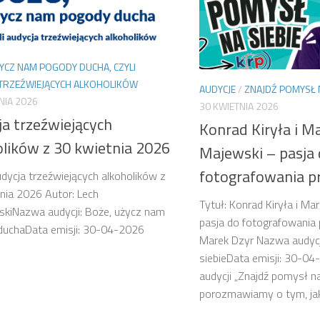
YCZ NAM POGODY DUCHA, CZYLI
 TRZEŹWIEJĄCYCH ALKOHOLIKÓW
AUDYCJE
/
ZNAJDŹ POMYSŁ N
NIA 2026
30 KWIETNIA 2026
ja trzeźwiejących
Konrad Kiryła i M
olików z 30 kwietnia 2026
Majewski – pasja
fotografowania p
udycja trzeźwiejących alkoholików z
nia 2026 Autor: Lech
Tytuł: Konrad Kiryła i Ma
kiNazwa audycji: Boże, użycz nam
pasja do fotografowania 
duchaData emisji: 30-04-2026
Marek Dzyr Nazwa audycj
siebieData emisji: 30-04
audycji „Znajdź pomysł na
porozmawiamy o tym, jak 