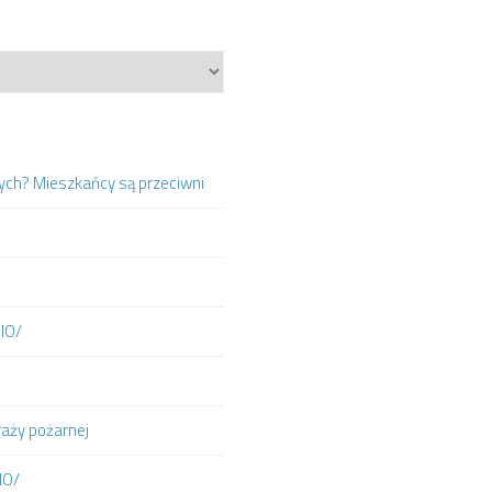
ych? Mieszkańcy są przeciwni
DIO/
raży pożarnej
IO/