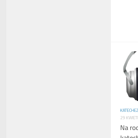
KATECHE
29 KWIET
Na ro
katec