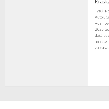
Krask
Tytuł: 
Autor: G
Rozmowa
2026 Go
dość po
minister
zaprasza.