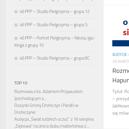
46 PPP – Studio Pielgrzyma – grupa 12
46 PPP – Studio Pielgrzyma – grupa 5
46 PPP – Portret Pielgrzyma – Nikola, Iga i
Kinga z grupy 10
AUDYCJE
46 PPP – Studio Pielgrzyma – grupa 8C
30 KWIET
Rozm
Hapu
TOP 10
Tytuł: 
Rozmowa z ks. Adamem Przywuskim
(pochodzącym z…
– prezyd
Dożynki Gminy Drohiczyn i Parafii w
Jabłkows
Drohiczynie
się mów
Audycja „Świat ludzkich uczuć” z 16 sierpnia
„Dębowa” rocznica ślubu małżeństwa z…