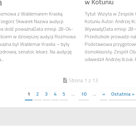
ą
w Kotuniu
Rozmowa z Waldemarem Kraską
Tytuł: Wizyta w Zespol
rzegorz Skwarek Nazwa audycji:
Kotuniu Autor: Andrzej Il
 dość poważnaData emisji: 28-04-
WywiadyData emisji: 28
ściem w dzisiejszej audycji Rozmowa
Przedszkole prowadzi na
ważna był Waldemar Kraska – były
Podstawowa przygotowuj
 zdrowia, senator, lekarz. Na audycję
ósmoklasisty. Zespół O
..
odwiedził Andrzej Ilczuk.
Strona 1 z 13
1
2
3
4
5
...
10
...
»
Ostatnia »