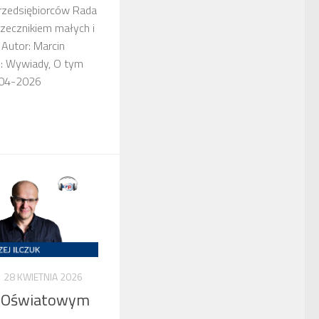
przedsiębiorców Rada
zecznikiem małych i
 Autor: Marcin
i: Wywiady, O tym
-04-2026
28 KWIETNIA 2026
e Oświatowym