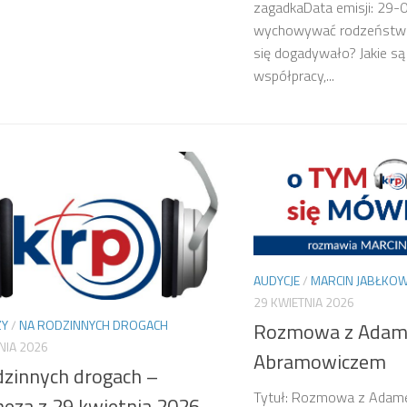
zagadkaData emisji: 29-
wychowywać rodzeństwo ż
się dogadywało? Jakie są
współpracy,...
AUDYCJE
/
MARCIN JABŁKOW
29 KWIETNIA 2026
ZY
/
NA RODZINNYCH DROGACH
Rozmowa z Ada
NIA 2026
Abramowiczem
dzinnych drogach –
Tytuł: Rozmowa z Ada
heza z 29 kwietnia 2026