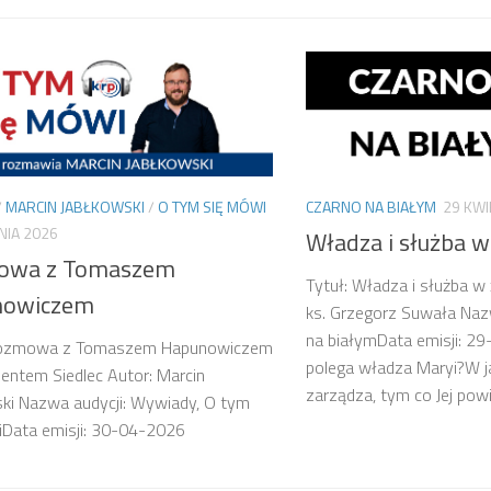
/
MARCIN JABŁKOWSKI
/
O TYM SIĘ MÓWI
CZARNO NA BIAŁYM
29 KWI
NIA 2026
Władza i służba w
owa z Tomaszem
Tytuł: Władza i służba w 
nowiczem
ks. Grzegorz Suwała Naz
na białymData emisji: 
Rozmowa z Tomaszem Hapunowiczem
polega władza Maryi?W j
entem Siedlec Autor: Marcin
zarządza, tym co Jej powi
ki Nazwa audycji: Wywiady, O tym
iData emisji: 30-04-2026