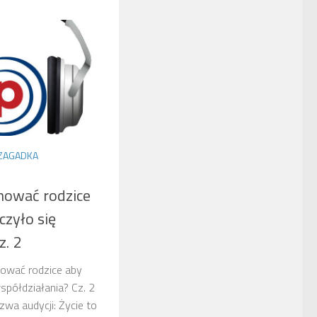
 ZAGADKA
nować rodzice
zyło się
z. 2
ować rodzice aby
spółdziałania? Cz. 2
wa audycji: Życie to