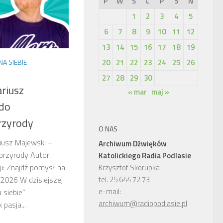
P
W
Ś
C
P
S
N
1
2
3
4
5
6
7
8
9
10
11
12
13
14
15
16
17
18
19
A SIEBIE
20
21
22
23
24
25
26
27
28
29
30
ariusz
« mar
maj »
 do
rzyrody
O NAS
riusz Majewski –
Archiwum Dźwięków
przyrody Autor:
Katolickiego Radia Podlasie
i: Znajdź pomysł na
Krzysztof Skorupka
tel. 25 644 72 73
-2026 W dzisiejszej
e-mail:
 siebie”
archiwum@radiopodlasie.pl
pasja...