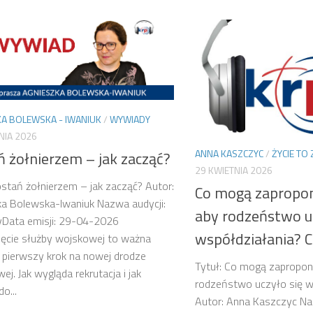
A BOLEWSKA - IWANIUK
/
WYWIADY
NIA 2026
ANNA KASZCZYC
/
ŻYCIE TO
ń żołnierzem – jak zacząć?
29 KWIETNIA 2026
ostań żołnierzem – jak zacząć? Autor:
Co mogą zapropo
a Bolewska-Iwaniuk Nazwa audycji:
aby rodzeństwo uc
Data emisji: 29-04-2026
współdziałania? C
ęcie służby wojskowej to ważna
i pierwszy krok na nowej drodze
Tytuł: Co mogą zapropon
j. Jak wygląda rekrutacja i jak
rodzeństwo uczyło się w
o...
Autor: Anna Kaszczyc Naz