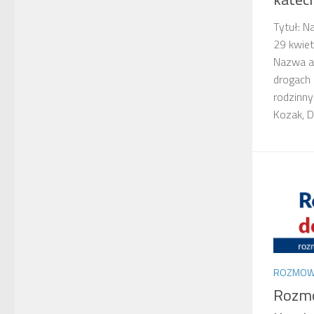
Tytuł: N
29 kwiet
Nazwa au
drogach 
rodzinny
Kozak, Dy
ROZMOW
Rozm