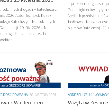
– prezesem organizacji 
a rodzinnych drogach – katecheza z
Przedsiębiorców, byłym r
nia 2026 Autor: ks. Jakub Kozak
średnich przedsiębiorców
dycji: Katechezy – Na rodzinnych
Jabłkowski Nazwa audycj
Data emisji: 29-04-2026 r. Na
się mówiData emisji: 29
ch drogach – zaprasza ks. Jakub
rektor...
A DOŚĆ POWAŻNA
28 KWIETNIA 2026
ANDRZEJ ILCZUK
/
WYWIADY
owa z Waldemarem
Wizyta w Zespol