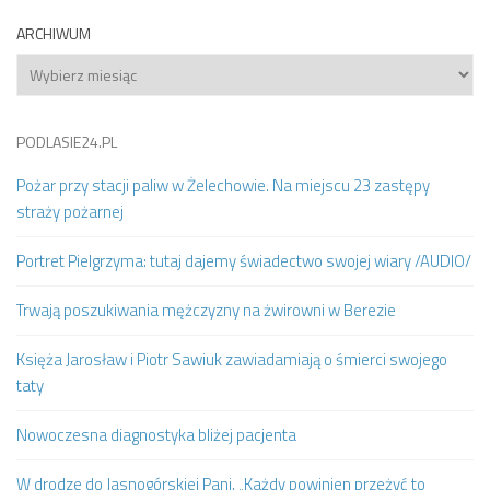
ARCHIWUM
Archiwum
PODLASIE24.PL
Pożar przy stacji paliw w Żelechowie. Na miejscu 23 zastępy
straży pożarnej
Portret Pielgrzyma: tutaj dajemy świadectwo swojej wiary /AUDIO/
Trwają poszukiwania mężczyzny na żwirowni w Berezie
Księża Jarosław i Piotr Sawiuk zawiadamiają o śmierci swojego
taty
Nowoczesna diagnostyka bliżej pacjenta
W drodze do Jasnogórskiej Pani. „Każdy powinien przeżyć to