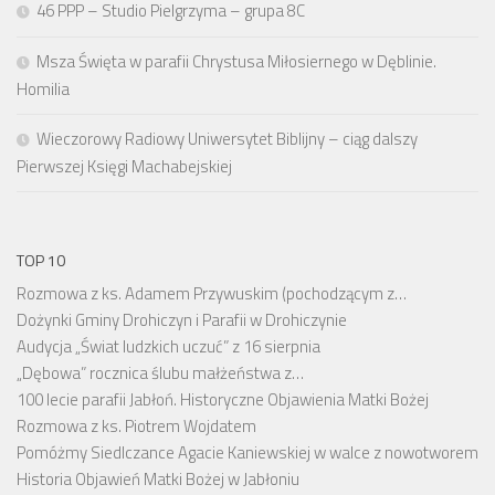
46 PPP – Studio Pielgrzyma – grupa 8C
Msza Święta w parafii Chrystusa Miłosiernego w Dęblinie.
Homilia
Wieczorowy Radiowy Uniwersytet Biblijny – ciąg dalszy
Pierwszej Księgi Machabejskiej
TOP 10
Rozmowa z ks. Adamem Przywuskim (pochodzącym z…
Dożynki Gminy Drohiczyn i Parafii w Drohiczynie
Audycja „Świat ludzkich uczuć” z 16 sierpnia
„Dębowa” rocznica ślubu małżeństwa z…
100 lecie parafii Jabłoń. Historyczne Objawienia Matki Bożej
Rozmowa z ks. Piotrem Wojdatem
Pomóżmy Siedlczance Agacie Kaniewskiej w walce z nowotworem
Historia Objawień Matki Bożej w Jabłoniu