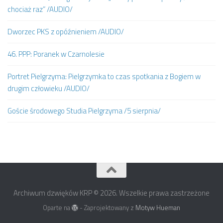
chociaż raz” /AUDIO/
Dworzec PKS z opóźnieniem /AUDIO/
46. PPP: Poranek w Czarnolesie
Portret Pielgrzyma: Pielgrzymka to czas spotkania z Bogiem w
drugim człowieku /AUDIO/
Goście środowego Studia Pielgrzyma /5 sierpnia/
Archiwum dzwięków KRP © 2026. Wszelkie prawa zastrzeżone
Oparte na
- Zaprojektowany z
Motyw Hueman