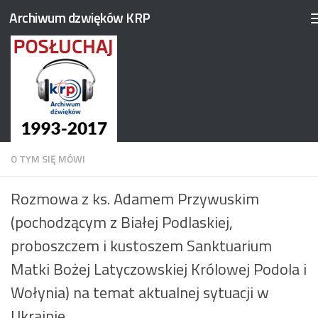
Archiwum dzwięków KRP
Przejdź do treści
O TYM SIĘ MÓWI
Rozmowa z ks. Adamem Przywuskim
(pochodzącym z Białej Podlaskiej,
proboszczem i kustoszem Sanktuarium
Matki Bożej Latyczowskiej Królowej Podola i
Wołynia) na temat aktualnej sytuacji w
Ukrainie