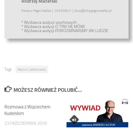
Andrzej Materski
Prezes
z
Pogoń Siedlce
|
25 6333647
|
biuro@mkppogonsiedlce.pl
* Wydawca audycji sportowych
* Wydawca audycji
O TYM SIĘ MÓWI
* Wydawca audycji
POROZMAWIAJMY JAK LUDZIE
Tagi:
Maricn Jabłkowski
MOŻESZ RÓWNIEŻ POLUBIĆ…
Rozmowa z Wojciechem
Kudelskim
23 PAŹDZIERNIKA 2018