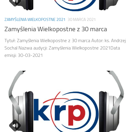
ZAMYŚLENIA WIELKOPOSTNE 2021
30 MARCA 2021
Zamyślenia Wielkopostne z 30 marca
Tytuł: Zamyślenia Wielkopostne z 30 marca Autor: ks. Andrzej
Sochal Nazwa audycji: Zamyślenia Wielkopostne 2021Data
emisji: 30-03-2021