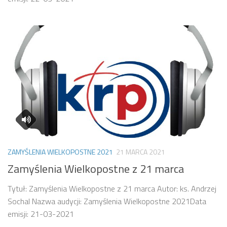
ZAMYŚLENIA WIELKOPOSTNE 2021
21 MARCA 2021
Zamyślenia Wielkopostne z 21 marca
Tytuł: Zamyślenia Wielkopostne z 21 marca Autor: ks. Andrzej
Sochal Nazwa audycji: Zamyślenia Wielkopostne 2021Data
emisji: 21-03-2021