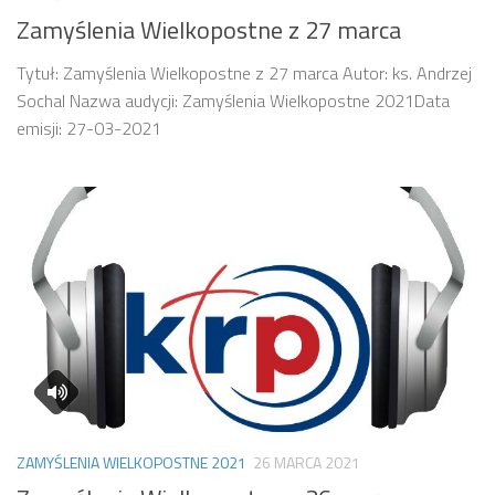
Zamyślenia Wielkopostne z 27 marca
Tytuł: Zamyślenia Wielkopostne z 27 marca Autor: ks. Andrzej
Sochal Nazwa audycji: Zamyślenia Wielkopostne 2021Data
emisji: 27-03-2021
ZAMYŚLENIA WIELKOPOSTNE 2021
26 MARCA 2021