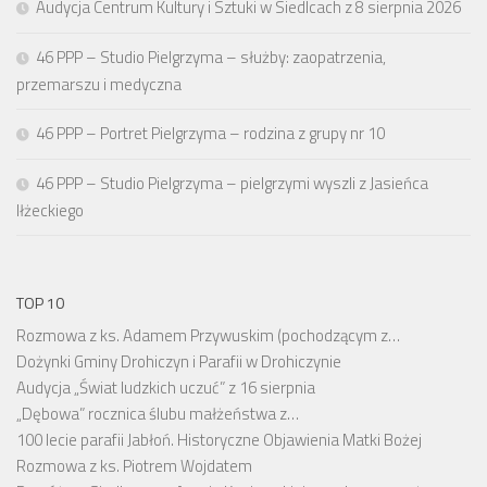
Audycja Centrum Kultury i Sztuki w Siedlcach z 8 sierpnia 2026
46 PPP – Studio Pielgrzyma – służby: zaopatrzenia,
przemarszu i medyczna
46 PPP – Portret Pielgrzyma – rodzina z grupy nr 10
46 PPP – Studio Pielgrzyma – pielgrzymi wyszli z Jasieńca
Iłżeckiego
TOP 10
Rozmowa z ks. Adamem Przywuskim (pochodzącym z…
Dożynki Gminy Drohiczyn i Parafii w Drohiczynie
Audycja „Świat ludzkich uczuć” z 16 sierpnia
„Dębowa” rocznica ślubu małżeństwa z…
100 lecie parafii Jabłoń. Historyczne Objawienia Matki Bożej
Rozmowa z ks. Piotrem Wojdatem