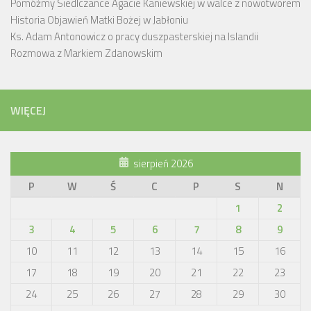
Pomóżmy Siedlczance Agacie Kaniewskiej w walce z nowotworem
Historia Objawień Matki Bożej w Jabłoniu
Ks. Adam Antonowicz o pracy duszpasterskiej na Islandii
Rozmowa z Markiem Zdanowskim
WIĘCEJ
sierpień 2026
P
W
Ś
C
P
S
N
1
2
3
4
5
6
7
8
9
10
11
12
13
14
15
16
17
18
19
20
21
22
23
24
25
26
27
28
29
30