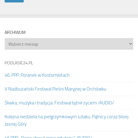
ARCHIWUM
Archiwum
PODLASIE24.PL
46. PPP: Poranek w Kostomłotach
V Nadbużański Festiwal Pieśni Maryjnej w Orchówku
Śliwka, muzyka i tradycja. Festiwal tętnił życiem /AUDIO/
Kolejna niedziela na pielgrzymkowym szlaku. Pątnicy coraz bliżej
Jasnej Góry
46.PPP: „Panie chwyć mnie gdy tonę” /AUDIO/