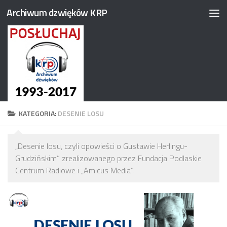
Archiwum dzwięków KRP
Przejdź do treści
KATEGORIA:
DESENIE LOSU
„Desenie losu, czyli opowieści o Gustawie Herlingu-
Grudzińskim” zrealizowanego przez Fundacja Podlaskie
Centrum Radiowe i „Amicus Media”.