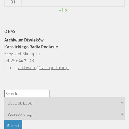
31
« lip
O NAS
Archiwum Dźwięków
Katolickiego Radia Podlasie
Krzysztof Skorupka
tel. 25 644 72 73
e-mail:
archiwum@radiopodlasie.pl