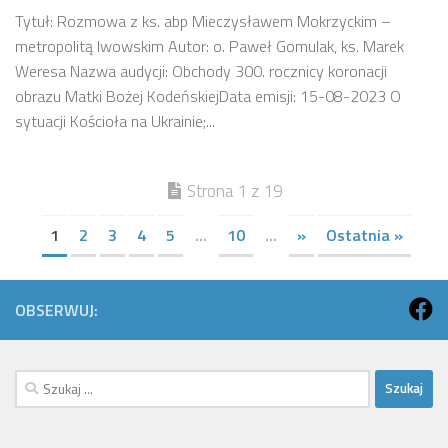
Tytuł: Rozmowa z ks. abp Mieczysławem Mokrzyckim –
metropolitą lwowskim Autor: o. Paweł Gomulak, ks. Marek
Weresa Nazwa audycji: Obchody 300. rocznicy koronacji
obrazu Matki Bożej KodeńskiejData emisji: 15-08-2023 O
sytuacji Kościoła na Ukrainie;...
Strona 1 z 19
1
2
3
4
5
...
10
...
»
Ostatnia »
OBSERWUJ:
Szukaj: