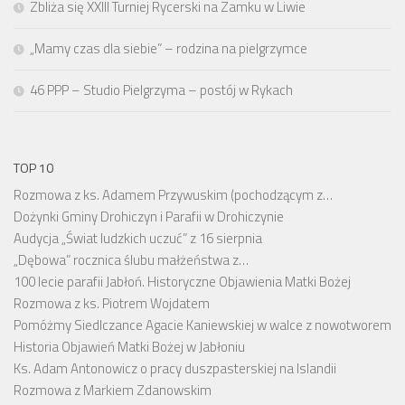
Zbliża się XXIII Turniej Rycerski na Zamku w Liwie
„Mamy czas dla siebie” – rodzina na pielgrzymce
46 PPP – Studio Pielgrzyma – postój w Rykach
TOP 10
Rozmowa z ks. Adamem Przywuskim (pochodzącym z…
Dożynki Gminy Drohiczyn i Parafii w Drohiczynie
Audycja „Świat ludzkich uczuć” z 16 sierpnia
„Dębowa” rocznica ślubu małżeństwa z…
100 lecie parafii Jabłoń. Historyczne Objawienia Matki Bożej
Rozmowa z ks. Piotrem Wojdatem
Pomóżmy Siedlczance Agacie Kaniewskiej w walce z nowotworem
Historia Objawień Matki Bożej w Jabłoniu
Ks. Adam Antonowicz o pracy duszpasterskiej na Islandii
Rozmowa z Markiem Zdanowskim