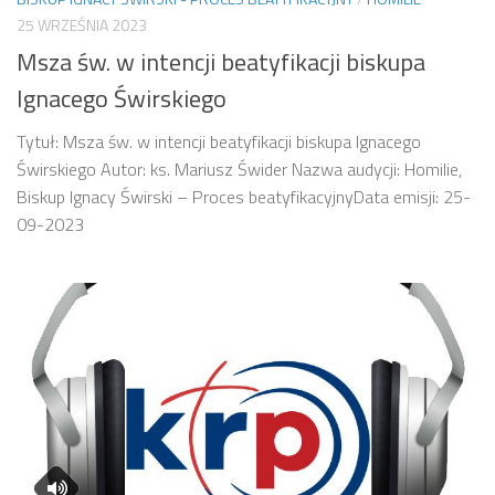
25 WRZEŚNIA 2023
Msza św. w intencji beatyfikacji biskupa
Ignacego Świrskiego
Tytuł: Msza św. w intencji beatyfikacji biskupa Ignacego
Świrskiego Autor: ks. Mariusz Świder Nazwa audycji: Homilie,
Biskup Ignacy Świrski – Proces beatyfikacyjnyData emisji: 25-
09-2023