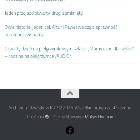
Jeden przejazd otwarty, drugi zamknięty
Dwie historie, jeden cel. Artur i Paweł walczą o sprawność i
potrzebują wsparcia
Czwarty dzień na pielgrzymkowym szlaku. „Mamy czas dla siebie”
– rodzina na pielgrzymce /AUDIO/
Archiwum dzwięków KRP © 2026. Wszelkie prawa zastrzeżone
Oparte na
- Zaprojektowany z
Motyw Hueman