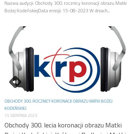
Nazwa audycji: Obchody 300. rocznicy koronacji obrazu Matki
Bożej KodeńskiejData emisji: 15-08-2023 W dniach...
OBCHODY 300. ROCZNICY KORONACJI OBRAZU MATKI BOŻEJ
KODEŃSKIEJ
15 SIERPNIA 2023
Obchody 300. lecia koronacji obrazu Matki