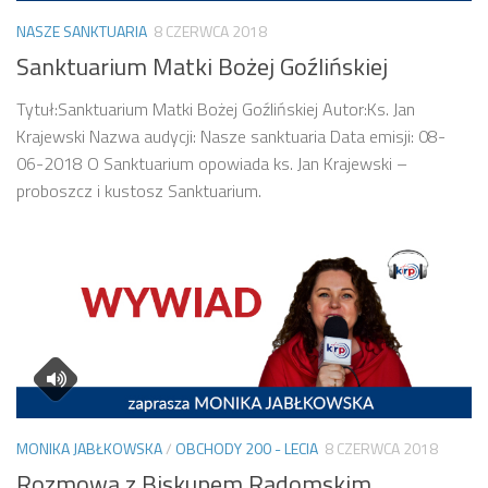
NASZE SANKTUARIA
8 CZERWCA 2018
Sanktuarium Matki Bożej Goźlińskiej
Tytuł:Sanktuarium Matki Bożej Goźlińskiej Autor:Ks. Jan
Krajewski Nazwa audycji: Nasze sanktuaria Data emisji: 08-
06-2018 O Sanktuarium opowiada ks. Jan Krajewski –
proboszcz i kustosz Sanktuarium.
MONIKA JABŁKOWSKA
/
OBCHODY 200 - LECIA
8 CZERWCA 2018
Rozmowa z Biskupem Radomskim