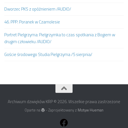
Dworzec PKS z opóźnieniem /AUDIO/
46. PPP: Poranek w Czarnolesie
Portret Pielgrzyma: Pielgrzymka to czas spotkania z Bogiem w
drugim człowieku /AUDIO/
Goście środowego Studia Pielgrzyma /5 sierpnia/
Archiwum dzwięków KRP © 2026. Wszelkie prawa zastrzeżone
Oparte na
- Zaprojektowany z
Motyw Hueman