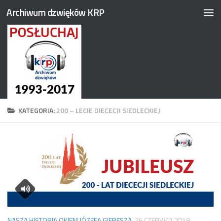
Archiwum dzwięków KRP
Przejdź do treści
KATEGORIA:
200 – LECIE DIECECJI SIEDLECKIEJ
NASZA HISTORIA OKIEM JÓZEFA GIERESZA
26 CZERWCA 2018