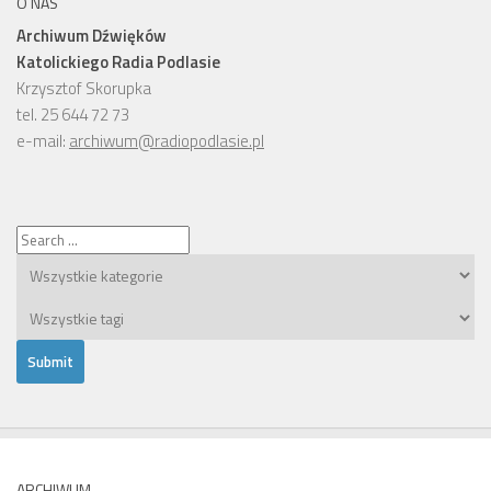
O NAS
Archiwum Dźwięków
Katolickiego Radia Podlasie
Krzysztof Skorupka
tel. 25 644 72 73
e-mail:
archiwum@radiopodlasie.pl
ARCHIWUM