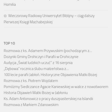
Homilia
Wieczorowy Radiowy Uniwersytet Biblijny – ciąg dalszy
Pierwszej Księgi Machabejskiej
TOP 10
Rozmowa z ks. Adamem Przywuskim (pochodzącym z…
Dożynki Gminy Drohiczyn i Parafii w Drohiczynie
Audycja „Świat ludzkich uczuć” z 16 sierpnia
„Dębowa” rocznica ślubu małżeństwa z…
100 lecie parafii Jabłoń. Historyczne Objawienia Matki Bożej
Rozmowa z ks. Piotrem Wojdatem
Pomóżmy Siedlczance Agacie Kaniewskiej w walce z nowotworem
Historia Objawień Matki Bożej w Jabłoniu
Ks. Adam Antonowicz o pracy duszpasterskiej na Islandii
Rozmowa z Markiem Zdanowskim