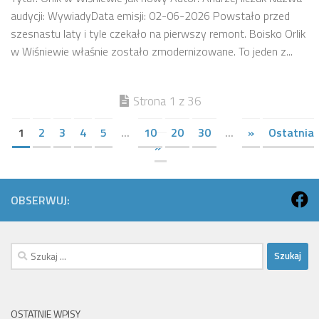
audycji: WywiadyData emisji: 02-06-2026 Powstało przed
szesnastu laty i tyle czekało na pierwszy remont. Boisko Orlik
w Wiśniewie właśnie zostało zmodernizowane. To jeden z...
Strona 1 z 36
1
2
3
4
5
...
10
20
30
...
»
Ostatnia
»
OBSERWUJ:
Szukaj:
OSTATNIE WPISY