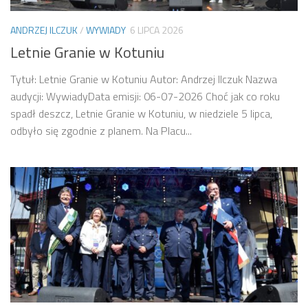
ANDRZEJ ILCZUK
/
WYWIADY
6 LIPCA 2026
Letnie Granie w Kotuniu
Tytuł: Letnie Granie w Kotuniu Autor: Andrzej Ilczuk Nazwa
audycji: WywiadyData emisji: 06-07-2026 Choć jak co roku
spadł deszcz, Letnie Granie w Kotuniu, w niedziele 5 lipca,
odbyło się zgodnie z planem. Na Placu...