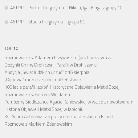
46 PPP – Portret Pielgrzyma – Nikola, Iga i Kinga z grupy 10
46 PPP – Studio Pielgrzyma – grupa 8C
TOP 10
Rozmowa z ks. Adamem Przywuskim (pochodzącym z…
Dożynki Gminy Drohiczyn i Parafii w Drohiczynie
Audycja „Świat ludzkich uczuć” z 16 sierpnia
„Dębowa” rocznica ślubu małżeństwa z…
100 lecie parafii Jabłoń. Historyczne Objawienia Matki Bożej
Rozmowa z ks. Piotrem Wojdatem
Pomóżmy Siedlczance Agacie Kaniewskiej w walce z nowotworem
Historia Objawień Matki Bożej w Jabłoniu
Ks. Adam Antonowicz o pracy duszpasterskiej na Islandii
Rozmowa z Markiem Zdanowskim