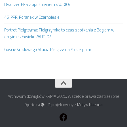
Dworzec PKS z opóźnieniem /AUDIO/
46. PPP: Poranek w Czarnolesie
Portret Pielgrzyma: Pielgrzymka to czas spotkania z Bogiem w
drugim człowieku /AUDIO/
Goście środowego Studia Pielgrzyma /5 sierpnia/
Archiwum dzwięków KRP © 2026. Wszelkie prawa zastrzeżone
Oparte na
- Zaprojektowany z
Motyw Hueman