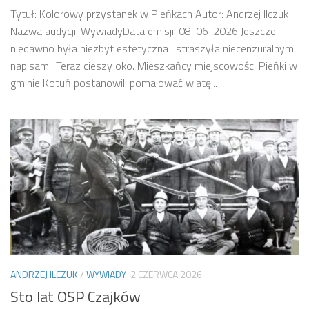
Tytuł: Kolorowy przystanek w Pieńkach Autor: Andrzej Ilczuk
Nazwa audycji: WywiadyData emisji: 08-06-2026 Jeszcze
niedawno była niezbyt estetyczna i straszyła niecenzuralnymi
napisami. Teraz cieszy oko. Mieszkańcy miejscowości Pieńki w
gminie Kotuń postanowili pomalować wiatę...
ANDRZEJ ILCZUK
/
WYWIADY
2 CZERWCA 2026
Sto lat OSP Czajków