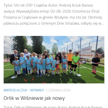
Tytuł: Sto lat OSP Czajków Autor: Andrzej Ilczuk Nazwa
audycji: WywiadyData emisji: 02-06-2026 Ochotnicza Straż
Pożarna w Czajkowie w gminie Wodynie, ma sto lat. Obchody
jubileuszu połączone z Gminnym Dnie Strażaka, odbyły się w...
ANDRZEJ ILCZUK
/
WYWIADY
2 CZERWCA 2026
Orlik w Wiśniewie jak nowy
Tytuł: Orlik w Wiśniewie jak nowy Autor: Andrzej Ilczuk Nazwa