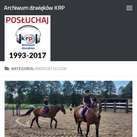
Archiwum dzwięków KRP
Przejdź do treści
KATEGORIA:
ANDRZEJ ILCZUK