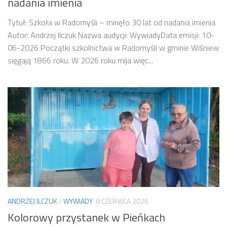
nadania imienia
Tytuł: Szkoła w Radomyśli – minęło 30 lat od nadania imienia
Autor: Andrzej Ilczuk Nazwa audycji: WywiadyData emisji: 10-
06-2026 Początki szkolnictwa w Radomyśli w gminie Wiśniew
sięgają 1866 roku. W 2026 roku mija więc...
ANDRZEJ ILCZUK
/
WYWIADY
8 CZERWCA 2026
Kolorowy przystanek w Pieńkach