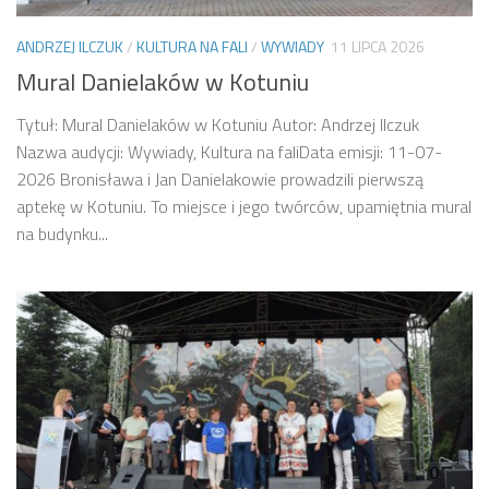
ANDRZEJ ILCZUK
/
KULTURA NA FALI
/
WYWIADY
11 LIPCA 2026
Mural Danielaków w Kotuniu
Tytuł: Mural Danielaków w Kotuniu Autor: Andrzej Ilczuk
Nazwa audycji: Wywiady, Kultura na faliData emisji: 11-07-
2026 Bronisława i Jan Danielakowie prowadzili pierwszą
aptekę w Kotuniu. To miejsce i jego twórców, upamiętnia mural
na budynku...