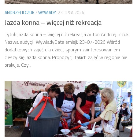
ANDRZEJ ILCZUK
/
WYWIADY
23 LIPCA 2026
Jazda konna – więcej niż rekreacja
Tytuł: Jazda konna – więcej niż rekreacja Autor: Andrzej Ilczuk
Nazwa audycji: WywiadyData emisji: 23-07-2026 Wśród
dodatkowych zajęć dla dzieci, sporym zainteresowaniem
cieszy się jazda konna. Propozycji takich zajęć w regionie nie
brakuje. Czy...