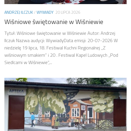
ANDRZEJ ILCZUK
/
WYWIADY
20 LIPCA 2026
Wiśniowe świętowanie w Wiśniewie
Tytuł: Wiśniowe świętowanie w Wiśniewie Autor: Andrzej
Ilczuk Nazwa audycji: WywiadyData emisji: 20-07-2026 W
niedzielę 19 lipca, 18. Festiwal Kuchni Regionalnej ,,Z
wiśniowym smakiem” i 20 . Festiwal Kapel Ludowych ,,Pod
Siedlcami w Wiśniewie”,...