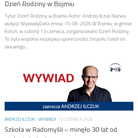
Dzień Rodziny w Bojmiu
Tytuł: Dzień Rodziny w Bojmiu Autor: Andrzej Ilczuk Nazwa
audycji: WywiadyData emisji: 15-06-2026 W Bojmiu, w gminie
Kotuń, w sobotę 13 czerwca, zorganizowano Dzień Rodziny.
To była wspólna inicjatywa społeczności Zespołu Szkół im.
Januarego...
ANDRZEJ ILCZUK
/
WYWIADY
10 CZERWCA 2026
Szkoła w Radomyśli – minęło 30 lat od