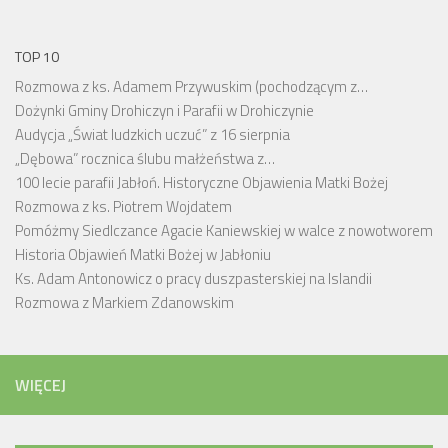
TOP 10
Rozmowa z ks. Adamem Przywuskim (pochodzącym z…
Dożynki Gminy Drohiczyn i Parafii w Drohiczynie
Audycja „Świat ludzkich uczuć” z 16 sierpnia
„Dębowa” rocznica ślubu małżeństwa z…
100 lecie parafii Jabłoń. Historyczne Objawienia Matki Bożej
Rozmowa z ks. Piotrem Wojdatem
Pomóżmy Siedlczance Agacie Kaniewskiej w walce z nowotworem
Historia Objawień Matki Bożej w Jabłoniu
Ks. Adam Antonowicz o pracy duszpasterskiej na Islandii
Rozmowa z Markiem Zdanowskim
WIĘCEJ