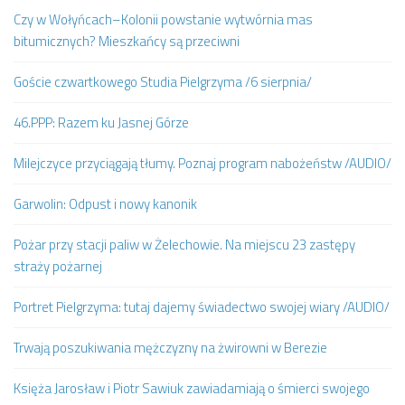
Czy w Wołyńcach–Kolonii powstanie wytwórnia mas
bitumicznych? Mieszkańcy są przeciwni
Goście czwartkowego Studia Pielgrzyma /6 sierpnia/
46.PPP: Razem ku Jasnej Górze
Milejczyce przyciągają tłumy. Poznaj program nabożeństw /AUDIO/
Garwolin: Odpust i nowy kanonik
Pożar przy stacji paliw w Żelechowie. Na miejscu 23 zastępy
straży pożarnej
Portret Pielgrzyma: tutaj dajemy świadectwo swojej wiary /AUDIO/
Trwają poszukiwania mężczyzny na żwirowni w Berezie
Księża Jarosław i Piotr Sawiuk zawiadamiają o śmierci swojego