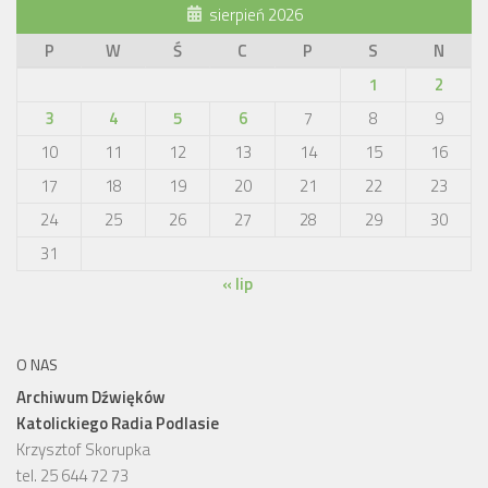
sierpień 2026
P
W
Ś
C
P
S
N
1
2
3
4
5
6
7
8
9
10
11
12
13
14
15
16
17
18
19
20
21
22
23
24
25
26
27
28
29
30
31
« lip
O NAS
Archiwum Dźwięków
Katolickiego Radia Podlasie
Krzysztof Skorupka
tel. 25 644 72 73