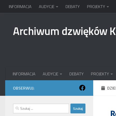
INFORMACJA
AUDYCJE
DEBATY
PROJEKTY
Przejdź do treści
Archiwum dzwięków 
INFORMACJA
AUDYCJE
DEBATY
PROJEKTY
OBSERWUJ:
DZI
Szukaj: