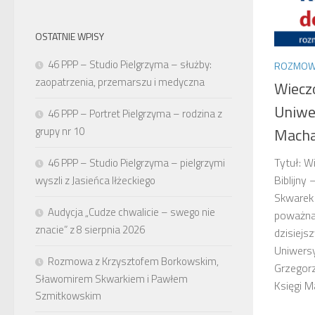
OSTATNIE WPISY
46 PPP – Studio Pielgrzyma – służby:
ROZMOW
zaopatrzenia, przemarszu i medyczna
Wiecz
Uniwer
46 PPP – Portret Pielgrzyma – rodzina z
grupy nr 10
Machab
Tytuł: 
46 PPP – Studio Pielgrzyma – pielgrzymi
Biblijny
wyszli z Jasieńca Iłżeckiego
Skwarek
Audycja „Cudze chwalicie – swego nie
poważna
znacie” z 8 sierpnia 2026
dzisiej
Uniwersy
Rozmowa z Krzysztofem Borkowskim,
Grzegor
Sławomirem Skwarkiem i Pawłem
Księgi M
Szmitkowskim