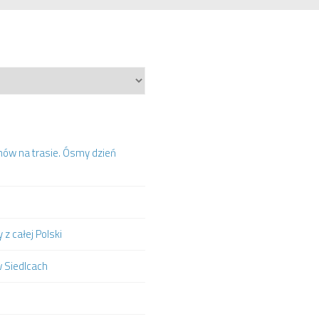
mów na trasie. Ósmy dzień
z całej Polski
w Siedlcach