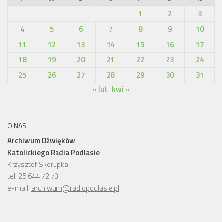
1
2
3
4
5
6
7
8
9
10
11
12
13
14
15
16
17
18
19
20
21
22
23
24
25
26
27
28
29
30
31
« lut
kwi »
O NAS
Archiwum Dźwięków
Katolickiego Radia Podlasie
Krzysztof Skorupka
tel. 25 644 72 73
e-mail:
archiwum@radiopodlasie.pl