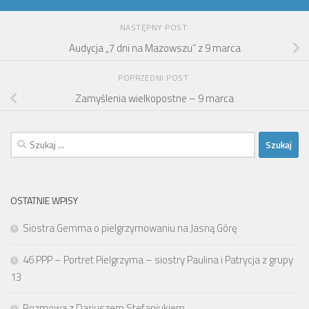
NASTĘPNY POST
Audycja „7 dni na Mazowszu” z 9 marca
POPRZEDNI POST
Zamyślenia wielkopostne – 9 marca
Szukaj:
OSTATNIE WPISY
Siostra Gemma o pielgrzymowaniu na Jasną Górę
46 PPP – Portret Pielgrzyma – siostry Paulina i Patrycja z grupy
13
Rozmowa z Dariuszem Stefaniukiem