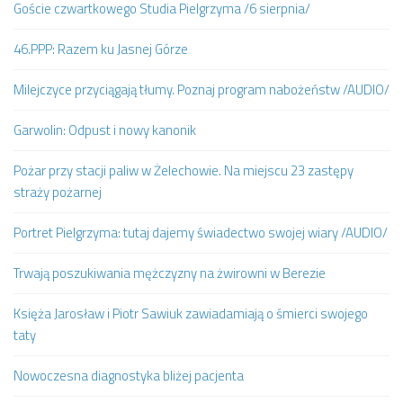
Goście czwartkowego Studia Pielgrzyma /6 sierpnia/
46.PPP: Razem ku Jasnej Górze
Milejczyce przyciągają tłumy. Poznaj program nabożeństw /AUDIO/
Garwolin: Odpust i nowy kanonik
Pożar przy stacji paliw w Żelechowie. Na miejscu 23 zastępy
straży pożarnej
Portret Pielgrzyma: tutaj dajemy świadectwo swojej wiary /AUDIO/
Trwają poszukiwania mężczyzny na żwirowni w Berezie
Księża Jarosław i Piotr Sawiuk zawiadamiają o śmierci swojego
taty
Nowoczesna diagnostyka bliżej pacjenta