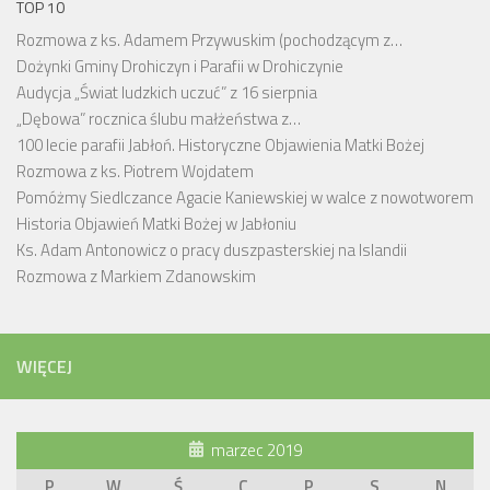
TOP 10
Rozmowa z ks. Adamem Przywuskim (pochodzącym z…
Dożynki Gminy Drohiczyn i Parafii w Drohiczynie
Audycja „Świat ludzkich uczuć” z 16 sierpnia
„Dębowa” rocznica ślubu małżeństwa z…
100 lecie parafii Jabłoń. Historyczne Objawienia Matki Bożej
Rozmowa z ks. Piotrem Wojdatem
Pomóżmy Siedlczance Agacie Kaniewskiej w walce z nowotworem
Historia Objawień Matki Bożej w Jabłoniu
Ks. Adam Antonowicz o pracy duszpasterskiej na Islandii
Rozmowa z Markiem Zdanowskim
WIĘCEJ
marzec 2019
P
W
Ś
C
P
S
N