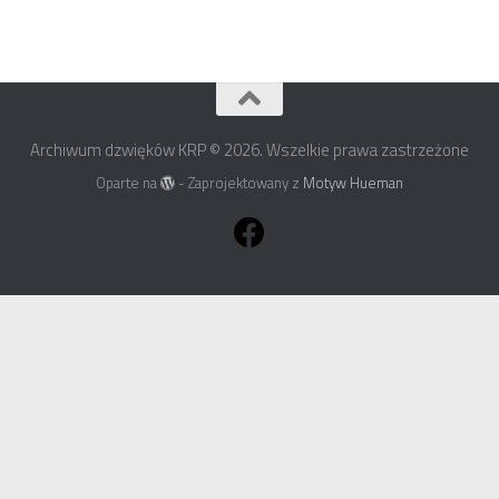
Archiwum dzwięków KRP © 2026. Wszelkie prawa zastrzeżone
Oparte na
- Zaprojektowany z
Motyw Hueman