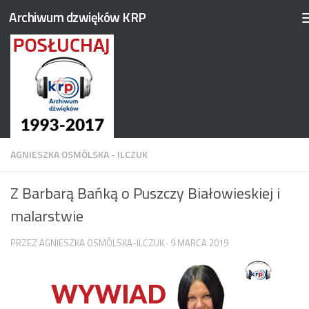
Archiwum dzwięków KRP
Przejdź do treści
AGNIESZKA OSMÓLSKA - ILCZUK
Z Barbarą Bańką o Puszczy Białowieskiej i
malarstwie
PRZEZ
AGNIESZKA OSMÓLSKA-ILCZUK
·
9 MARCA 2019