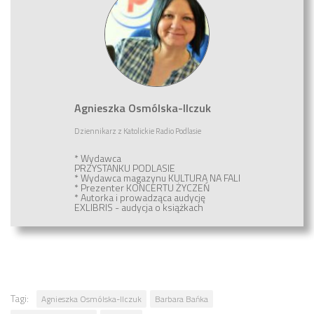
Agnieszka Osmólska-Ilczuk
Dziennikarz
z
Katolickie Radio Podlasie
* Wydawca
PRZYSTANKU PODLASIE
* Wydawca magazynu
KULTURA NA FALI
* Prezenter
KONCERTU ŻYCZEŃ
* Autorka i prowadząca audycję
EXLIBRIS - audycja o książkach
Tagi:
Agnieszka Osmólska-Ilczuk
Barbara Bańka