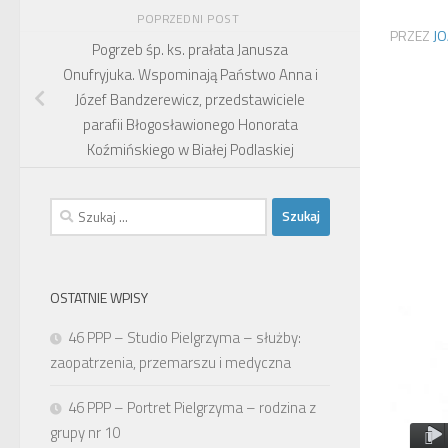
POPRZEDNI POST
PRZEZ
J
Pogrzeb śp. ks. prałata Janusza
Onufryjuka. Wspominają Państwo Anna i
Józef Bandzerewicz, przedstawiciele
parafii Błogosławionego Honorata
Koźmińskiego w Białej Podlaskiej
Szukaj:
OSTATNIE WPISY
46 PPP – Studio Pielgrzyma – służby:
zaopatrzenia, przemarszu i medyczna
46 PPP – Portret Pielgrzyma – rodzina z
grupy nr 10