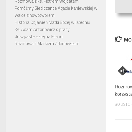
Rozmowa z ks. Piotrem Wojdatem
Pomóżmy Siedlczance Agacie Kaniewskiej w
walce z nowotworem
Historia Objawień Matki Bożej w Jabłoniu
Ks. Adam Antonowicz o pracy
duszpasterskiej na Islandii
MO
Rozmowa z Markiem Zdanowskim
Rozmow
korzysta
30 LISTO