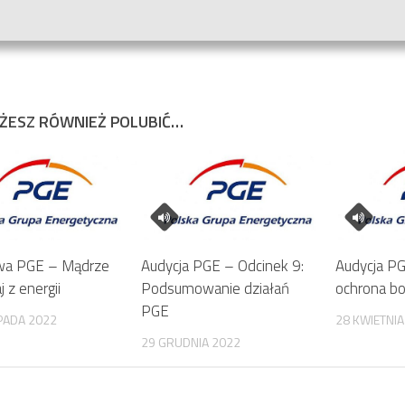
ŻESZ RÓWNIEŻ POLUBIĆ…
a PGE – Mądrze
Audycja PGE – Odcinek 9:
Audycja PG
j z energii
Podsumowanie działań
ochrona b
PGE
PADA 2022
28 KWIETNIA
29 GRUDNIA 2022