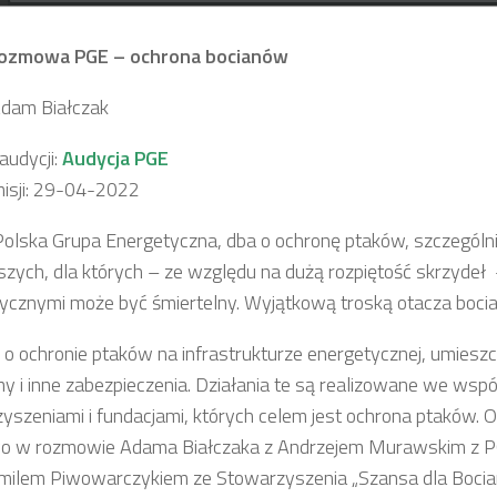
ozmowa PGE – ochrona bocianów
Adam Białczak
udycji:
Audycja PGE
isji: 29-04-2022
olska Grupa Energetyczna, dba o ochronę ptaków, szczególni
szych, dla których – ze względu na dużą rozpiętość skrzydeł –
ycznymi może być śmiertelny. Wyjątkową troską otacza bocia
 o ochronie ptaków na infrastrukturze energetycznej, umiesz
my i inne zabezpieczenia. Działania te są realizowane we wsp
yszeniami i fundacjami, których celem jest ochrona ptaków. 
o w rozmowie Adama Białczaka z Andrzejem Murawskim z P
milem Piwowarczykiem ze Stowarzyszenia „Szansa dla Bocia