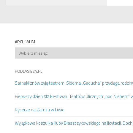
ARCHIWUM
Archiwum
PODLASIE24.PL
Sarnaki znów żyją teatrem. Siódma „Gaducha” przyciąga rodziny 
Pierwszy dzień XIX Festiwalu Teatrów Ulicznych „pod Niebem” 
Rycerze na Zamku w Liwie
Wyjątkowa koszulka Kuby Błaszczykowskiego na licytacji. Doc