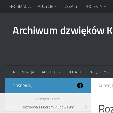
INFORMACJA
AUDYCJE
DEBATY
PROJEKTY
Przejdź do treści
Archiwum dzwięków 
INFORMACJA
AUDYCJE
DEBATY
PROJEKTY
OBSERWUJ:
AUDYCJ
NASTĘPNY POST
Ro
Rozmowa z Piotrem Płudowskim