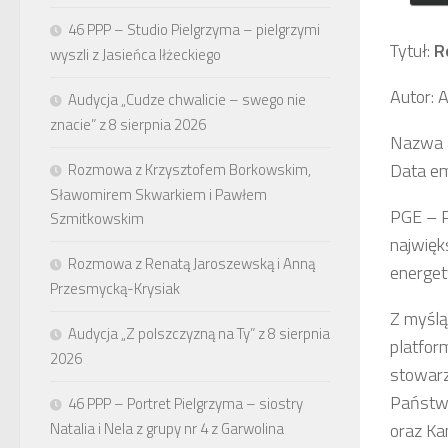
46 PPP – Studio Pielgrzyma – pielgrzymi
Tytuł:
R
wyszli z Jasieńca Iłżeckiego
Autor: 
Audycja „Cudze chwalicie – swego nie
znacie” z 8 sierpnia 2026
Nazwa a
Data em
Rozmowa z Krzysztofem Borkowskim,
Sławomirem Skwarkiem i Pawłem
PGE – P
Szmitkowskim
najwięk
Rozmowa z Renatą Jaroszewską i Anną
energet
Przesmycką-Krysiak
Z myślą
Audycja „Z polszczyzną na Ty” z 8 sierpnia
platfor
2026
stowarz
Państw
46 PPP – Portret Pielgrzyma – siostry
Natalia i Nela z grupy nr 4 z Garwolina
oraz Ka