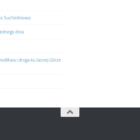
ą do Suchedniowa
jednego dnia
odlitwa i droga ku Jasnej Górze