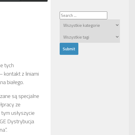
e tych
 kontakt z liniami
na białego.
czane są specjalne
ółpracy ze
O tym usłyszycie
GE Dystrybucja
na”.