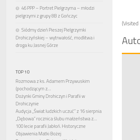
46 PPP – Portret Pielgrzyma – młodzi
pielgrzymi z grupy 8B z Gończyc
(Visited
Siódmy dzień Pieszej Pielgrzymki
Auto
Drohiczyńskiej – wytrwałość, modlitwa i
droga ku Jasnej Górze
TOP 10
Rozmowa z ks. Adamem Przywuskim
(pochodzącym z…
Dożynki Gminy Drohiczyn i Parafii w
Drohiczynie
Audycja „Świat ludzkich uczuć” z 16 sierpnia
„Dębowa” rocznica ślubu małżeństwa z…
100 lecie parafii Jabłoń. Historyczne
Objawienia Matki Bożej