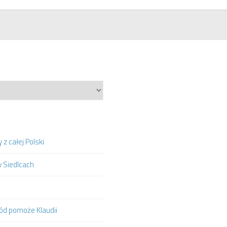
z całej Polski
w Siedlcach
hód pomoże Klaudii