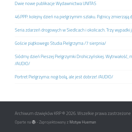
Dwie nowe publikacje Wydawnictwa UNITAS
46.PPP: kolejny dzień na pielgrzymim szlaku. Pątnicy zmierzaj
Seria zdarzeń drogowych w Siedlcach i okolicach. Trzy wypadki 
Goście piątkowego Studia Pielgrzyma /7 sierpnia/
Siódmy dzień Pieszej Pielgrzymki Drohiczyńskiej. Wytrwałość, m
/AUDIO/
Portret Pielgrzyma: nogi bolą, ale jest dobrze! /AUDIO/
Archiwum dzwięków KRP © 2026. Wszelkie prawa zastrzeżone
Oparte na
- Zaprojektowany z
Motyw Hueman