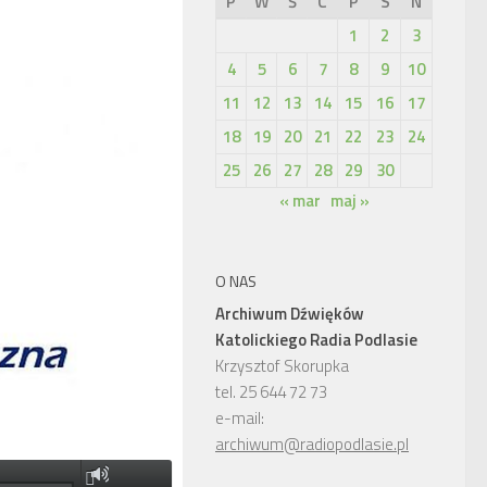
P
W
Ś
C
P
S
N
1
2
3
4
5
6
7
8
9
10
11
12
13
14
15
16
17
18
19
20
21
22
23
24
25
26
27
28
29
30
« mar
maj »
O NAS
Archiwum Dźwięków
Katolickiego Radia Podlasie
Krzysztof Skorupka
tel. 25 644 72 73
e-mail:
archiwum@radiopodlasie.pl