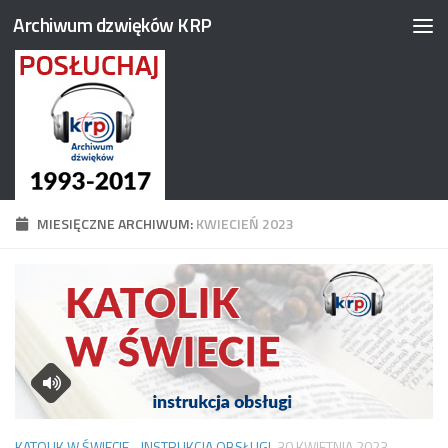
Archiwum dzwięków KRP
Przejdź do treści
MIESIĘCZNE ARCHIWUM:
KWIECIEŃ 2023
KATOLIK W ŚWIECIE - INSTRUKCJA OBSŁUGI
30 KWIETNIA 2023