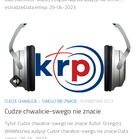
estradzieData emisji: 29-04-2023
CUDZE CHWALICIE – SWEGO NIE ZNACIE
29 KWIETNIA 2023
Cudze chwalicie-swego nie znacie
Tytuł: Cudze chwalicie-swego nie znacie Autor: Grzegorz
WelikNazwa audycji: Cudze chwalicie-swego nie znacie Data
emisji: `29-04-2023