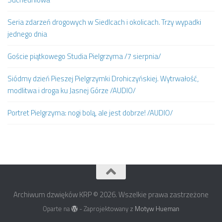
Seria zdarzeń drogowych w Siedlcach i okolicach. Trzy wypadki
jednego dnia
Goście piątkowego Studia Pielgrzyma /7 sierpnia/
Siódmy dzień Pieszej Pielgrzymki Drohiczyńskiej. Wytrwałość,
modlitwa i droga ku Jasnej Górze /AUDIO/
Portret Pielgrzyma: nogi bolą, ale jest dobrze! /AUDIO/
Archiwum dzwięków KRP © 2026. Wszelkie prawa zastrzeżone
Oparte na
- Zaprojektowany z
Motyw Hueman