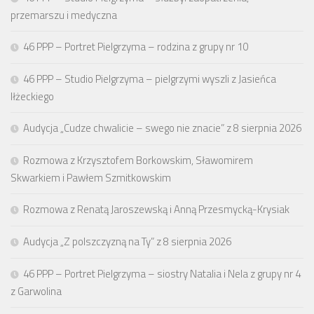
przemarszu i medyczna
46 PPP – Portret Pielgrzyma – rodzina z grupy nr 10
46 PPP – Studio Pielgrzyma – pielgrzymi wyszli z Jasieńca
Iłżeckiego
Audycja „Cudze chwalicie – swego nie znacie” z 8 sierpnia 2026
Rozmowa z Krzysztofem Borkowskim, Sławomirem
Skwarkiem i Pawłem Szmitkowskim
Rozmowa z Renatą Jaroszewską i Anną Przesmycką-Krysiak
Audycja „Z polszczyzną na Ty” z 8 sierpnia 2026
46 PPP – Portret Pielgrzyma – siostry Natalia i Nela z grupy nr 4
z Garwolina