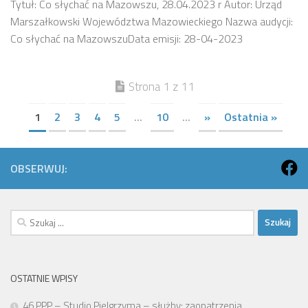
Tytuł: Co słychać na Mazowszu, 28.04.2023 r Autor: Urząd
Marszałkowski Województwa Mazowieckiego Nazwa audycji:
Co słychać na MazowszuData emisji: 28-04-2023
Strona 1 z 11
1
2
3
4
5
...
10
...
»
Ostatnia »
OBSERWUJ:
Szukaj:
OSTATNIE WPISY
46 PPP – Studio Pielgrzyma – służby: zaopatrzenia,