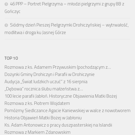
46 PPP – Portret Pielgrzyma – młodzi pielgrzymi z grupy 8B z
Gończyc
Siódmy dzień Pieszej Pielgrzymki Drohiczyńskiej – wytrwałość,
modlitwa i droga ku Jasnej Górze
TOP 10
Rozmowa z ks. Adamem Przywuskim (pochodzącym z…
Dożynki Gminy Drohiczyn i Parafii w Drohiczynie
Audycja „Świat ludzkich uczuć” z 16 sierpnia
„Dębowa” rocznica ślubu małżeństwa z…
100 lecie parafii Jabłoń. Historyczne Objawienia Matki Bożej
Rozmowa z ks. Piotrem Wojdatem
Pomóżmy Siedlczance Agacie Kaniewskiej w walce z nowotworem
Historia Objawień Matki Bożej w Jabłoniu
Ks. Adam Antonowicz o pracy duszpasterskiej na Islandii
Rozmowa z Markiem Zdanowskim