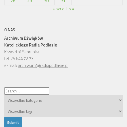
28
29
30
31
« wrz
lis »
O NAS
Archiwum Dźwięków
Katolickiego Radia Podlasie
Krzysztof Skorupka
tel. 25 644 72 73
e-mail:
archiwum@radiopodlasie.pl