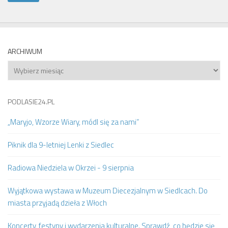
ARCHIWUM
Archiwum
PODLASIE24.PL
„Maryjo, Wzorze Wiary, módl się za nami”
Piknik dla 9-letniej Lenki z Siedlec
Radiowa Niedziela w Okrzei - 9 sierpnia
Wyjątkowa wystawa w Muzeum Diecezjalnym w Siedlcach. Do
miasta przyjadą dzieła z Włoch
Koncerty, festyny i wydarzenia kulturalne. Sprawdź, co będzie się