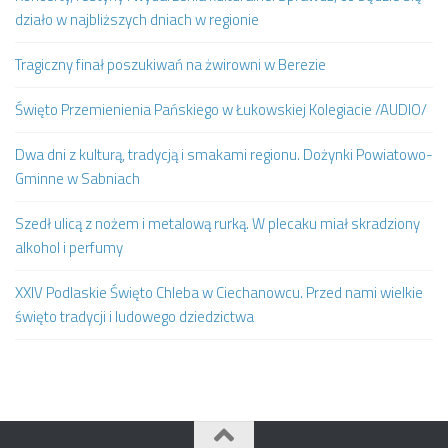
działo w najbliższych dniach w regionie
Tragiczny finał poszukiwań na żwirowni w Berezie
Święto Przemienienia Pańskiego w Łukowskiej Kolegiacie /AUDIO/
Dwa dni z kulturą, tradycją i smakami regionu. Dożynki Powiatowo-
Gminne w Sabniach
Szedł ulicą z nożem i metalową rurką. W plecaku miał skradziony
alkohol i perfumy
XXIV Podlaskie Święto Chleba w Ciechanowcu. Przed nami wielkie
święto tradycji i ludowego dziedzictwa