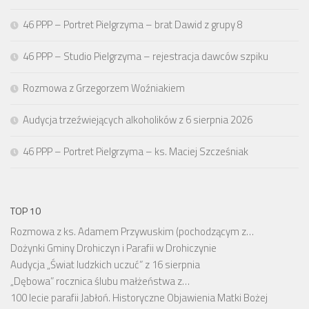
46 PPP – Portret Pielgrzyma – brat Dawid z grupy 8
46 PPP – Studio Pielgrzyma – rejestracja dawców szpiku
Rozmowa z Grzegorzem Woźniakiem
Audycja trzeźwiejących alkoholików z 6 sierpnia 2026
46 PPP – Portret Pielgrzyma – ks. Maciej Szcześniak
TOP 10
Rozmowa z ks. Adamem Przywuskim (pochodzącym z…
Dożynki Gminy Drohiczyn i Parafii w Drohiczynie
Audycja „Świat ludzkich uczuć” z 16 sierpnia
„Dębowa” rocznica ślubu małżeństwa z…
100 lecie parafii Jabłoń. Historyczne Objawienia Matki Bożej