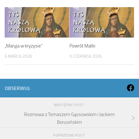
„Maryja w kryzysie”
Powrót Matki
6 MARCA 2026
5 CZERWCA 2026
OBSERWUJ:
NASTĘPNY POST
Rozmowa z Tomaszem Gąssowskim i Jackiem
Borusińskim
POPRZEDNI POST