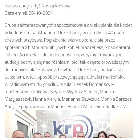
Nazwa audycji: Tyś Naszą Królową
Data emisji: 25-10-2024
Grupa zainteresowanych zapoczątkowała dni skupienia dla kobiet
w kodeńskim sanktuarium. Uczestniczy w nich blisko 40 osób i
chętnych przybywa. Pogłębienie wiary dokonuje się przez
spotkania z historiami biblijnych kobiet oraz refleksję nad darami
kobiecości w relacji do odmienności mężczyzny. Prowadzący
audycję pochylą się nad różnicami płci, tak często prowadzącymi
do trudnych, ale i zabawnych sytuacji. Uczestnicy podzielą się
także tym, w jaki sposób przezwyciężają trudności małżeńskie.
W radiowym studiu gościli: Urszula i Leszek Domańscy –
małżeństwo z Łukowa, Szymon Wydra z Siedlec, Monika
Matyjaszczyk, Hanna Kieryła, Marianna Sawczuk, Monika Barszcz.
Audycję poprowadzili o. Mariusz Bosek OMI i o. Piotr Radlak OMI.