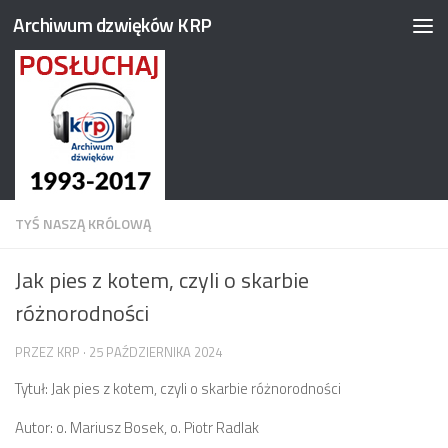
Archiwum dzwięków KRP
Przejdź do treści
TYŚ NASZĄ KRÓLOWĄ
Jak pies z kotem, czyli o skarbie
różnorodności
PRZEZ
KRP
·
25 PAŹDZIERNIKA 2024
Tytuł: Jak pies z kotem, czyli o skarbie różnorodności
Autor: o. Mariusz Bosek, o. Piotr Radlak