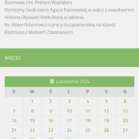
Rozmowa z ks. Piotrem Wojdatem
Pomóżmy Siedlczance Agacie Kaniewskiej w walce z nowotworem
Historia Objawień Matki Bożej w Jabłoniu
Ks. Adam Antonowicz o pracy duszpasterskiej na Islandii
Rozmowa z Markiem Zdanowskim
WIĘCEJ
październik 2024
P
W
Ś
C
P
S
N
1
2
3
4
5
6
7
8
9
10
11
12
13
14
15
16
17
18
19
20
21
22
23
24
25
26
27