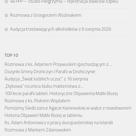
46 PPP – Studio Pielgrzyma – rejestracja dawców szpiku
Rozmowa z Grzegorzem Woźniakiem
Audycja trzeźwiejących alkoholików z 6 sierpnia 2026
TOP 10
Rozmowa z ks. Adamem Przywuskim (pochodzącym z…
Dożynki Gminy Drohiczyn i Parafii w Drohiczynie
Audycja „Świat ludzkich uczuć” z 16 sierpnia
„Dębowa” rocznica ślubu małżeństwa z…
100 lecie parafii Jabłoń. Historyczne Objawienia Matki Bożej
Rozmowa z ks. Piotrem Wojdatem
Pomóżmy Siedlczance Agacie Kaniewskiej w walce z nowotworem
Historia Objawień Matki Bożej w Jabłoniu
Ks. Adam Antonowicz o pracy duszpasterskiej na Islandii
Rozmowa z Markiem Zdanowskim