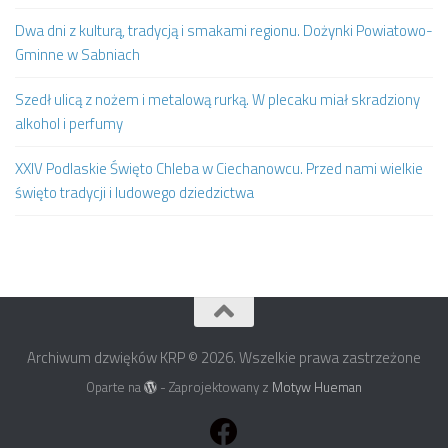
Dwa dni z kulturą, tradycją i smakami regionu. Dożynki Powiatowo-
Gminne w Sabniach
Szedł ulicą z nożem i metalową rurką. W plecaku miał skradziony
alkohol i perfumy
XXIV Podlaskie Święto Chleba w Ciechanowcu. Przed nami wielkie
święto tradycji i ludowego dziedzictwa
Archiwum dzwięków KRP © 2026. Wszelkie prawa zastrzeżone
Oparte na
- Zaprojektowany z
Motyw Hueman