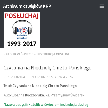
Archiwum dzwięków KRP
Przejdź do treści
KATOLIK W ŚWIECIE - INSTRUKCJA OBSŁUGI
Czytania na Niedzielę Chrztu Pańskiego
PRZEZ
JOANNA KUCZBORSKA
·
11 STYCZNIA 2026
Tytuł
:
Czytania na Niedzielę Chrztu Pańskiego
Autor:
Joanna Kuczborska,
ks. Przemysław Świderski
Nazwa audycji: Katolik w świecie – instrukcja obsługi