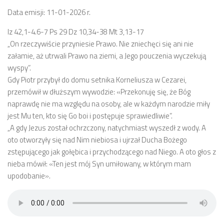
Data emisji: 11-01-2026 r.
Iz 42,1-4.6-7 Ps 29 Dz 10,34-38 Mt 3,13-17
„On rzeczywiście przyniesie Prawo. Nie zniechęci się ani nie
załamie, aż utrwali Prawo na ziemi, a Jego pouczenia wyczekują
wyspy”.
Gdy Piotr przybył do domu setnika Korneliusza w Cezarei,
przemówił w dłuższym wywodzie: «Przekonuję się, że Bóg
naprawdę nie ma względu na osoby, ale w każdym narodzie miły
jest Mu ten, kto się Go boi i postępuje sprawiedliwie”.
„A gdy Jezus został ochrzczony, natychmiast wyszedł z wody. A
oto otworzyły się nad Nim niebiosa i ujrzał Ducha Bożego
zstępującego jak gołębica i przychodzącego nad Niego. A oto głos z
nieba mówił: «Ten jest mój Syn umiłowany, w którym mam
upodobanie».