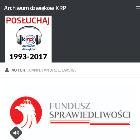
Archiwum dzwięków KRP
Przejdź do treści
AUTOR:
JOANNA ANDRZEJEWSKA