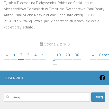
Tytuł: V Diecezjalna Pielgrzymka Kobiet do Sanktuarium
Męczenników Podlaskich w Pratulinie. Świadectwo Pani Beaty
Autor: Pani Milena Nazwa audycji: InneData emisji: 31-05-
2020 Nie w takiej liczbie, jak w poprzednich latach, ale wiele
kobiet przyjechało...
Strona 2 z 149
«
1
2
3
4
5
...
10
20
30
...
»
Ostat
»
OBSERWUJ:
Szukaj: