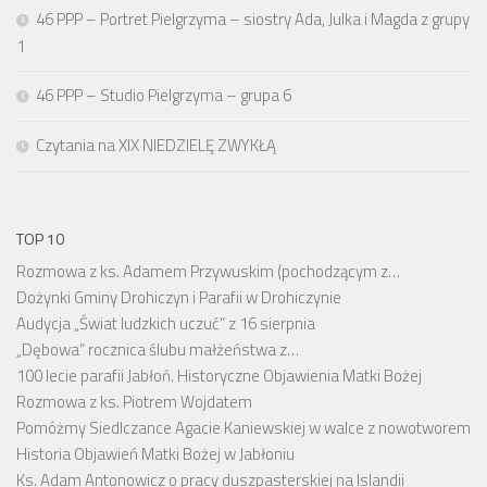
46 PPP – Portret Pielgrzyma – siostry Ada, Julka i Magda z grupy
1
46 PPP – Studio Pielgrzyma – grupa 6
Czytania na XIX NIEDZIELĘ ZWYKŁĄ
TOP 10
Rozmowa z ks. Adamem Przywuskim (pochodzącym z…
Dożynki Gminy Drohiczyn i Parafii w Drohiczynie
Audycja „Świat ludzkich uczuć” z 16 sierpnia
„Dębowa” rocznica ślubu małżeństwa z…
100 lecie parafii Jabłoń. Historyczne Objawienia Matki Bożej
Rozmowa z ks. Piotrem Wojdatem
Pomóżmy Siedlczance Agacie Kaniewskiej w walce z nowotworem
Historia Objawień Matki Bożej w Jabłoniu
Ks. Adam Antonowicz o pracy duszpasterskiej na Islandii