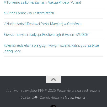
Milion euro za konie. Za nami Aukcja Pride of Poland
46. PPP: Poranek w Kostomłotach
V Nadbużański Festiwal Pieśni Maryjnej w Orchówku
Śliwka, muzyka i tradycja. Festiwal tętnił życiem /AUDIO/
Kolejna niedziela na pielgrzymkowym szlaku. Pątnicy coraz bliżej
Jasnej Góry
Archiwum dzwięków KRP © 2026. Wszelkie prawa zastrzeżone
Oparte na
- Zaprojektowany z
Motyw Hueman