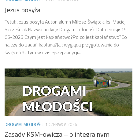
Jezus posyła
Tytuł: Jezus posyła Autor: alumn Miłosz Świątek, ks. Maciej
Szcześniak Nazwa audycji: Drogami młodościData emisji: 15-
06-2026 Czym jest kapłaństwo?Po co jest kapłaństwo?Co
należy do zadań kapłana?Jak wygląda przygotowanie do
święceń?O tym w dzisiejszej audycji...
DROGAMI MŁODOŚCI
1 CZERWCA 2026
Zasady KSM-owicza – o integralnym