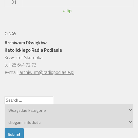
31
« lip
O NAS
Archiwum Dźwięków
Katolickiego Radia Podlasie
Krzysztof Skorupka
tel. 25 644 72 73
e-mail:
archiwum@radiopodlasie.pl