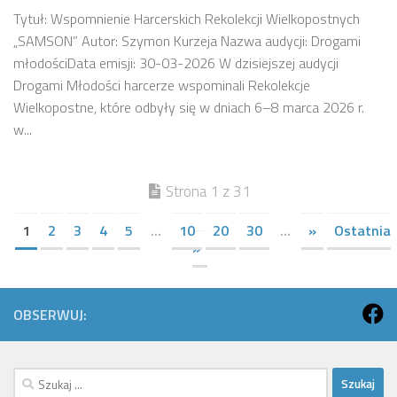
Tytuł: Wspomnienie Harcerskich Rekolekcji Wielkopostnych
„SAMSON” Autor: Szymon Kurzeja Nazwa audycji: Drogami
młodościData emisji: 30-03-2026 W dzisiejszej audycji
Drogami Młodości harcerze wspominali Rekolekcje
Wielkopostne, które odbyły się w dniach 6–8 marca 2026 r.
w...
Strona 1 z 31
1
2
3
4
5
...
10
20
30
...
»
Ostatnia
»
OBSERWUJ:
Szukaj: