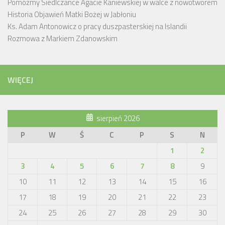
Pomóżmy Siedlczance Agacie Kaniewskiej w walce z nowotworem
Historia Objawień Matki Bożej w Jabłoniu
Ks. Adam Antonowicz o pracy duszpasterskiej na Islandii
Rozmowa z Markiem Zdanowskim
WIĘCEJ
sierpień 2026
P
W
Ś
C
P
S
N
1
2
3
4
5
6
7
8
9
10
11
12
13
14
15
16
17
18
19
20
21
22
23
24
25
26
27
28
29
30