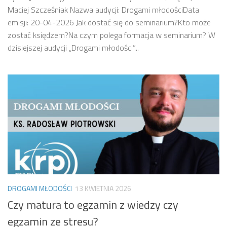
Maciej Szcześniak Nazwa audycji: Drogami młodościData
emisji: 20-04-2026 Jak dostać się do seminarium?Kto może
zostać księdzem?Na czym polega formacja w seminarium? W
dzisiejszej audycji „Drogami młodości”...
DROGAMI MŁODOŚCI
13 KWIETNIA 2026
Czy matura to egzamin z wiedzy czy
egzamin ze stresu?