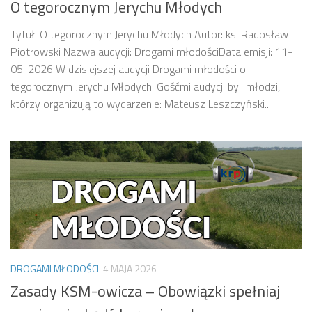
O tegorocznym Jerychu Młodych
Tytuł: O tegorocznym Jerychu Młodych Autor: ks. Radosław
Piotrowski Nazwa audycji: Drogami młodościData emisji: 11-
05-2026 W dzisiejszej audycji Drogami młodości o
tegorocznym Jerychu Młodych. Gośćmi audycji byli młodzi,
którzy organizują to wydarzenie: Mateusz Leszczyński...
DROGAMI MŁODOŚCI
4 MAJA 2026
Zasady KSM-owicza – Obowiązki spełniaj