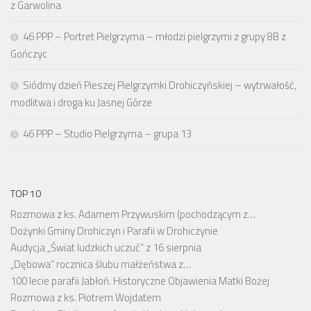
z Garwolina
46 PPP – Portret Pielgrzyma – młodzi pielgrzymi z grupy 8B z
Gończyc
Siódmy dzień Pieszej Pielgrzymki Drohiczyńskiej – wytrwałość,
modlitwa i droga ku Jasnej Górze
46 PPP – Studio Pielgrzyma – grupa 13
TOP 10
Rozmowa z ks. Adamem Przywuskim (pochodzącym z…
Dożynki Gminy Drohiczyn i Parafii w Drohiczynie
Audycja „Świat ludzkich uczuć” z 16 sierpnia
„Dębowa” rocznica ślubu małżeństwa z…
100 lecie parafii Jabłoń. Historyczne Objawienia Matki Bożej
Rozmowa z ks. Piotrem Wojdatem