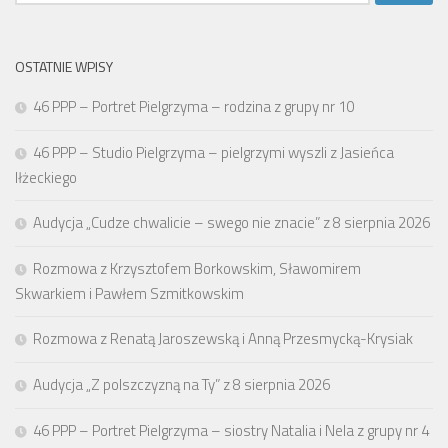
OSTATNIE WPISY
46 PPP – Portret Pielgrzyma – rodzina z grupy nr 10
46 PPP – Studio Pielgrzyma – pielgrzymi wyszli z Jasieńca
Iłżeckiego
Audycja „Cudze chwalicie – swego nie znacie” z 8 sierpnia 2026
Rozmowa z Krzysztofem Borkowskim, Sławomirem
Skwarkiem i Pawłem Szmitkowskim
Rozmowa z Renatą Jaroszewską i Anną Przesmycką-Krysiak
Audycja „Z polszczyzną na Ty” z 8 sierpnia 2026
46 PPP – Portret Pielgrzyma – siostry Natalia i Nela z grupy nr 4