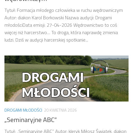
Tytuł: Formacja młodego człowieka w ruchu wędrowniczym
Autor: diakon Karol Borkowski Nazwa audycji: Drogami
młodościData emisji: 27-04-2026 Wędrownictwo to coś
więcej niż harcerstwo… To droga, która naprawdę zmienia
ludzi. Dziś w audycji harcerskiej spotkanie...
DROGAMI MŁODOŚCI
20 KWIETNIA 2026
„Seminaryjne ABC”
Tytuł: „Seminaryjne ABC” Autor: kleryk Miłosz Świątek, diakon