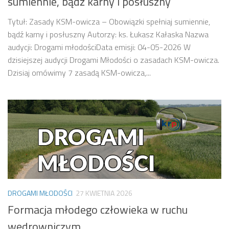
sumiennie, bądź karny i posłuszny
Tytuł: Zasady KSM-owicza – Obowiązki spełniaj sumiennie,
bądź karny i posłuszny Autorzy: ks. Łukasz Kałaska Nazwa
audycji: Drogami młodościData emisji: 04-05-2026 W
dzisiejszej audycji Drogami Młodości o zasadach KSM-owicza.
Dzisiaj omówimy 7 zasadą KSM-owicza,...
DROGAMI MŁODOŚCI
27 KWIETNIA 2026
Formacja młodego człowieka w ruchu
wędrowniczym