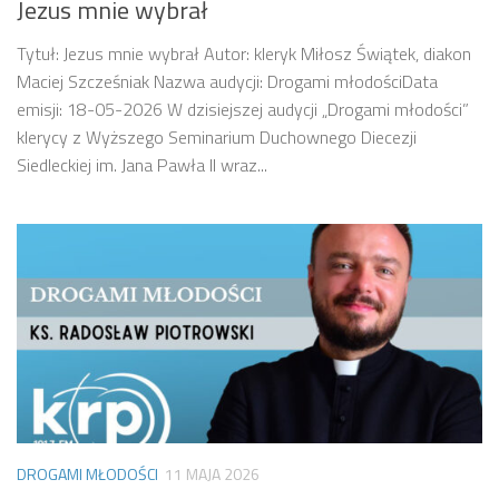
Jezus mnie wybrał
Tytuł: Jezus mnie wybrał Autor: kleryk Miłosz Świątek, diakon
Maciej Szcześniak Nazwa audycji: Drogami młodościData
emisji: 18-05-2026 W dzisiejszej audycji „Drogami młodości”
klerycy z Wyższego Seminarium Duchownego Diecezji
Siedleckiej im. Jana Pawła II wraz...
DROGAMI MŁODOŚCI
11 MAJA 2026