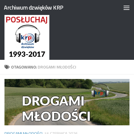
Archiwum dzwięków KRP
Przejdź do treści
OTAGOWANO:
DROGAMI MŁODOŚCI
DROGAMI MŁODOŚCI
15 CZERWCA 2026