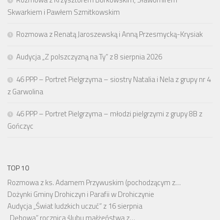
Skwarkiem i Pawłem Szmitkowskim
Rozmowa z Renatą Jaroszewską i Anną Przesmycką-Krysiak
Audycja „Z polszczyzną na Ty” z 8 sierpnia 2026
46 PPP – Portret Pielgrzyma – siostry Natalia i Nela z grupy nr 4
z Garwolina
46 PPP – Portret Pielgrzyma – młodzi pielgrzymi z grupy 8B z
Gończyc
TOP 10
Rozmowa z ks. Adamem Przywuskim (pochodzącym z…
Dożynki Gminy Drohiczyn i Parafii w Drohiczynie
Audycja „Świat ludzkich uczuć” z 16 sierpnia
„Dębowa” rocznica ślubu małżeństwa z…