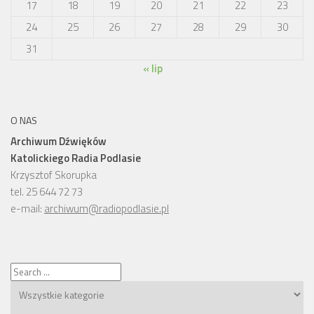
17
18
19
20
21
22
23
24
25
26
27
28
29
30
31
« lip
O NAS
Archiwum Dźwięków
Katolickiego Radia Podlasie
Krzysztof Skorupka
tel. 25 644 72 73
e-mail:
archiwum@radiopodlasie.pl