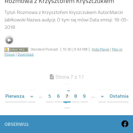
Rozmowa z Krzysztofem Kryszczukiem
Tytuł: Rozmowa z Krzysztofem Kryszczukiem Autor:Marcin
Jabłkowski Nazwa audycji: O tym się mówi Data emisji: 18-05-
2018
Standard Podcast
[ 10:30 | 9.63 MB ]
Hide Player
|
Play in
Popup
|
Download
Strona 7 z 11
«
Pierwsza
«
...
5
6
7
8
9
...
»
Ostatnia
»
OBSERWUJ: