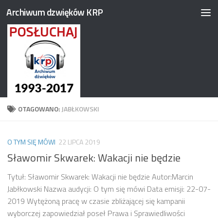
Archiwum dzwięków KRP
Przejdź do treści
OTAGOWANO:
JABŁKOWSKI
O TYM SIĘ MÓWI
22 LIPCA 2019
Sławomir Skwarek: Wakacji nie będzie
Tytuł: Sławomir Skwarek: Wakacji nie będzie Autor:Marcin
Jabłkowski Nazwa audycji: O tym się mówi Data emisji: 22-07-
2019 Wytężoną pracę w czasie zbliżającej się kampanii
wyborczej zapowiedział poseł Prawa i Sprawiedliwości