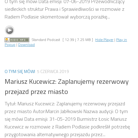
O tym się mówi Data emisji: 07-06-2019 Przewodniczący
siedleckich struktur Prawa i Sprawiedliwości w rozmowie z
Radiem Podlasie skomentował wyborczą porażkę...
Standard Podcast
[ 12:39 | 7.25 MB ]
Hide Player
|
Play in
Popup
|
Download
O TYM SIĘ MÓWI
5 CZERWCA 2019
Mariusz Kucewicz: Zaplanujemy rezerwowy
przejazd przez miasto
Tytuł: Mariusz Kucewicz: Zaplanujemy rezerwowy przejazd
przez miasto Autor:Marcin Jabłkowski Nazwa audycji: O tym
się mówi Data emisji: 31-05-2019 Burmistrz Łosic Mariusz
Kucewicz w rozmowie z Radiem Podlasie podkreślił potrzebę
przygotowania alternatywnego przejazdu przez...