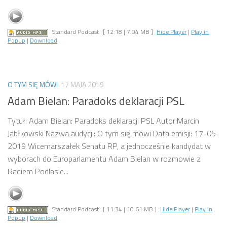
Standard Podcast
[ 12:18 | 7.04 MB ]
Hide Player
|
Play in
Popup
|
Download
O TYM SIĘ MÓWI
17 MAJA 2019
Adam Bielan: Paradoks deklaracji PSL
Tytuł: Adam Bielan: Paradoks deklaracji PSL Autor:Marcin
Jabłkowski Nazwa audycji: O tym się mówi Data emisji: 17-05-
2019 Wicemarszałek Senatu RP, a jednocześnie kandydat w
wyborach do Europarlamentu Adam Bielan w rozmowie z
Radiem Podlasie...
Standard Podcast
[ 11:34 | 10.61 MB ]
Hide Player
|
Play in
Popup
|
Download