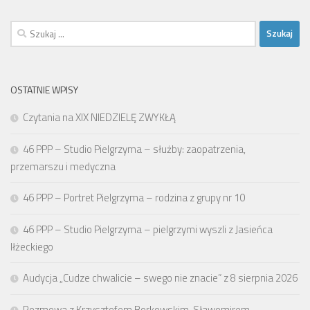
Szukaj:
OSTATNIE WPISY
Czytania na XIX NIEDZIELĘ ZWYKŁĄ
46 PPP – Studio Pielgrzyma – służby: zaopatrzenia,
przemarszu i medyczna
46 PPP – Portret Pielgrzyma – rodzina z grupy nr 10
46 PPP – Studio Pielgrzyma – pielgrzymi wyszli z Jasieńca
Iłżeckiego
Audycja „Cudze chwalicie – swego nie znacie” z 8 sierpnia 2026
Rozmowa z Krzysztofem Borkowskim, Sławomirem