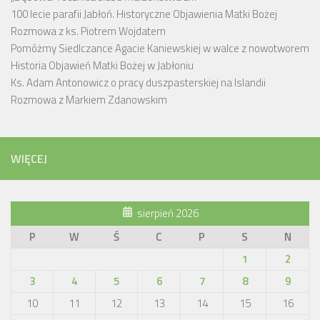
100 lecie parafii Jabłoń. Historyczne Objawienia Matki Bożej
Rozmowa z ks. Piotrem Wojdatem
Pomóżmy Siedlczance Agacie Kaniewskiej w walce z nowotworem
Historia Objawień Matki Bożej w Jabłoniu
Ks. Adam Antonowicz o pracy duszpasterskiej na Islandii
Rozmowa z Markiem Zdanowskim
WIĘCEJ
sierpień 2026
P
W
Ś
C
P
S
N
1
2
3
4
5
6
7
8
9
10
11
12
13
14
15
16