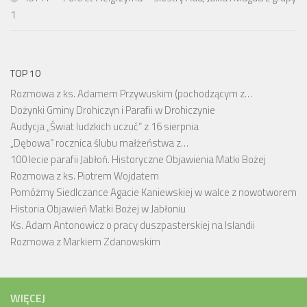
1
TOP 10
Rozmowa z ks. Adamem Przywuskim (pochodzącym z…
Dożynki Gminy Drohiczyn i Parafii w Drohiczynie
Audycja „Świat ludzkich uczuć” z 16 sierpnia
„Dębowa” rocznica ślubu małżeństwa z…
100 lecie parafii Jabłoń. Historyczne Objawienia Matki Bożej
Rozmowa z ks. Piotrem Wojdatem
Pomóżmy Siedlczance Agacie Kaniewskiej w walce z nowotworem
Historia Objawień Matki Bożej w Jabłoniu
Ks. Adam Antonowicz o pracy duszpasterskiej na Islandii
Rozmowa z Markiem Zdanowskim
WIĘCEJ