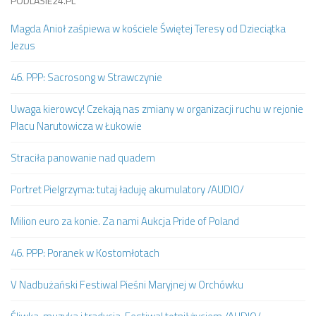
PODLASIE24.PL
Magda Anioł zaśpiewa w kościele Świętej Teresy od Dzieciątka
Jezus
46. PPP: Sacrosong w Strawczynie
Uwaga kierowcy! Czekają nas zmiany w organizacji ruchu w rejonie
Placu Narutowicza w Łukowie
Straciła panowanie nad quadem
Portret Pielgrzyma: tutaj ładuję akumulatory /AUDIO/
Milion euro za konie. Za nami Aukcja Pride of Poland
46. PPP: Poranek w Kostomłotach
V Nadbużański Festiwal Pieśni Maryjnej w Orchówku