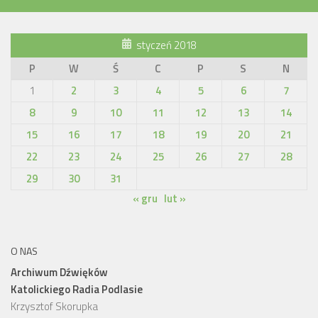
styczeń 2018
P
W
Ś
C
P
S
N
1
2
3
4
5
6
7
8
9
10
11
12
13
14
15
16
17
18
19
20
21
22
23
24
25
26
27
28
29
30
31
« gru
lut »
O NAS
Archiwum Dźwięków
Katolickiego Radia Podlasie
Krzysztof Skorupka