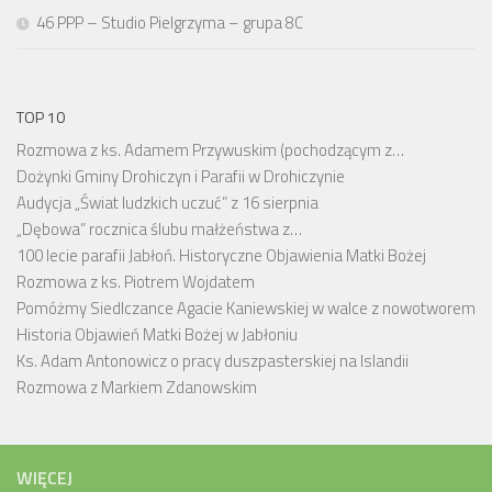
46 PPP – Studio Pielgrzyma – grupa 8C
TOP 10
Rozmowa z ks. Adamem Przywuskim (pochodzącym z…
Dożynki Gminy Drohiczyn i Parafii w Drohiczynie
Audycja „Świat ludzkich uczuć” z 16 sierpnia
„Dębowa” rocznica ślubu małżeństwa z…
100 lecie parafii Jabłoń. Historyczne Objawienia Matki Bożej
Rozmowa z ks. Piotrem Wojdatem
Pomóżmy Siedlczance Agacie Kaniewskiej w walce z nowotworem
Historia Objawień Matki Bożej w Jabłoniu
Ks. Adam Antonowicz o pracy duszpasterskiej na Islandii
Rozmowa z Markiem Zdanowskim
WIĘCEJ