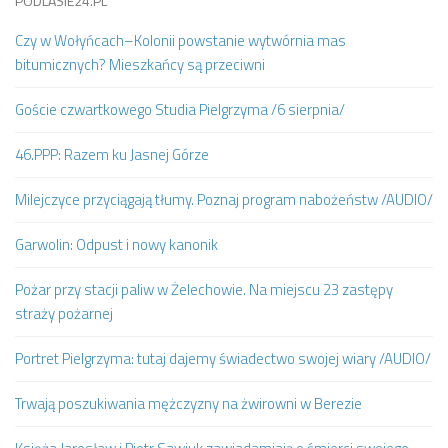
PODLASIE24.PL
Czy w Wołyńcach–Kolonii powstanie wytwórnia mas
bitumicznych? Mieszkańcy są przeciwni
Goście czwartkowego Studia Pielgrzyma /6 sierpnia/
46.PPP: Razem ku Jasnej Górze
Milejczyce przyciągają tłumy. Poznaj program nabożeństw /AUDIO/
Garwolin: Odpust i nowy kanonik
Pożar przy stacji paliw w Żelechowie. Na miejscu 23 zastępy
straży pożarnej
Portret Pielgrzyma: tutaj dajemy świadectwo swojej wiary /AUDIO/
Trwają poszukiwania mężczyzny na żwirowni w Berezie