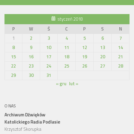
styczeń 2018
P
W
Ś
C
P
S
N
1
2
3
4
5
6
7
8
9
10
11
12
13
14
15
16
17
18
19
20
21
22
23
24
25
26
27
28
29
30
31
« gru
lut »
O NAS
Archiwum Dźwięków
Katolickiego Radia Podlasie
Krzysztof Skorupka