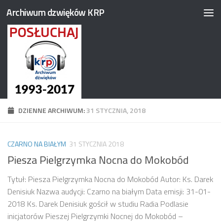
Archiwum dzwięków KRP
Przejdź do treści
DZIENNE ARCHIWUM:
31 STYCZNIA, 2018
CZARNO NA BIAŁYM
31 STYCZNIA 2018
Piesza Pielgrzymka Nocna do Mokobód
Tytuł: Piesza Pielgrzymka Nocna do Mokobód Autor: Ks. Darek
Denisiuk Nazwa audycji: Czarno na białym Data emisji: 31-01-
2018 Ks. Darek Denisiuk gościł w studiu Radia Podlasie
inicjatorów Pieszej Pielgrzymki Nocnej do Mokobód –