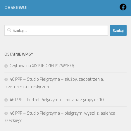
OBSERWUJ:
Szukaj:
OSTATNIE WPISY
Czytania na XIX NIEDZIELĘ ZWYKŁĄ
46 PPP – Studio Pielgrzyma – służby: zaopatrzenia,
przemarszu i medyczna
46 PPP – Portret Pielgrzyma – rodzina z grupy nr 10
46 PPP – Studio Pielgrzyma – pielgrzymi wyszli z Jasieńca
Iłżeckiego