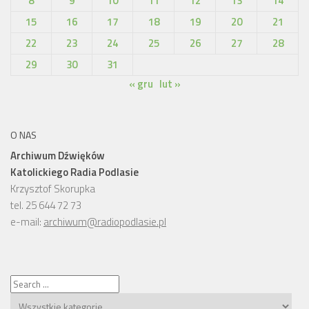
8
9
10
11
12
13
14
15
16
17
18
19
20
21
22
23
24
25
26
27
28
29
30
31
« gru
lut »
O NAS
Archiwum Dźwięków
Katolickiego Radia Podlasie
Krzysztof Skorupka
tel. 25 644 72 73
e-mail:
archiwum@radiopodlasie.pl