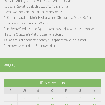
Dożynki Gminy Drohiczyn i Parafii w Drohiczynie
Audycja „Świat ludzkich uczuć” z 16 sierpnia
„Dębowa” rocznica ślubu małżeństwa z…
100 lecie parafii Jabłoń. Historyczne Objawienia Matki Bożej
Rozmowa z ks. Piotrem Wojdatem
Pomóżmy Siedlczance Agacie Kaniewskiej w walce z nowotworem
Historia Objawień Matki Bożej w Jabłoniu
Ks. Adam Antonowicz o pracy duszpasterskiej na Islandii
Rozmowa z Markiem Zdanowskim
WIĘCEJ
styczeń 2018
P
W
Ś
C
P
S
N
1
2
3
4
5
6
7