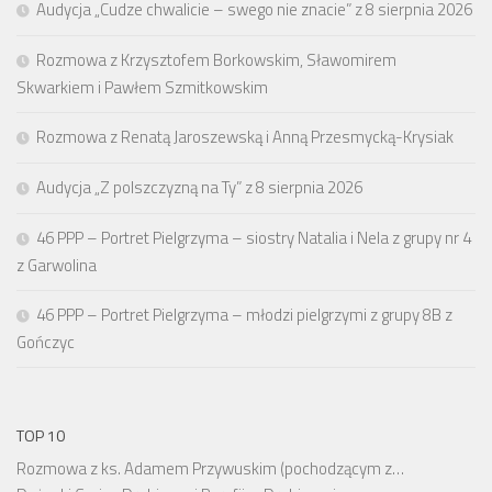
Audycja „Cudze chwalicie – swego nie znacie” z 8 sierpnia 2026
Rozmowa z Krzysztofem Borkowskim, Sławomirem
Skwarkiem i Pawłem Szmitkowskim
Rozmowa z Renatą Jaroszewską i Anną Przesmycką-Krysiak
Audycja „Z polszczyzną na Ty” z 8 sierpnia 2026
46 PPP – Portret Pielgrzyma – siostry Natalia i Nela z grupy nr 4
z Garwolina
46 PPP – Portret Pielgrzyma – młodzi pielgrzymi z grupy 8B z
Gończyc
TOP 10
Rozmowa z ks. Adamem Przywuskim (pochodzącym z…