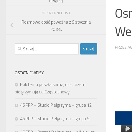
belgijką
Osm
POPRZEDNI POST
Rozmowa dość poważna z 9 stycznia
Wel
2018r.
Szukaj:
PRZEZ
AG
OSTATNIE WPISY
Rok temu poszła sama, dziś razem
pielgrzymują do Częstochowy
46 PPP – Studio Pielgrzyma – grupa 12
46 PPP – Studio Pielgrzyma – grupa 5