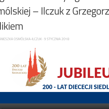
ólskiej – Ilczuk z Grzego
ikiem
NIESZKA OSMÓLSKA-ILCZUK
·
9 STYCZNIA 2018