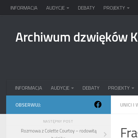
INFORMACJA
AUDYCJE
DEBATY
PROJEKTY
Przejdź do treści
Archiwum dzwięków 
INFORMACJA
AUDYCJE
DEBATY
PROJEKTY
OBSERWUJ:
UNICI I
NASTĘPNY POST
Fra
Rozmowa z Colette Courtoy – rodowitą