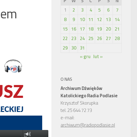
P
W
Ś
C
P
S
N
rzem
1
2
3
4
5
6
7
8
9
10
11
12
13
14
15
16
17
18
19
20
21
22
23
24
25
26
27
28
29
30
31
« gru
lut »
O NAS
Archiwum Dźwięków
Katolickiego Radia Podlasie
Krzysztof Skorupka
tel. 25 644 72 73
e-mail:
archiwum@radiopodlasie.pl