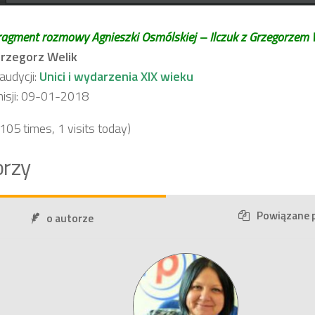
agment rozmowy Agnieszki Osmólskiej – Ilczuk z Grzegorzem 
rzegorz Welik
udycji:
Unici i wydarzenia XIX wieku
isji: 09-01-2018
 105 times, 1 visits today)
rzy
Powiązane 
o autorze