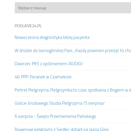
Archiwum
PODLASIE24.PL
Nowoczesna diagnostyka bliżej pacjenta
W drodze do Jasnogórskiej Pani. „Każdy powinien przeżyć to ch
Dworzec PKS z opóźnieniem /AUDIO/
46. PPP: Poranek w Czarnolesie
Portret Pielgrzyma: Pielgrzymka to czas spotkania z Bogiem w
Goście środowego Studia Pielgrzyma /5 sierpnia/
6 sierpnia - Święto Przemienienia Pańskiego
Rowerowi pielgrzymi z Siedlec dotarli na Jasną Górę