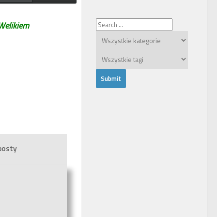
Welikiem
posty