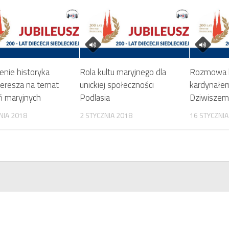
enie historyka
Rola kultu maryjnego dla
Rozmowa k
Geresza na temat
unickiej społeczności
kardynałe
ń maryjnych
Podlasia
Dziwiszem
NIA 2018
2 STYCZNIA 2018
16 STYCZNIA