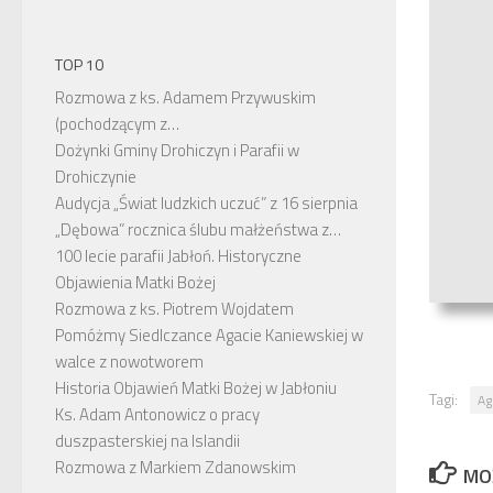
TOP 10
Rozmowa z ks. Adamem Przywuskim
(pochodzącym z…
Dożynki Gminy Drohiczyn i Parafii w
Drohiczynie
Audycja „Świat ludzkich uczuć” z 16 sierpnia
„Dębowa” rocznica ślubu małżeństwa z…
100 lecie parafii Jabłoń. Historyczne
Objawienia Matki Bożej
Rozmowa z ks. Piotrem Wojdatem
Pomóżmy Siedlczance Agacie Kaniewskiej w
walce z nowotworem
Historia Objawień Matki Bożej w Jabłoniu
Tagi:
Ag
Ks. Adam Antonowicz o pracy
duszpasterskiej na Islandii
Rozmowa z Markiem Zdanowskim
MO