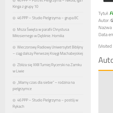
46 PPP – Portret Pielgrzyma – Nikola, Iga i
Kinga z grupy 10
Tytuł:
Fr
46 PPP – Studio Pielgrzyma – grupa 8C
Autor:
G
Nazwa a
Msza Święta w parafii Chrystusa
Data em
Miłosiernego w Dęblinie. Homilia
(Visited
Wieczorowy Radiowy Uniwersytet Biblijny
– ciąg dalszy Pierwszej Księgi Machabejskiej
Auto
Zbliża się XXIII Turniej Rycerski na Zamku
w Liwie
„Mamy czas dla siebie” – rodzina na
pielgrzymce
46 PPP – Studio Pielgrzyma – postój w
Rykach