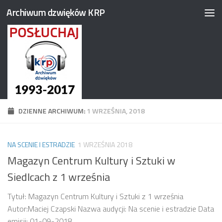
Archiwum dzwięków KRP
Przejdź do treści
DZIENNE ARCHIWUM:
1 WRZEŚNIA, 2018
NA SCENIE I ESTRADZIE
1 WRZEŚNIA 2018
Magazyn Centrum Kultury i Sztuki w
Siedlcach z 1 września
Tytuł: Magazyn Centrum Kultury i Sztuki z 1 września
Autor:Maciej Czapski Nazwa audycji: Na scenie i estradzie Data
emisji: 01-09-2018