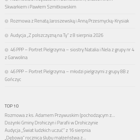
Skwarkiem i Pawłem Szmitkowskim
Rozmowa z Renatą Jaroszewską i Anną Przesmycką-Krysiak
Audycja „Z polszczyzną na Ty” z 8 sierpnia 2026
46 PPP – Portret Pielgrzyma – siostry Natalia i Nela z grupy nr 4
z Garwolina
46 PPP – Portret Pielgrzyma – młodzi pielgrzymi z grupy 8B z
Gończyc
TOP 10
Rozmowa z ks. Adamem Przywuskim (pochodzącym z…
Dożynki Gminy Drohiczyn i Parafii w Drohiczynie
Audycja „Świat ludzkich uczuć” z 16 sierpnia
„Dębowa” rocznica ślubu małżeństwa z…