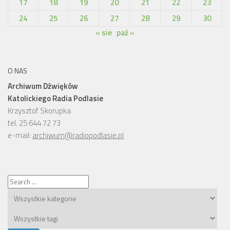
17
18
19
20
21
22
23
24
25
26
27
28
29
30
« sie
paź »
O NAS
Archiwum Dźwięków
Katolickiego Radia Podlasie
Krzysztof Skorupka
tel. 25 644 72 73
e-mail:
archiwum@radiopodlasie.pl