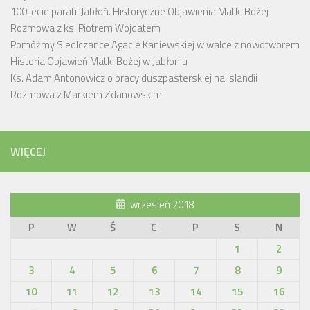
100 lecie parafii Jabłoń. Historyczne Objawienia Matki Bożej
Rozmowa z ks. Piotrem Wojdatem
Pomóżmy Siedlczance Agacie Kaniewskiej w walce z nowotworem
Historia Objawień Matki Bożej w Jabłoniu
Ks. Adam Antonowicz o pracy duszpasterskiej na Islandii
Rozmowa z Markiem Zdanowskim
WIĘCEJ
wrzesień 2018
P
W
Ś
C
P
S
N
1
2
3
4
5
6
7
8
9
10
11
12
13
14
15
16