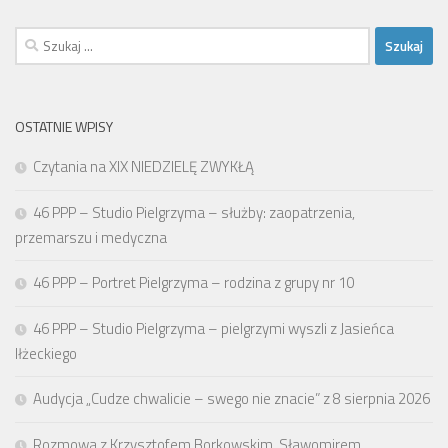
Szukaj:
OSTATNIE WPISY
Czytania na XIX NIEDZIELĘ ZWYKŁĄ
46 PPP – Studio Pielgrzyma – służby: zaopatrzenia,
przemarszu i medyczna
46 PPP – Portret Pielgrzyma – rodzina z grupy nr 10
46 PPP – Studio Pielgrzyma – pielgrzymi wyszli z Jasieńca
Iłżeckiego
Audycja „Cudze chwalicie – swego nie znacie” z 8 sierpnia 2026
Rozmowa z Krzysztofem Borkowskim, Sławomirem