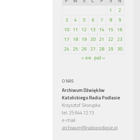
P
W
Ś
C
P
S
N
1
2
3
4
5
6
7
8
9
10
11
12
13
14
15
16
17
18
19
20
21
22
23
24
25
26
27
28
29
30
« sie
paź »
O NAS
Archiwum Dźwięków
Katolickiego Radia Podlasie
Krzysztof Skorupka
tel. 25 644 72 73
e-mail:
archiwum@radiopodlasie.pl