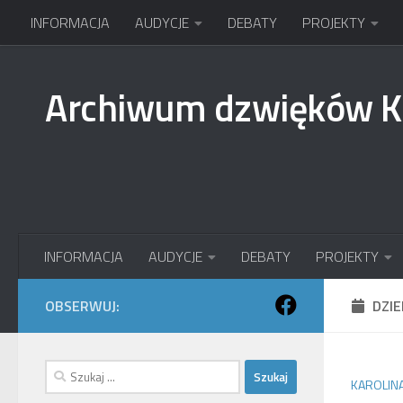
INFORMACJA
AUDYCJE
DEBATY
PROJEKTY
Przejdź do treści
Archiwum dzwięków 
INFORMACJA
AUDYCJE
DEBATY
PROJEKTY
OBSERWUJ:
DZI
Szukaj:
KAROLIN