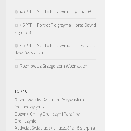
46 PPP – Studio Pielgrzyma – grupa 9B
46 PPP – Portret Pielgrzyma – brat Dawid
z grupy 8
46 PPP – Studio Pielgrzyma – rejestracja
dawców szpiku
Rozmowa z Grzegorzem Woźniakiem
TOP 10
Rozmowa z ks. Adamem Przywuskim
(pochodzącym z…
Dożynki Gminy Drohiczyn i Parafii w
Drohiczynie
Audycja „Świat ludzkich uczuć” z 16 sierpnia