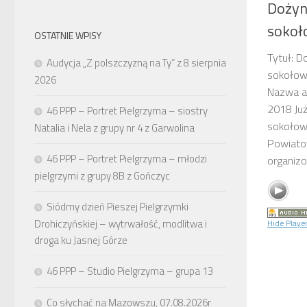
Dożyn
sokoł
OSTATNIE WPISY
Tytuł: 
Audycja „Z polszczyzną na Ty” z 8 sierpnia
sokołows
2026
Nazwa au
2018 Ju
46 PPP – Portret Pielgrzyma – siostry
sokołows
Natalia i Nela z grupy nr 4 z Garwolina
Powiato
46 PPP – Portret Pielgrzyma – młodzi
organizo
pielgrzymi z grupy 8B z Gończyc
Siódmy dzień Pieszej Pielgrzymki
Drohiczyńskiej – wytrwałość, modlitwa i
Hide Playe
droga ku Jasnej Górze
46 PPP – Studio Pielgrzyma – grupa 13
Co słychać na Mazowszu, 07.08.2026r