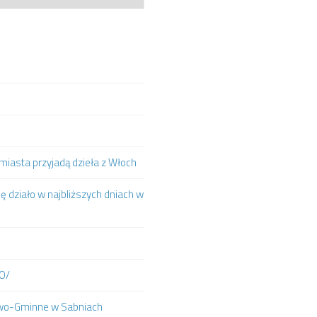
iasta przyjadą dzieła z Włoch
ię działo w najbliższych dniach w
IO/
towo-Gminne w Sabniach