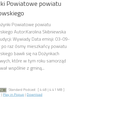
ki Powiatowe powiatu
owskiego
Dożynki Powiatowe powiatu
kiego Autor:Karolina Skibniewska
dycji: Wywiady Data emisji: 03-09-
ż po raz ósmy mieszkańcy powiatu
kiego bawili się na Dożynkach
wych, które w tym roku samorząd
wał wspólnie z gminą...
Standard Podcast
[ 4:48 | 4.41 MB ]
r
|
Play in Popup
|
Download