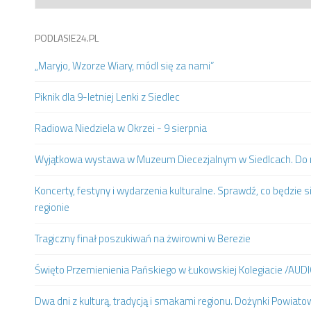
PODLASIE24.PL
„Maryjo, Wzorze Wiary, módl się za nami”
Piknik dla 9-letniej Lenki z Siedlec
Radiowa Niedziela w Okrzei - 9 sierpnia
Wyjątkowa wystawa w Muzeum Diecezjalnym w Siedlcach. Do m
Koncerty, festyny i wydarzenia kulturalne. Sprawdź, co będzie s
regionie
Tragiczny finał poszukiwań na żwirowni w Berezie
Święto Przemienienia Pańskiego w Łukowskiej Kolegiacie /AUD
Dwa dni z kulturą, tradycją i smakami regionu. Dożynki Powia