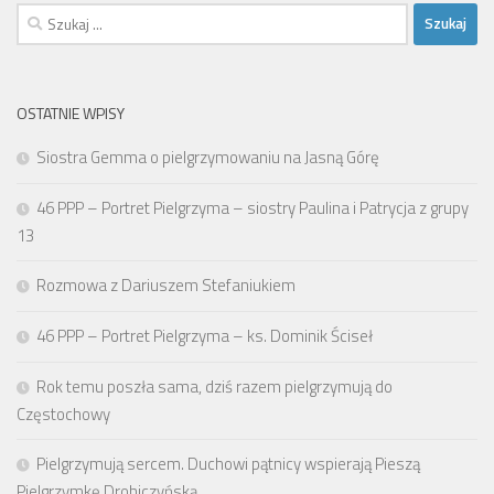
Szukaj:
OSTATNIE WPISY
Siostra Gemma o pielgrzymowaniu na Jasną Górę
46 PPP – Portret Pielgrzyma – siostry Paulina i Patrycja z grupy
13
Rozmowa z Dariuszem Stefaniukiem
46 PPP – Portret Pielgrzyma – ks. Dominik Ściseł
Rok temu poszła sama, dziś razem pielgrzymują do
Częstochowy
Pielgrzymują sercem. Duchowi pątnicy wspierają Pieszą
Pielgrzymkę Drohiczyńską