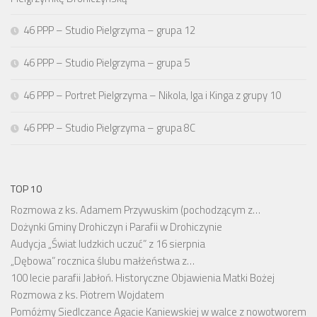
46 PPP – Studio Pielgrzyma – grupa 12
46 PPP – Studio Pielgrzyma – grupa 5
46 PPP – Portret Pielgrzyma – Nikola, Iga i Kinga z grupy 10
46 PPP – Studio Pielgrzyma – grupa 8C
TOP 10
Rozmowa z ks. Adamem Przywuskim (pochodzącym z…
Dożynki Gminy Drohiczyn i Parafii w Drohiczynie
Audycja „Świat ludzkich uczuć” z 16 sierpnia
„Dębowa” rocznica ślubu małżeństwa z…
100 lecie parafii Jabłoń. Historyczne Objawienia Matki Bożej
Rozmowa z ks. Piotrem Wojdatem
Pomóżmy Siedlczance Agacie Kaniewskiej w walce z nowotworem