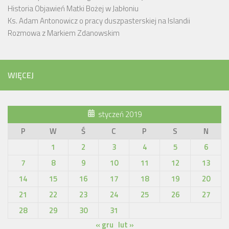
Historia Objawień Matki Bożej w Jabłoniu
Ks. Adam Antonowicz o pracy duszpasterskiej na Islandii
Rozmowa z Markiem Zdanowskim
WIĘCEJ
styczeń 2019
P
W
Ś
C
P
S
N
1
2
3
4
5
6
7
8
9
10
11
12
13
14
15
16
17
18
19
20
21
22
23
24
25
26
27
28
29
30
31
« gru
lut »