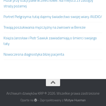
Pożar przy stacji paliw w Żelechowie. Na miejscu 23 zastępy
straży pożarnej
Portret Pielgrzyma: tutaj dajemy świadectwo swojej wiary /AUDIO/
Trwają poszukiwania mężczyzny na żwirowni w Berezie
Księża Jarosław i Piotr Sawiuk zawiadamiają o śmierci swojego
taty
Nowoczesna diagnostyka bliżej pacjenta
Archiwum dzwięków KRP © 2026. Wszelkie prawa zastrzeżone
Oparte na
- Zaprojektowany z
Motyw Hueman