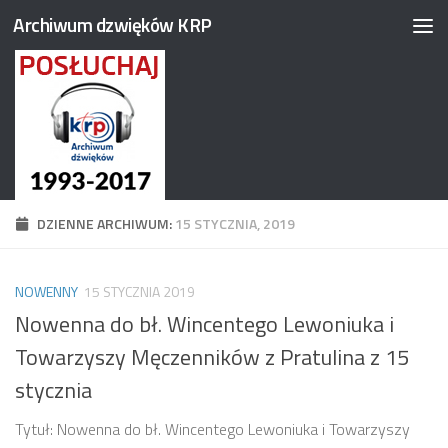
Archiwum dzwięków KRP
Przejdź do treści
DZIENNE ARCHIWUM:
15 STYCZNIA, 2019
NOWENNY
15 STYCZNIA 2019
Nowenna do bł. Wincentego Lewoniuka i
Towarzyszy Męczenników z Pratulina z 15
stycznia
Tytuł: Nowenna do bł. Wincentego Lewoniuka i Towarzyszy