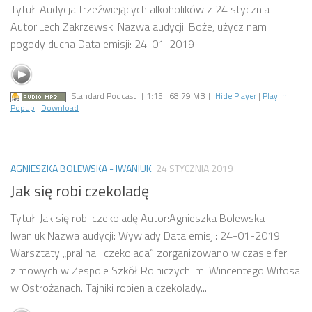
Tytuł: Audycja trzeźwiejących alkoholików z 24 stycznia
Autor:Lech Zakrzewski Nazwa audycji: Boże, użycz nam
pogody ducha Data emisji: 24-01-2019
Standard Podcast
[ 1:15 | 68.79 MB ]
Hide Player
|
Play in
Popup
|
Download
AGNIESZKA BOLEWSKA - IWANIUK
24 STYCZNIA 2019
Jak się robi czekoladę
Tytuł: Jak się robi czekoladę Autor:Agnieszka Bolewska-
Iwaniuk Nazwa audycji: Wywiady Data emisji: 24-01-2019
Warsztaty „pralina i czekolada” zorganizowano w czasie ferii
zimowych w Zespole Szkół Rolniczych im. Wincentego Witosa
w Ostrożanach. Tajniki robienia czekolady...