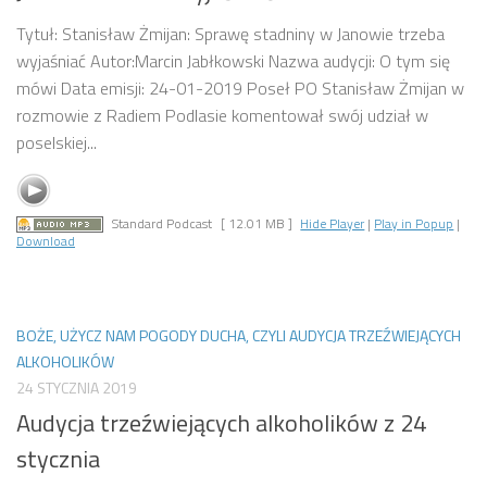
Tytuł: Stanisław Żmijan: Sprawę stadniny w Janowie trzeba
wyjaśniać Autor:Marcin Jabłkowski Nazwa audycji: O tym się
mówi Data emisji: 24-01-2019 Poseł PO Stanisław Żmijan w
rozmowie z Radiem Podlasie komentował swój udział w
poselskiej...
Standard Podcast
[ 12.01 MB ]
Hide Player
|
Play in Popup
|
Download
BOŻE, UŻYCZ NAM POGODY DUCHA, CZYLI AUDYCJA TRZEŹWIEJĄCYCH
ALKOHOLIKÓW
24 STYCZNIA 2019
Audycja trzeźwiejących alkoholików z 24
stycznia