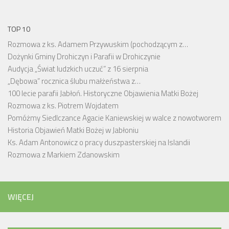
TOP 10
Rozmowa z ks. Adamem Przywuskim (pochodzącym z…
Dożynki Gminy Drohiczyn i Parafii w Drohiczynie
Audycja „Świat ludzkich uczuć” z 16 sierpnia
„Dębowa” rocznica ślubu małżeństwa z…
100 lecie parafii Jabłoń. Historyczne Objawienia Matki Bożej
Rozmowa z ks. Piotrem Wojdatem
Pomóżmy Siedlczance Agacie Kaniewskiej w walce z nowotworem
Historia Objawień Matki Bożej w Jabłoniu
Ks. Adam Antonowicz o pracy duszpasterskiej na Islandii
Rozmowa z Markiem Zdanowskim
WIĘCEJ