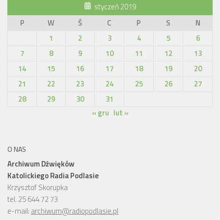
styczeń 2019
P
W
Ś
C
P
S
N
1
2
3
4
5
6
7
8
9
10
11
12
13
14
15
16
17
18
19
20
21
22
23
24
25
26
27
28
29
30
31
« gru
lut »
O NAS
Archiwum Dźwięków
Katolickiego Radia Podlasie
Krzysztof Skorupka
tel. 25 644 72 73
e-mail:
archiwum@radiopodlasie.pl