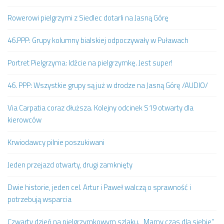
Rowerowi pielgrzymi z Siedlec dotarli na Jasną Górę
46.PPP: Grupy kolumny bialskiej odpoczywały w Puławach
Portret Pielgrzyma: Idźcie na pielgrzymkę. Jest super!
46. PPP: Wszystkie grupy są już w drodze na Jasną Górę /AUDIO/
Via Carpatia coraz dłuższa. Kolejny odcinek S19 otwarty dla
kierowców
Krwiodawcy pilnie poszukiwani
Jeden przejazd otwarty, drugi zamknięty
Dwie historie, jeden cel. Artur i Paweł walczą o sprawność i
potrzebują wsparcia
Czwarty dzień na pielgrzymkowym szlaku. „Mamy czas dla siebie”