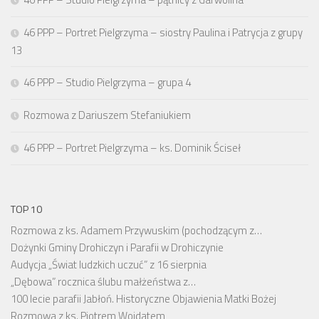
46 PPP – Portret Pielgrzyma – siostry Paulina i Patrycja z grupy
13
46 PPP – Studio Pielgrzyma – grupa 4
Rozmowa z Dariuszem Stefaniukiem
46 PPP – Portret Pielgrzyma – ks. Dominik Ściseł
TOP 10
Rozmowa z ks. Adamem Przywuskim (pochodzącym z…
Dożynki Gminy Drohiczyn i Parafii w Drohiczynie
Audycja „Świat ludzkich uczuć” z 16 sierpnia
„Dębowa” rocznica ślubu małżeństwa z…
100 lecie parafii Jabłoń. Historyczne Objawienia Matki Bożej
Rozmowa z ks. Piotrem Wojdatem