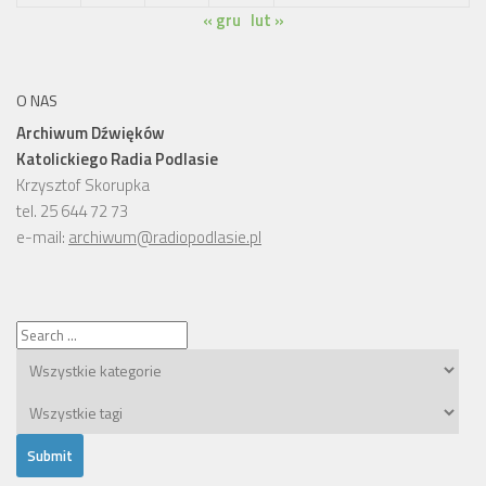
« gru
lut »
O NAS
Archiwum Dźwięków
Katolickiego Radia Podlasie
Krzysztof Skorupka
tel. 25 644 72 73
e-mail:
archiwum@radiopodlasie.pl