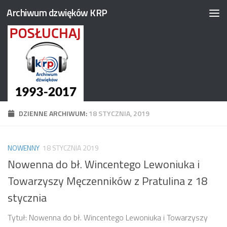
Archiwum dzwięków KRP
Przejdź do treści
DZIENNE ARCHIWUM:
18 STYCZNIA, 2019
NOWENNY
18 STYCZNIA 2019
Nowenna do bł. Wincentego Lewoniuka i
Towarzyszy Męczenników z Pratulina z 18
stycznia
Tytuł: Nowenna do bł. Wincentego Lewoniuka i Towarzyszy