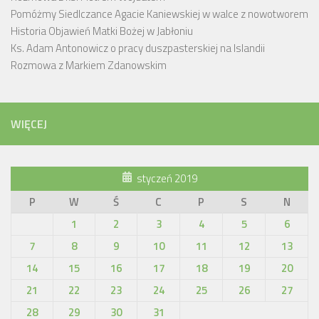
Pomóżmy Siedlczance Agacie Kaniewskiej w walce z nowotworem
Historia Objawień Matki Bożej w Jabłoniu
Ks. Adam Antonowicz o pracy duszpasterskiej na Islandii
Rozmowa z Markiem Zdanowskim
WIĘCEJ
styczeń 2019
P
W
Ś
C
P
S
N
1
2
3
4
5
6
7
8
9
10
11
12
13
14
15
16
17
18
19
20
21
22
23
24
25
26
27
28
29
30
31