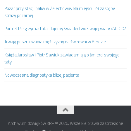
Pożar przy stacji paliw w Żelechowie. Na miejscu 23 zastępy
straży pożarnej
Portret Pielgrzyma: tutaj dajemy świadectwo swojej wiary /AUDIO/
Trwają poszukiwania mężczyzny na żwirowni w Berezie
Księża Jarosław i Piotr Sawiuk zawiadamiają o śmierci swojego
taty
Nowoczesna diagnostyka bliżej pacjenta
Archiwum dzwięków KRP © 2026. Wszelkie prawa zastrzeżone