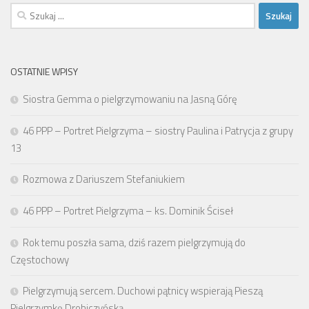
Szukaj:
OSTATNIE WPISY
Siostra Gemma o pielgrzymowaniu na Jasną Górę
46 PPP – Portret Pielgrzyma – siostry Paulina i Patrycja z grupy
13
Rozmowa z Dariuszem Stefaniukiem
46 PPP – Portret Pielgrzyma – ks. Dominik Ściseł
Rok temu poszła sama, dziś razem pielgrzymują do
Częstochowy
Pielgrzymują sercem. Duchowi pątnicy wspierają Pieszą
Pielgrzymkę Drohiczyńską