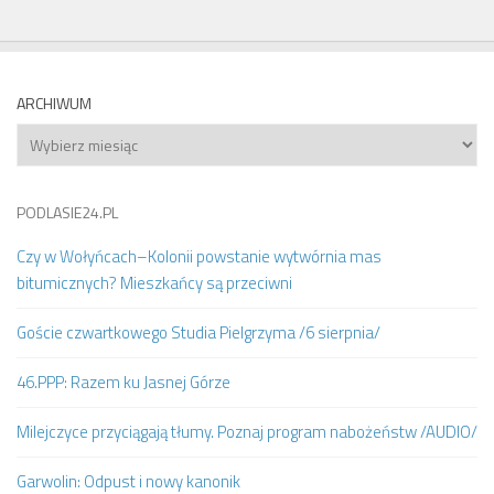
ARCHIWUM
Archiwum
PODLASIE24.PL
Czy w Wołyńcach–Kolonii powstanie wytwórnia mas
bitumicznych? Mieszkańcy są przeciwni
Goście czwartkowego Studia Pielgrzyma /6 sierpnia/
46.PPP: Razem ku Jasnej Górze
Milejczyce przyciągają tłumy. Poznaj program nabożeństw /AUDIO/
Garwolin: Odpust i nowy kanonik