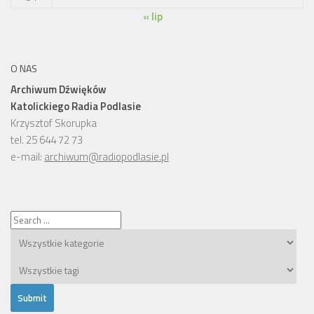
« lip
O NAS
Archiwum Dźwięków
Katolickiego Radia Podlasie
Krzysztof Skorupka
tel. 25 644 72 73
e-mail:
archiwum@radiopodlasie.pl