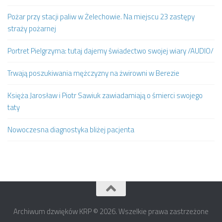
Pożar przy stacji paliw w Żelechowie. Na miejscu 23 zastępy
straży pożarnej
Portret Pielgrzyma: tutaj dajemy świadectwo swojej wiary /AUDIO/
Trwają poszukiwania mężczyzny na żwirowni w Berezie
Księża Jarosław i Piotr Sawiuk zawiadamiają o śmierci swojego
taty
Nowoczesna diagnostyka bliżej pacjenta
Archiwum dzwięków KRP © 2026. Wszelkie prawa zastrzeżone