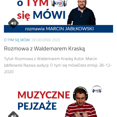
O TYM SIĘ MÓWI
28 GRUDNIA 2020
Rozmowa z Waldemarem Kraską
Tytuł: Rozmowa z Waldemarem Kraską Autor: Marcin
Jabłkowski Nazwa audycji: O tym się mówiData emisji: 28-12-
2020