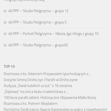
46 PPP – Studio Pielgrzyma – grupa 12
46 PPP – Studio Pielgrzyma – grupa 5
46 PPP – Portret Pielgrzyma – Nikola, Iga i Kinga z grupy 10
46 PPP – Studio Pielgrzyma – grupa 8C
TOP 10
Rozmowa z ks. Adamem Przywuskim (pochodzącym z…
Dożynki Gminy Drohiczyn i Parafii w Drohiczynie
Audycja „Świat ludzkich uczuć” z 16 sierpnia
„Dębowa” rocznica ślubu małżeństwa z…
100 lecie parafii Jabłoń. Historyczne Objawienia Matki Bożej
Rozmowa z ks. Piotrem Wojdatem
Pomóżmy Siedlczance Agacie Kaniewskiej w walce z nowotworem