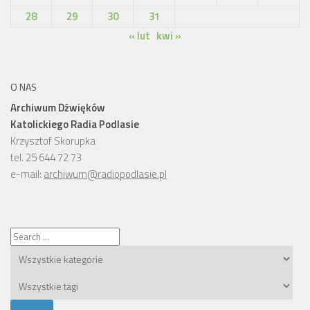
28
29
30
31
« lut
kwi »
O NAS
Archiwum Dźwięków
Katolickiego Radia Podlasie
Krzysztof Skorupka
tel. 25 644 72 73
e-mail:
archiwum@radiopodlasie.pl