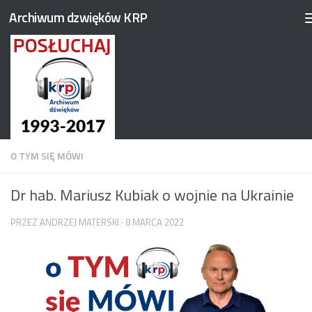
Archiwum dzwięków KRP
Przejdź do treści
O TYM SIĘ MÓWI
Dr hab. Mariusz Kubiak o wojnie na Ukrainie
PRZEZ
ANDRZEJ MATERSKI
·
8 MARCA 2022