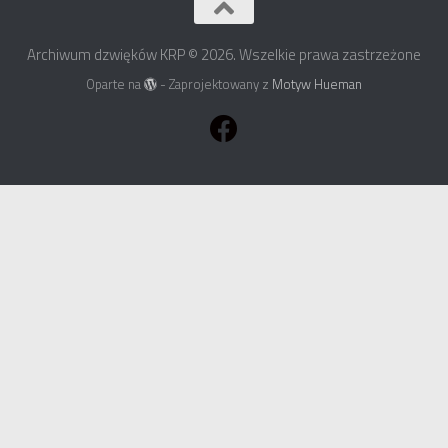
Archiwum dzwięków KRP © 2026. Wszelkie prawa zastrzeżone
Oparte na
- Zaprojektowany z
Motyw Hueman