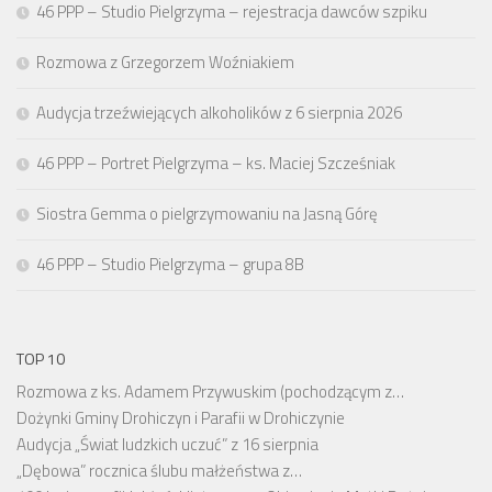
46 PPP – Studio Pielgrzyma – rejestracja dawców szpiku
Rozmowa z Grzegorzem Woźniakiem
Audycja trzeźwiejących alkoholików z 6 sierpnia 2026
46 PPP – Portret Pielgrzyma – ks. Maciej Szcześniak
Siostra Gemma o pielgrzymowaniu na Jasną Górę
46 PPP – Studio Pielgrzyma – grupa 8B
TOP 10
Rozmowa z ks. Adamem Przywuskim (pochodzącym z…
Dożynki Gminy Drohiczyn i Parafii w Drohiczynie
Audycja „Świat ludzkich uczuć” z 16 sierpnia
„Dębowa” rocznica ślubu małżeństwa z…