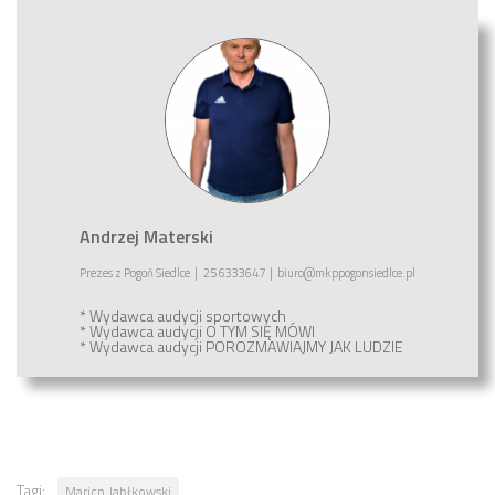
Andrzej Materski
Prezes
z
Pogoń Siedlce
|
25 6333647
|
biuro@mkppogonsiedlce.pl
* Wydawca audycji sportowych
* Wydawca audycji
O TYM SIĘ MÓWI
* Wydawca audycji
POROZMAWIAJMY JAK LUDZIE
Tagi:
Maricn Jabłkowski