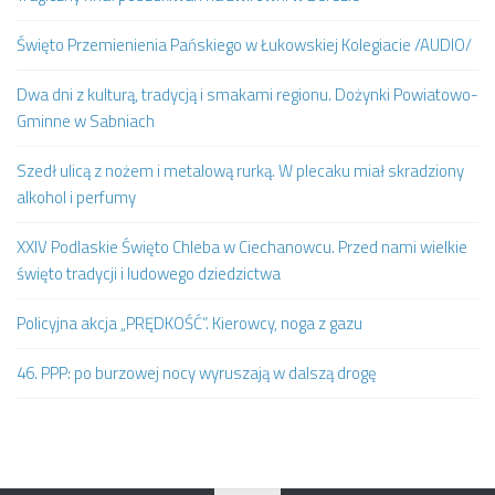
Święto Przemienienia Pańskiego w Łukowskiej Kolegiacie /AUDIO/
Dwa dni z kulturą, tradycją i smakami regionu. Dożynki Powiatowo-
Gminne w Sabniach
Szedł ulicą z nożem i metalową rurką. W plecaku miał skradziony
alkohol i perfumy
XXIV Podlaskie Święto Chleba w Ciechanowcu. Przed nami wielkie
święto tradycji i ludowego dziedzictwa
Policyjna akcja „PRĘDKOŚĆ”. Kierowcy, noga z gazu
46. PPP: po burzowej nocy wyruszają w dalszą drogę