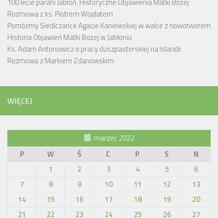
100 lecie parafii Jabłoń. Historyczne Objawienia Matki Bożej
Rozmowa z ks. Piotrem Wojdatem
Pomóżmy Siedlczance Agacie Kaniewskiej w walce z nowotworem
Historia Objawień Matki Bożej w Jabłoniu
Ks. Adam Antonowicz o pracy duszpasterskiej na Islandii
Rozmowa z Markiem Zdanowskim
WIĘCEJ
marzec 2022
P
W
Ś
C
P
S
N
1
2
3
4
5
6
7
8
9
10
11
12
13
14
15
16
17
18
19
20
21
22
23
24
25
26
27