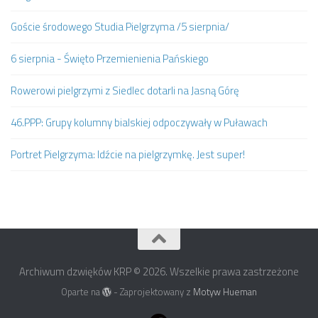
Goście środowego Studia Pielgrzyma /5 sierpnia/
6 sierpnia - Święto Przemienienia Pańskiego
Rowerowi pielgrzymi z Siedlec dotarli na Jasną Górę
46.PPP: Grupy kolumny bialskiej odpoczywały w Puławach
Portret Pielgrzyma: Idźcie na pielgrzymkę. Jest super!
Archiwum dzwięków KRP © 2026. Wszelkie prawa zastrzeżone
Oparte na
- Zaprojektowany z
Motyw Hueman