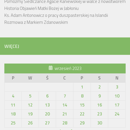
Pomóżmy Siedlczance Agacie Kaniewskiej w walce z nowotworem
Historia Objawień Matki Bożej w Jabłoniu
Ks. Adam Antonowicz o pracy duszpasterskiej na Islandii
Rozmowa z Markiem Zdanowskim
WIĘCEJ
wrzesień 2023
P
W
Ś
C
P
S
N
1
2
3
4
5
6
7
8
9
10
11
12
13
14
15
16
17
18
19
20
21
22
23
24
25
26
27
28
29
30