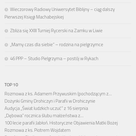
Wieczorowy Radiowy Uniwersytet Biblijny – ciąg dalszy
Pierwszej Księgi Machabejskiej
Zbliża się XXIII Turniej Rycerski na Zamku w Liwie
„Mamy czas dla siebie” – rodzina na pielgrzymce
46 PPP – Studio Pielgrzyma – postój w Rykach
TOP 10
Rozmowa z ks. Adamem Przywuskim (pochodzącym z…
Dożynki Gminy Drohiczyn i Parafii w Drohiczynie
Audycja „Świat ludzkich uczuć” z 16 sierpnia
„Dębowa” rocznica ślubu małżeństwa z…
100 lecie parafii Jabłoń. Historyczne Objawienia Matki Bożej
Rozmowa z ks. Piotrem Wojdatem