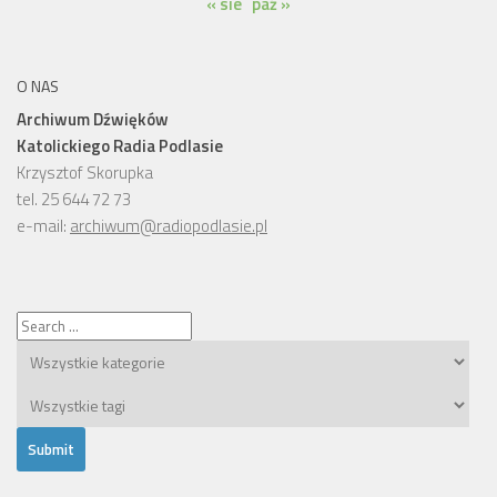
« sie
paź »
O NAS
Archiwum Dźwięków
Katolickiego Radia Podlasie
Krzysztof Skorupka
tel. 25 644 72 73
e-mail:
archiwum@radiopodlasie.pl