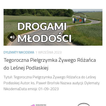
DYLEMATY NIKODEMA
1 WRZEŚNIA 2023
Tegoroczna Pielgrzymka Żywego Różańca
do Leśnej Podlaskiej
Tytuł: Tegoroczna Pielgrzymka Żywego Różańca do Leśnej
Podlaskiej Autor: ks. Paweł Broński Nazwa audycji: Dylematy
NikodemaData emisji: 01-09-2023