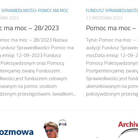
 SPRAWIEDLIWOŚCI: POMOC MA MOC
FUNDUSZ SPRAWIEDLIWOŚC
ŚNIA 2023
12 WRZEŚNIA 2023
 ma moc – 28/2023
Pomoc ma moc –
Pomoc ma moc – 28/2023 Nazwa
Tytuł: Pomoc ma moc –
 Fundusz Sprawiedliwości: Pomoc ma
audycji: Fundusz Sprawi
 emisji: 12-09-2023 Fundusz
mocData emisji: 12-09-
 Pokrzywdzonym oraz Pomocy
Pomocy Pokrzywdzonym
itencjarnej zwany Funduszem
Postpenitencjarnej zwa
dliwości jest funduszem celowym
Sprawiedliwości jest fu
kowanym na pomoc osobom
ukierunkowanym na po
dzonym przestępstwem, świadkom...
pokrzywdzonym przestęp