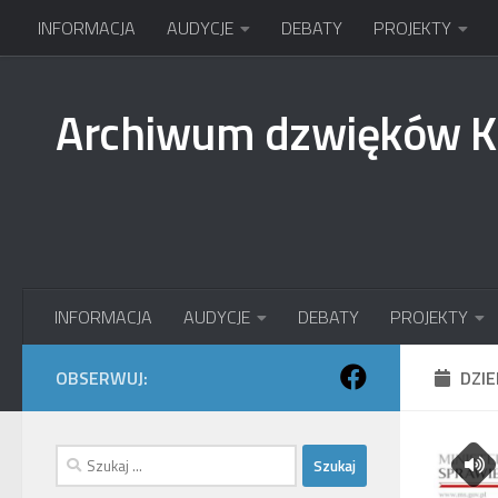
INFORMACJA
AUDYCJE
DEBATY
PROJEKTY
Przejdź do treści
Archiwum dzwięków 
INFORMACJA
AUDYCJE
DEBATY
PROJEKTY
OBSERWUJ:
DZI
Szukaj: