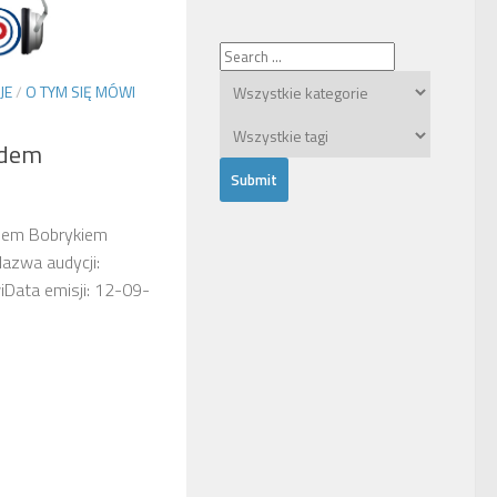
JE
/
O TYM SIĘ MÓWI
ldem
dem Bobrykiem
Nazwa audycji:
Data emisji: 12-09-