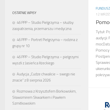
FUNDUSZ
OSTATNIE WPISY
12 WRZE
Pomoc
46 PPP – Studio Pielgrzyma – służby:
zaopatrzenia, przemarszu i medyczna
Tytuł: 
audycji:
46 PPP – Portret Pielgrzyma – rodzina z
mocData
grupy nr 10
Pomocy
Postpen
46 PPP – Studio Pielgrzyma – pielgrzymi
Sprawie
wyszli z Jasieńca Iłżeckiego
ukierun
Audycja „Cudze chwalicie – swego nie
pokrzyw
znacie” z 8 sierpnia 2026
Rozmowa z Krzysztofem Borkowskim,
Sławomirem Skwarkiem i Pawłem
Szmitkowskim