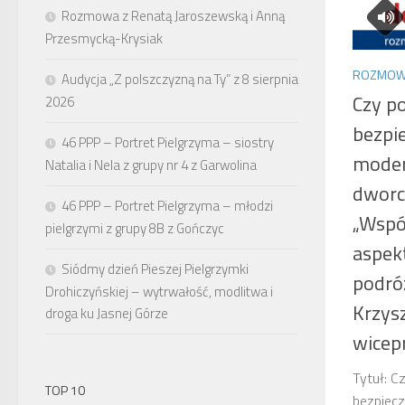
Rozmowa z Renatą Jaroszewską i Anną
Przesmycką-Krysiak
ROZMOW
Audycja „Z polszczyzną na Ty” z 8 sierpnia
Czy po
2026
bezpi
46 PPP – Portret Pielgrzyma – siostry
moder
Natalia i Nela z grupy nr 4 z Garwolina
dworc
46 PPP – Portret Pielgrzyma – młodzi
„Wspól
pielgrzymi z grupy 8B z Gończyc
aspek
Siódmy dzień Pieszej Pielgrzymki
podró
Drohiczyńskiej – wytrwałość, modlitwa i
Krzys
droga ku Jasnej Górze
wicep
Tytuł: C
TOP 10
bezpiecz