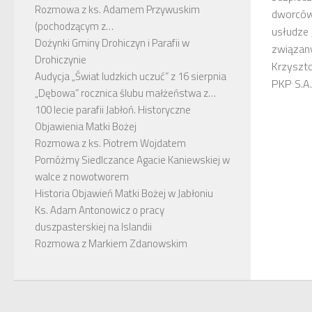
Rozmowa z ks. Adamem Przywuskim
dworców
(pochodzącym z…
usłudze 
Dożynki Gminy Drohiczyn i Parafii w
związan
Drohiczynie
Krzyszt
Audycja „Świat ludzkich uczuć” z 16 sierpnia
PKP S.A..
„Dębowa” rocznica ślubu małżeństwa z…
100 lecie parafii Jabłoń. Historyczne
Objawienia Matki Bożej
Rozmowa z ks. Piotrem Wojdatem
Pomóżmy Siedlczance Agacie Kaniewskiej w
walce z nowotworem
Historia Objawień Matki Bożej w Jabłoniu
Ks. Adam Antonowicz o pracy
duszpasterskiej na Islandii
Rozmowa z Markiem Zdanowskim