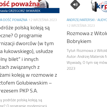
A DOŚĆ POWAŻNA
12 WRZEŚNIA 2023
ANDRZEJ MATERSKI
/
AUDYC
12 WRZEŚNIA 2023
dróże polską koleją są
Rozmowa z Wito
eczne? O programie
Bobrykiem
nizacji dworców (w tym
a łukowskiego), usłudze
Tytuł: Rozmowa z Witol
Autor: Andrzej Materski 
ny bilet” i innych
Wywiady, O tym się mówi
tach związanych z
2023
żami koleją w rozmowie z
ztofem Golubiewskim –
rezesem PKP S.A.
zy podróże polską koleją są
ne? O programie modernizacji