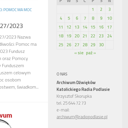
P
W
Ś
C
P
S
N
1
2
3
I: POMOC MA MOC
4
5
6
7
8
9
10
 27/2023
11
12
13
14
15
16
17
18
19
20
21
22
23
24
 27/2023 Nazwa
edliwości: Pomoc ma
25
26
27
28
29
30
2023 Fundusz
« sie
paź »
 oraz Pomocy
ny Funduszem
nduszem celowym
O NAS
moc osobom
Archiwum Dźwięków
stwem, świadkom...
Katolickiego Radia Podlasie
Krzysztof Skorupka
tel. 25 644 72 73
e-mail:
archiwum@radiopodlasie.pl