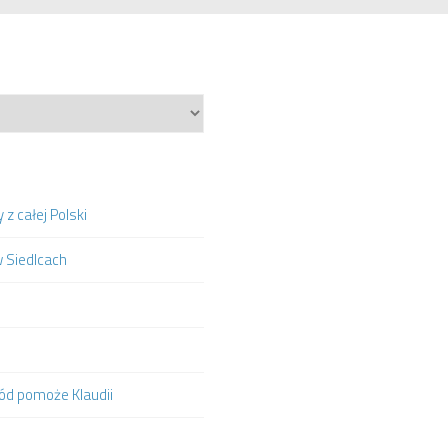
z całej Polski
w Siedlcach
hód pomoże Klaudii