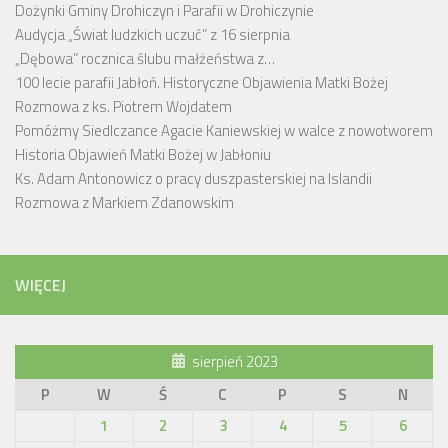
Dożynki Gminy Drohiczyn i Parafii w Drohiczynie
Audycja „Świat ludzkich uczuć” z 16 sierpnia
„Dębowa” rocznica ślubu małżeństwa z…
100 lecie parafii Jabłoń. Historyczne Objawienia Matki Bożej
Rozmowa z ks. Piotrem Wojdatem
Pomóżmy Siedlczance Agacie Kaniewskiej w walce z nowotworem
Historia Objawień Matki Bożej w Jabłoniu
Ks. Adam Antonowicz o pracy duszpasterskiej na Islandii
Rozmowa z Markiem Zdanowskim
WIĘCEJ
sierpień 2023
P
W
Ś
C
P
S
N
1
2
3
4
5
6