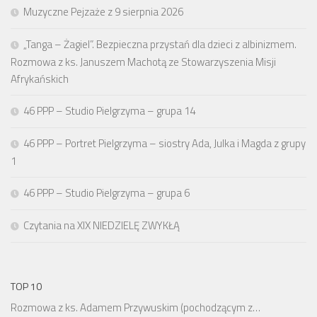
Muzyczne Pejzaże z 9 sierpnia 2026
„Tanga – Żagiel”. Bezpieczna przystań dla dzieci z albinizmem.
Rozmowa z ks. Januszem Machotą ze Stowarzyszenia Misji
Afrykańskich
46 PPP – Studio Pielgrzyma – grupa 14
46 PPP – Portret Pielgrzyma – siostry Ada, Julka i Magda z grupy
1
46 PPP – Studio Pielgrzyma – grupa 6
Czytania na XIX NIEDZIELĘ ZWYKŁĄ
TOP 10
Rozmowa z ks. Adamem Przywuskim (pochodzącym z…