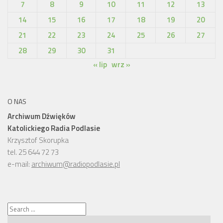
7
8
9
10
11
12
13
14
15
16
17
18
19
20
21
22
23
24
25
26
27
28
29
30
31
« lip
wrz »
O NAS
Archiwum Dźwięków
Katolickiego Radia Podlasie
Krzysztof Skorupka
tel. 25 644 72 73
e-mail:
archiwum@radiopodlasie.pl