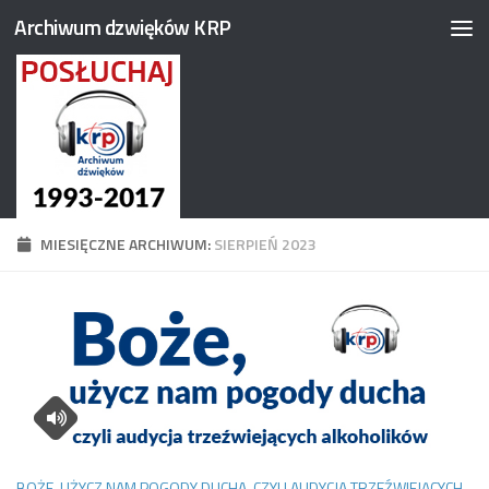
Archiwum dzwięków KRP
Przejdź do treści
MIESIĘCZNE ARCHIWUM:
SIERPIEŃ 2023
BOŻE, UŻYCZ NAM POGODY DUCHA, CZYLI AUDYCJA TRZEŹWIEJĄCYCH