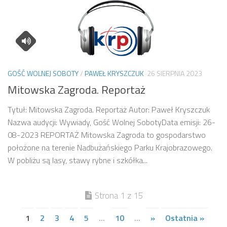
GOŚĆ WOLNEJ SOBOTY
/
PAWEŁ KRYSZCZUK
26 SIERPNIA 2023
Mitowska Zagroda. Reportaż
Tytuł: Mitowska Zagroda. Reportaż Autor: Paweł Kryszczuk
Nazwa audycji: Wywiady, Gość Wolnej SobotyData emisji: 26-
08-2023 REPORTAŻ Mitowska Zagroda to gospodarstwo
położone na terenie Nadbużańskiego Parku Krajobrazowego.
W pobliżu są lasy, stawy rybne i szkółka...
Strona 1 z 15
1
2
3
4
5
...
10
...
»
Ostatnia »