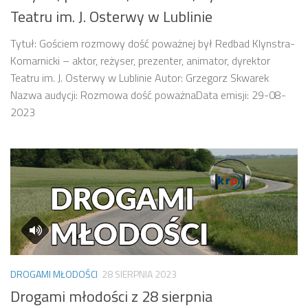
Teatru im. J. Osterwy w Lublinie
Tytuł: Gościem rozmowy dość poważnej był Redbad Klynstra-
Komarnicki – aktor, reżyser, prezenter, animator, dyrektor
Teatru im. J. Osterwy w Lublinie Autor: Grzegorz Skwarek
Nazwa audycji: Rozmowa dość poważnaData emisji: 29-08-
2023
DROGAMI MŁODOŚCI
28 SIERPNIA 2023
Drogami młodości z 28 sierpnia