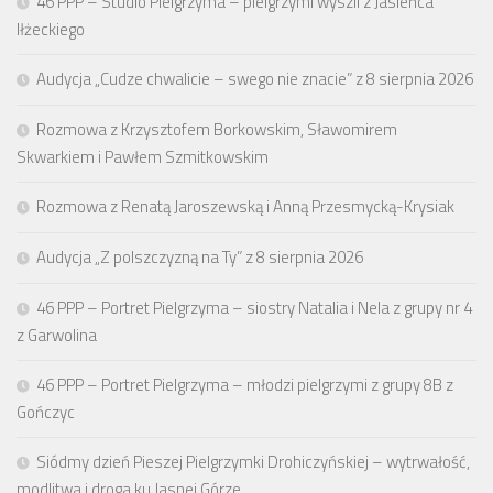
46 PPP – Studio Pielgrzyma – pielgrzymi wyszli z Jasieńca
Iłżeckiego
Audycja „Cudze chwalicie – swego nie znacie” z 8 sierpnia 2026
Rozmowa z Krzysztofem Borkowskim, Sławomirem
Skwarkiem i Pawłem Szmitkowskim
Rozmowa z Renatą Jaroszewską i Anną Przesmycką-Krysiak
Audycja „Z polszczyzną na Ty” z 8 sierpnia 2026
46 PPP – Portret Pielgrzyma – siostry Natalia i Nela z grupy nr 4
z Garwolina
46 PPP – Portret Pielgrzyma – młodzi pielgrzymi z grupy 8B z
Gończyc
Siódmy dzień Pieszej Pielgrzymki Drohiczyńskiej – wytrwałość,
modlitwa i droga ku Jasnej Górze