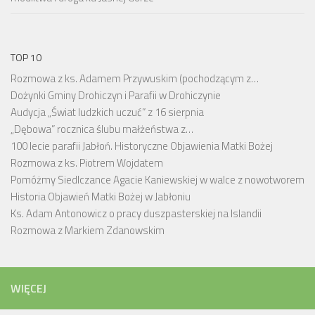
TOP 10
Rozmowa z ks. Adamem Przywuskim (pochodzącym z…
Dożynki Gminy Drohiczyn i Parafii w Drohiczynie
Audycja „Świat ludzkich uczuć” z 16 sierpnia
„Dębowa” rocznica ślubu małżeństwa z…
100 lecie parafii Jabłoń. Historyczne Objawienia Matki Bożej
Rozmowa z ks. Piotrem Wojdatem
Pomóżmy Siedlczance Agacie Kaniewskiej w walce z nowotworem
Historia Objawień Matki Bożej w Jabłoniu
Ks. Adam Antonowicz o pracy duszpasterskiej na Islandii
Rozmowa z Markiem Zdanowskim
WIĘCEJ