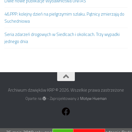
Dwie nowe publikacje Wydawnictwa UNITAS
46.PPP: kolejny dzień na pielgrzymim szlaku. Pątnicy zmierzają do
Suchedniowa
Seria zdarzeń drogowych w Siedlcach i okolicach. Trzy wypadki
jednego dnia
Archiwum dzwięków KRP © 2026. Wszelkie prawa zastrzeżone
Oparte na
- Zaprojektowany z
Motyw Hueman