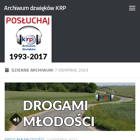
Archiwum dzwięków KRP
Przejdź do treści
DZIENNE ARCHIWUM:
7 SIERPNIA, 2023
DROGAMI MŁODOŚCI
7 SIERPNIA 2023