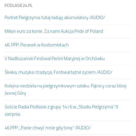
PODLASIE24.PL
Portret Pielgrzyma: tutaj ładuję akumulatory /AUDIO/
Milion euro za konie. Za nami Aukcja Pride of Poland
46. PPP: Poranek w Kostomłotach
V Nadbużański Festiwal Pieśni Maryjnej w Orchówku
Śliwka, muzyka i tradycja. Festiwal tętnił życiem /AUDIO/
Kolejna niedziela na pielgrzymkowym szlaku. Pątnicy coraz bliżej
Jasnej Góry
Goście Radia Podlasie z grupy 14 i 6 w „Studiu Pielgrzyma” 9
sierpnia
46.PPP: „Panie chwyć mnie gdy tonę” /AUDIO/