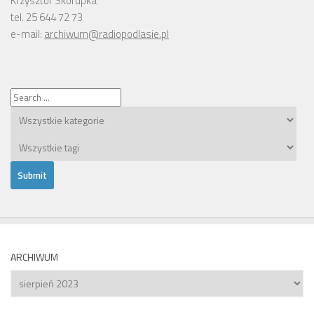
Krzysztof Skorupka
tel. 25 644 72 73
e-mail:
archiwum@radiopodlasie.pl
ARCHIWUM
Archiwum