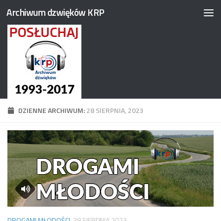
Archiwum dzwięków KRP
Przejdź do treści
DZIENNE ARCHIWUM:
28 SIERPNIA, 2023
DROGAMI MŁODOŚCI
28 SIERPNIA 2023