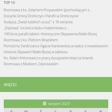
TOP 10
Rozmowa z ks. Adamem Przywuskim (pochodzącym z…
Dożynki Gminy Drohiczyn i Parafii w Drohiczynie
Audycja „Świat ludzkich uczuć” z 16 sierpnia
„Dębowa” rocznica ślubu małżeństwa z…
100 lecie parafii Jabłoń. Historyczne Objawienia Matki Bożej
Rozmowa z ks. Piotrem Wojdatem
Pomóżmy Siedlczance Agacie Kaniewskiej w walce z nowotworem
Historia Objawień Matki Bożej w Jabłoniu
Ks. Adam Antonowicz o pracy duszpasterskiej na Islandii
Rozmowa z Markiem Zdanowskim
WIĘCEJ
sierpień 2023
P
W
Ś
C
P
S
N