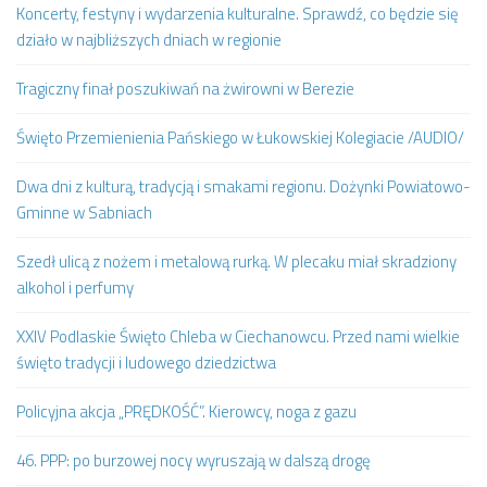
Koncerty, festyny i wydarzenia kulturalne. Sprawdź, co będzie się
działo w najbliższych dniach w regionie
Tragiczny finał poszukiwań na żwirowni w Berezie
Święto Przemienienia Pańskiego w Łukowskiej Kolegiacie /AUDIO/
Dwa dni z kulturą, tradycją i smakami regionu. Dożynki Powiatowo-
Gminne w Sabniach
Szedł ulicą z nożem i metalową rurką. W plecaku miał skradziony
alkohol i perfumy
XXIV Podlaskie Święto Chleba w Ciechanowcu. Przed nami wielkie
święto tradycji i ludowego dziedzictwa
Policyjna akcja „PRĘDKOŚĆ”. Kierowcy, noga z gazu
46. PPP: po burzowej nocy wyruszają w dalszą drogę