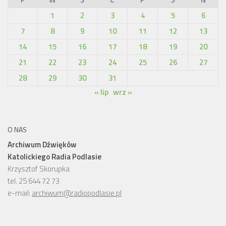
1
2
3
4
5
6
7
8
9
10
11
12
13
14
15
16
17
18
19
20
21
22
23
24
25
26
27
28
29
30
31
« lip
wrz »
O NAS
Archiwum Dźwięków
Katolickiego Radia Podlasie
Krzysztof Skorupka
tel. 25 644 72 73
e-mail:
archiwum@radiopodlasie.pl