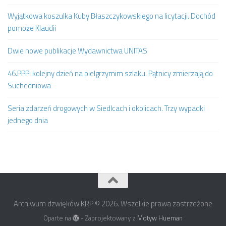
Wyjątkowa koszulka Kuby Błaszczykowskiego na licytacji. Dochód
pomoże Klaudii
Dwie nowe publikacje Wydawnictwa UNITAS
46.PPP: kolejny dzień na pielgrzymim szlaku. Pątnicy zmierzają do
Suchedniowa
Seria zdarzeń drogowych w Siedlcach i okolicach. Trzy wypadki
jednego dnia
Archiwum dzwięków KRP © 2026. Wszelkie prawa zastrzeżone
Oparte na
- Zaprojektowany z
Motyw Hueman