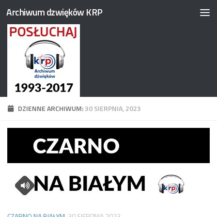
Archiwum dzwięków KRP
Przejdź do treści
DZIENNE ARCHIWUM:
30 SIERPNIA, 2023
CZARNO NA BIAŁYM
30 SIERPNIA 2023