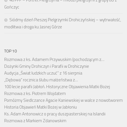
Gończyc
Siódmy dzień Pieszej Pielgrzymki Drohiczyńskiej – wytrwałość,
modlitwa i droga ku Jasnej Górze
TOP 10
Rozmowa z ks. Adamem Przywuskim (pochodzącym z…
Dożynki Gminy Drohiczyn i Parafii w Drohiczynie
Audycja „Świat ludzkich uczuć” z 16 sierpnia
„Dębowa” rocznica ślubu małżeństwa z…
100 lecie parafii Jabłoń. Historyczne Objawienia Matki Bożej
Rozmowa z ks. Piotrem Wojdatem
Pomóżmy Siedlczance Agacie Kaniewskiej w walce z nowotworem
Historia Objawień Matki Bożej w Jabłoniu
Ks. Adam Antonowicz o pracy duszpasterskiej na Islandii
Rozmowa z Markiem Zdanowskim