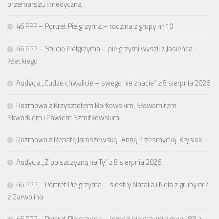
przemarszu i medyczna
46 PPP – Portret Pielgrzyma – rodzina z grupy nr 10
46 PPP – Studio Pielgrzyma – pielgrzymi wyszli z Jasieńca
Iłżeckiego
Audycja „Cudze chwalicie – swego nie znacie” z 8 sierpnia 2026
Rozmowa z Krzysztofem Borkowskim, Sławomirem
Skwarkiem i Pawłem Szmitkowskim
Rozmowa z Renatą Jaroszewską i Anną Przesmycką-Krysiak
Audycja „Z polszczyzną na Ty” z 8 sierpnia 2026
46 PPP – Portret Pielgrzyma – siostry Natalia i Nela z grupy nr 4
z Garwolina
46 PPP – Portret Pielgrzyma – młodzi pielgrzymi z grupy 8B z