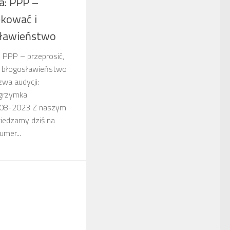
a: PPP –
ękować i
sławieństwo
: PPP – przeprosić,
o błogosławieństwo
wa audycji:
lgrzymka
0-08-2023 Z naszym
iedzamy dziś na
umer...