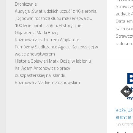
Drohiczynie
Strawczy
Audycja „Świat ludzkich uczuć” z 16 sierpnia
audycji:
„Dębowa” rocznica ślubu małżeństwa z…
Data emi
100 lecie parafii Jabłoń. Historyczne
sakroson
Objawienia Matki Bożej
Strawczy
Rozmowa z ks. Piotrem Wojdatem
radosna..
Pomóżmy Siedlczance Agacie Kaniewskiej w
walce z nowotworem
Historia Objawień Matki Bożej w Jabłoniu
Ks. Adam Antonowicz o pracy
duszpasterskiej na Islandii
Rozmowa z Markiem Zdanowskim
BOŻE, UŻ
AUDYCJA
10 SIERP