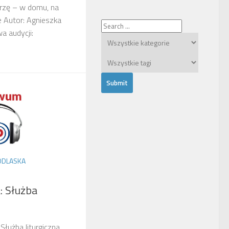
urzę – w domu, na
 Autor: Agnieszka
a audycji:
PODLASKA
: Służba
Służba liturgiczna