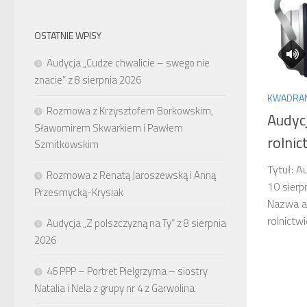
OSTATNIE WPISY
Audycja „Cudze chwalicie – swego nie
znacie” z 8 sierpnia 2026
KWADRANS
Rozmowa z Krzysztofem Borkowskim,
Audyc
Sławomirem Skwarkiem i Pawłem
rolnic
Szmitkowskim
Tytuł: A
Rozmowa z Renatą Jaroszewską i Anną
10 sierp
Przesmycką-Krysiak
Nazwa au
rolnictw
Audycja „Z polszczyzną na Ty” z 8 sierpnia
2026
46 PPP – Portret Pielgrzyma – siostry
Natalia i Nela z grupy nr 4 z Garwolina