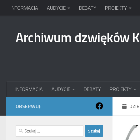
INFORMACJA
AUDYCJE
DEBATY
PROJEKTY
Przejdź do treści
Archiwum dzwięków 
INFORMACJA
AUDYCJE
DEBATY
PROJEKTY
OBSERWUJ:
DZI
Szukaj: