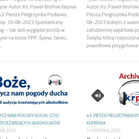
nie Autor: Ks. Paweł Broński Nazwa
Autor: Ks. Paweł Broński
 43. Piesza Pielgrzymka Podlaska
Piesza Pielgrzymka Podla
sji: 10-08-2023 Spontaniczny
08-2023 Jednym z ważn
g – tak dziś wyglądał postój w
całodziennej wędrówki p
nie na trasie PPP. Śpiew, taniec,
Święta, którą rozpoczyna
.
prawidłowe przygotowani
YCZ NAM POGODY DUCHA, CZYLI
43. PIESZA PIELGRZYMKA 
 TRZEŹWIEJĄCYCH ALKOHOLIKÓW
KUPIŃSKA
NIA 2023
10 SIERPNIA 2023