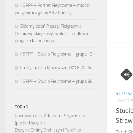
46 PPP – Portret Pielgrzyma – młodzi
pielgrzymi z grupy 8B z Gończyc
Siódmy dzień Pieszej Pielgrzymki
Drohiczyńskiej – wytrwałość, modlitwa i
droga ku Jasnej Górze
46 PPP – Studio Pielgrzyma – grupa 13
Co słychać na Mazowszu, 07.08.2026r
46 PPP – Studio Pielgrzyma – grupa 9B
43. PIES
10 SIERP
TOP 10
Studi
Rozmowa z ks. Adamem Przywuskim
Straw
(pochodzącym z…
Dożynki Gminy Drohiczyn i Parafii w
Tytuł: S