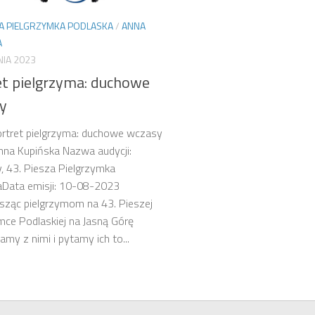
ZA PIELGRZYMKA PODLASKA
/
ANNA
A
NIA 2023
et pielgrzyma: duchowe
y
ortret pielgrzyma: duchowe wczasy
nna Kupińska Nazwa audycji:
 43. Piesza Pielgrzymka
aData emisji: 10-08-2023
ząc pielgrzymom na 43. Pieszej
mce Podlaskiej na Jasną Górę
my z nimi i pytamy ich to...