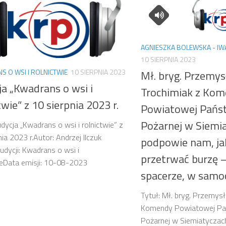
AGNIESZKA BOLEWSKA - IW
10 SIERPNIA 2023
 O WSI I ROLNICTWIE
10 SIERPNIA 2023
Mł. bryg. Przemy
ja „Kwadrans o wsi i
Trochimiak z Ko
twie” z 10 sierpnia 2023 r.
Powiatowej Pańs
Pożarnej w Siemi
udycja „Kwadrans o wsi i rolnictwie” z
nia 2023 r.Autor: Andrzej Ilczuk
podpowie nam, ja
dycji: Kwadrans o wsi i
przetrwać burzę 
ieData emisji: 10-08-2023
spacerze, w samo
Tytuł: Mł. bryg. Przemys
Komendy Powiatowej Pa
Pożarnej w Siemiatyczac