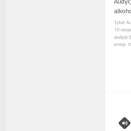
Audyc
alkoho
Tytuł: A
10 sierp
audycji:
emisji: