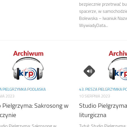
bezpiecznie przetrwać b
spacerze, w samochodzie
Bolewska – Iwaniuk Nazw
WywiadyData...
ZA PIELGRZYMKA PODLASKA
43. PIESZA PIELGRZYMKA 
NIA 2023
10 SIERPNIA 2023
o Pielgrzyma: Sakrosong w
Studio Pielgrzyma
czynie
liturgiczna
tudio Pielgrzyma: Sakrosong w
Tytuł: Studio Pielgrzyma: 