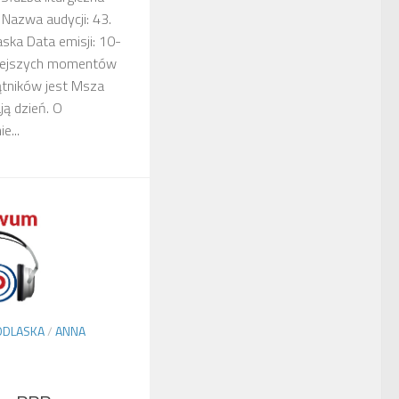
 Nazwa audycji: 43.
ska Data emisji: 10-
iejszych momentów
ątników jest Msza
ją dzień. O
e...
PODLASKA
/
ANNA