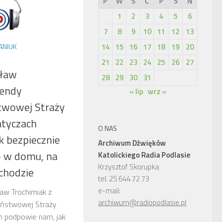
P
W
Ś
C
P
S
N
1
2
3
4
5
6
7
8
9
10
11
12
13
14
15
16
17
18
19
20
ANIUK
21
22
23
24
25
26
27
sław
28
29
30
31
mendy
« lip
wrz »
twowej Straży
atyczach
O NAS
k bezpiecznie
Archiwum Dźwięków
– w domu, na
Katolickiego Radia Podlasie
Krzysztof Skorupka
chodzie
tel. 25 644 72 73
e-mail:
ław Trochimiak z
archiwum@radiopodlasie.pl
ństwowej Straży
h podpowie nam, jak