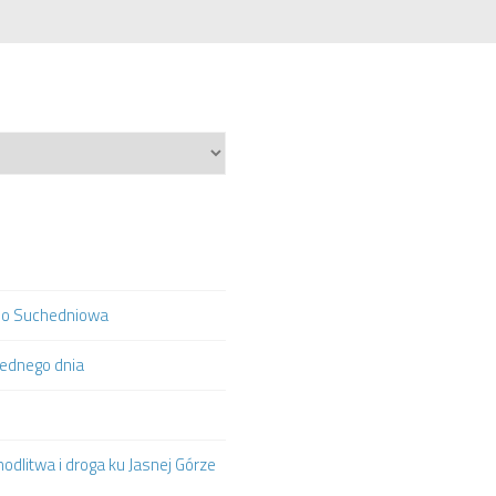
ą do Suchedniowa
jednego dnia
odlitwa i droga ku Jasnej Górze