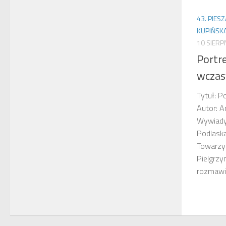
43. PIES
KUPIŃSK
10 SIERP
Portr
wczas
Tytuł: P
Autor: A
Wywiady,
Podlask
Towarzys
Pielgrzy
rozmawia