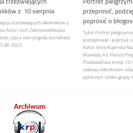
ja trzeźwiejących
Portret pielgrzym
lików z 10 sierpnia
przeprosić, podzi
poprosić o błogo
udycja trzeźwiejących alkoholików z
nia Autor: Lech ZakrzewskiNazwa
Tytuł: Portret pielgrzyma
 Boże, użycz nam pogody duchaData
podziękować i poprosić 
 10-08-2023
Autor: Anna Kupińska Naz
Wywiady, 43. Piesza Pie
PodlaskaData emisji: 1
radiowy mikrofonem odw
pątniczym szlaku grupę n