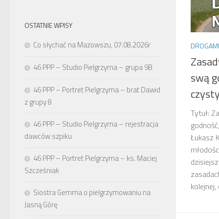
OSTATNIE WPISY
Co słychać na Mazowszu, 07.08.2026r
DROGAMI
Zasad
46 PPP – Studio Pielgrzyma – grupa 9B
swą g
46 PPP – Portret Pielgrzyma – brat Dawid
czyst
z grupy 8
Tytuł: 
46 PPP – Studio Pielgrzyma – rejestracja
godność,
dawców szpiku
Łukasz K
młodośc
46 PPP – Portret Pielgrzyma – ks. Maciej
dzisiejs
Szcześniak
zasadac
kolejnej,
Siostra Gemma o pielgrzymowaniu na
Jasną Górę