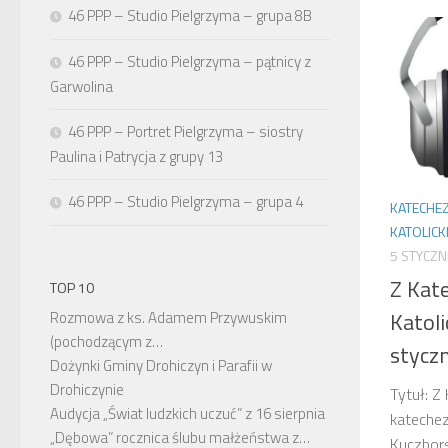
46 PPP – Studio Pielgrzyma – grupa 8B
46 PPP – Studio Pielgrzyma – pątnicy z
Garwolina
46 PPP – Portret Pielgrzyma – siostry
Paulina i Patrycja z grupy 13
46 PPP – Studio Pielgrzyma – grupa 4
KATECHE
KATOLICK
5 STYCZN
Z Kat
TOP 10
Katoli
Rozmowa z ks. Adamem Przywuskim
(pochodzącym z…
stycz
Dożynki Gminy Drohiczyn i Parafii w
Drohiczynie
Tytuł: Z
Audycja „Świat ludzkich uczuć” z 16 sierpnia
katechez
„Dębowa” rocznica ślubu małżeństwa z…
Kuczbors