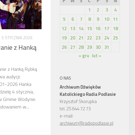
P
W
Ś
C
P
S
N
1
2
3
4
5
6
7
8
9
10
11
12
13
14
15
16
17
18
5 STYCZNIA 2026
19
20
21
22
23
24
25
anie z Hanką
26
27
28
29
30
31
« gru
lut »
anie z Hanką Rybką
wa audycji:
O NAS
-01-2026 Hanka
Archiwum Dźwięków
zielę 4 stycznia,
Katolickiego Radia Podlasie
w Gminie Wodynie.
Krzysztof Skorupka
ędowaniem w...
tel. 25 644 72 73
e-mail:
archiwum@radiopodlasie.pl