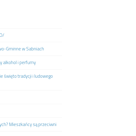
IO/
towo-Gminne w Sabniach
y alkohol i perfumy
e święto tradycji i ludowego
ych? Mieszkańcy są przeciwni