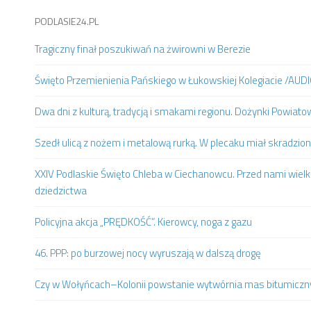
PODLASIE24.PL
Tragiczny finał poszukiwań na żwirowni w Berezie
Święto Przemienienia Pańskiego w Łukowskiej Kolegiacie /AUD
Dwa dni z kulturą, tradycją i smakami regionu. Dożynki Powia
Szedł ulicą z nożem i metalową rurką. W plecaku miał skradzion
XXIV Podlaskie Święto Chleba w Ciechanowcu. Przed nami wielki
dziedzictwa
Policyjna akcja „PRĘDKOŚĆ”. Kierowcy, noga z gazu
46. PPP: po burzowej nocy wyruszają w dalszą drogę
Czy w Wołyńcach–Kolonii powstanie wytwórnia mas bitumiczn