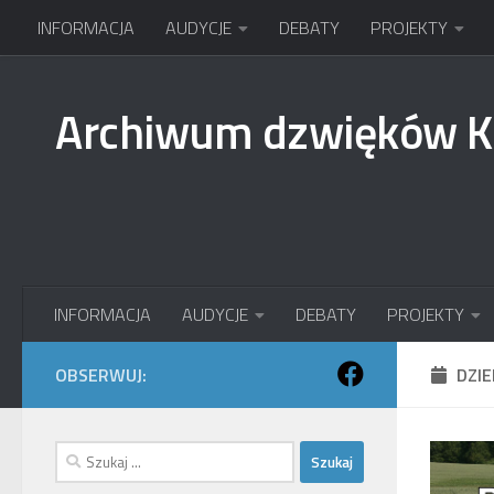
INFORMACJA
AUDYCJE
DEBATY
PROJEKTY
Przejdź do treści
Archiwum dzwięków 
INFORMACJA
AUDYCJE
DEBATY
PROJEKTY
OBSERWUJ:
DZI
Szukaj: