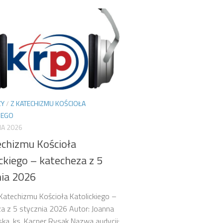
ZY
/
Z KATECHIZMU KOŚCIOŁA
IEGO
IA 2026
echizmu Kościoła
ckiego – katecheza z 5
nia 2026
 Katechizmu Kościoła Katolickiego –
a z 5 stycznia 2026 Autor: Joanna
ka, ks. Kacper Rysak Nazwa audycji: