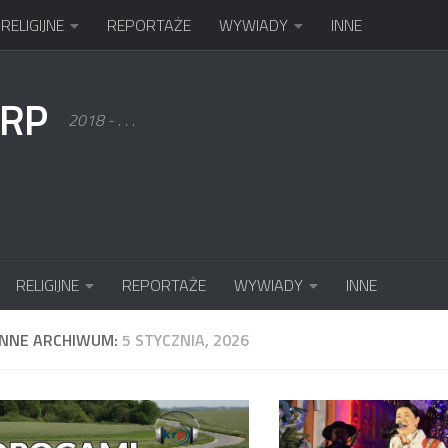
RELIGIJNE
REPORTAŻE
WYWIADY
INNE
KRP
2018 - . . .
RELIGIJNE
REPORTAŻE
WYWIADY
INNE
ENNE ARCHIWUM:
5 STYCZNIA, 2026