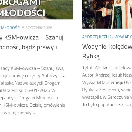
 MŁODOŚCI
5 STYCZNIA 2026
y KSM-owicza – Szanuj
ANDRZEJ ILCZUK
/
WYWIADY
Wodynie: kolędow
odność, bądź prawy i
Rybką
y
Tytuł: Wodynie: kolędow
Zasady KSM-owicza – Szanuj swą
Autor: Andrzej Ilczuk Naz
 bądź prawy i czysty Autorzy: ks.
WywiadyData emisji: 05
ałaska Nazwa audycji: Drogami
Rybka z Zespołem, w nied
iData emisji: 05-01-2026 W
wystąpiła w Seroczynie 
zej audycji Drogami Młodości o
To było popołudnie z kol
h KSM-owicza. Dzisiaj omówienie
 czwartej zasady:...