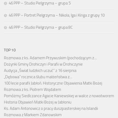
46 PPP – Studio Pielgrzyma – grupa 5
46 PPP – Portret Pielgrzyma – Nikola, Iga i Kinga z grupy 10
46 PPP – Studio Pielgrzyma – grupa 8C
TOP 10
Rozmowa z ks. Adamem Przywuskim (pochodzącym z…
Dożynki Gminy Drohiczyn i Parafii w Drohiczynie
Audycja „Świat ludzkich uczuć” z 16 sierpnia
„Dębowa” rocznica ślubu małżeństwa z…
100 lecie parafii Jabłoń. Historyczne Objawienia Matki Bożej
Rozmowa z ks. Piotrem Wojdatem
Pomóżmy Siedlczance Agacie Kaniewskiej w walce z nowotworem
Historia Objawień Matki Bożej w Jabłoniu
Ks. Adam Antonowicz o pracy duszpasterskiej na Islandii
Rozmowa z Markiem Zdanowskim