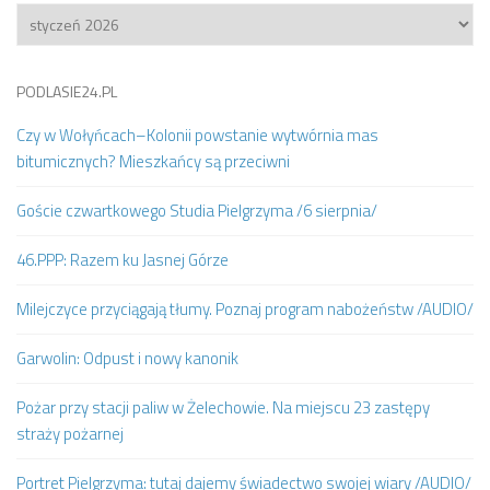
Archiwum
PODLASIE24.PL
Czy w Wołyńcach–Kolonii powstanie wytwórnia mas
bitumicznych? Mieszkańcy są przeciwni
Goście czwartkowego Studia Pielgrzyma /6 sierpnia/
46.PPP: Razem ku Jasnej Górze
Milejczyce przyciągają tłumy. Poznaj program nabożeństw /AUDIO/
Garwolin: Odpust i nowy kanonik
Pożar przy stacji paliw w Żelechowie. Na miejscu 23 zastępy
straży pożarnej
Portret Pielgrzyma: tutaj dajemy świadectwo swojej wiary /AUDIO/