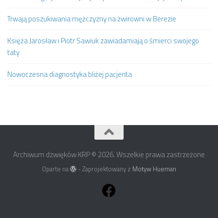
Trwają poszukiwania mężczyzny na żwirowni w Berezie
Księża Jarosław i Piotr Sawiuk zawiadamiają o śmierci swojego
taty
Nowoczesna diagnostyka bliżej pacjenta
Archiwum dzwięków KRP © 2026. Wszelkie prawa zastrzeżone
Oparte na
- Zaprojektowany z
Motyw Hueman