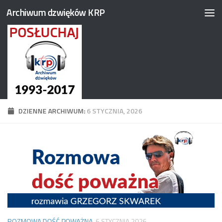
Archiwum dzwięków KRP
Przejdź do treści
DZIENNE ARCHIWUM:
6 STYCZNIA, 2026
ROZMOWA DOŚĆ POWAŻNA
6 STYCZNIA 2026