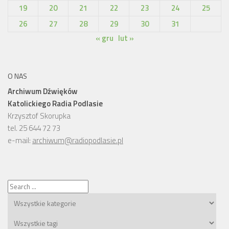
19
20
21
22
23
24
25
26
27
28
29
30
31
« gru
lut »
O NAS
Archiwum Dźwięków
Katolickiego Radia Podlasie
Krzysztof Skorupka
tel. 25 644 72 73
e-mail:
archiwum@radiopodlasie.pl