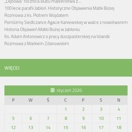
„Dębowa” rocznica ślubu małżeństwa z…
100 lecie parafii Jabłoń. Historyczne Objawienia Matki Bożej
Rozmowa z ks. Piotrem Wojdatem
Pomóżmy Siedlczance Agacie Kaniewskiej w walce z nowotworem
Historia Objawień Matki Bożej w Jabłoniu
Ks. Adam Antonowicz o pracy duszpasterskiej na Islandii
Rozmowa z Markiem Zdanowskim
WIĘCEJ
styczeń 2026
P
W
Ś
C
P
S
N
1
2
3
4
5
6
7
8
9
10
11
12
13
14
15
16
17
18